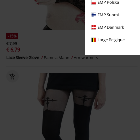
EMP Polska
EMP Suomi
EMP Danmark
-15%
Large Belgique
€ 7,99
€ 6,79
Lace Sleeve Glove
Pamela Mann
Armwarmers