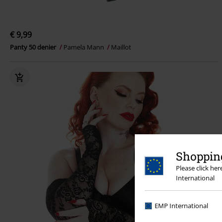
€ 9,99
Panty 50 denier
Pamela Mann
Maillot
Shopping
Please click he
International
EMP International