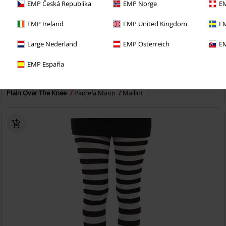
EMP Česká Republika
EMP Norge
EM
EMP Ireland
EMP United Kingdom
EM
Large Nederland
EMP Österreich
EM
EMP España
€ 12,99
Plain Over The Knee
Pamela Mann
Maillot