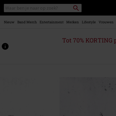
Overslaan
Packstation
Zoek
naar
zoeken
in
hoofdinhoud
catalogus
Nieuw
Band Merch
Entertainment
Merken
Lifestyle
Vrouwen
Tot 70% KORTING 