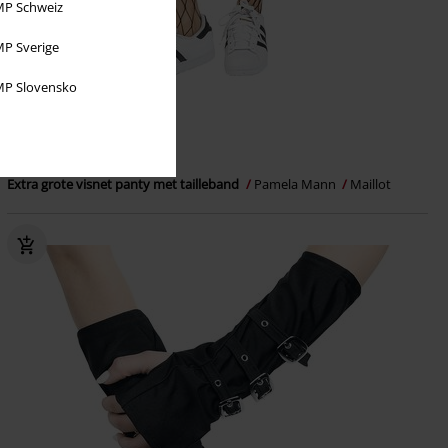
P Schweiz
P Sverige
P Slovensko
-15%
€ 10,99
€ 9,34
Extra grote visnet panty met tailleband
Pamela Mann
Maillot