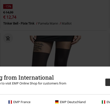
-15%
€ 14,99
€ 12,74
Tinker Bell - Pixie Tink
Pamela Mann
Maillot
 from International
re to visit EMP Online Shop for customers from
EMP France
EMP Deutschland
EM