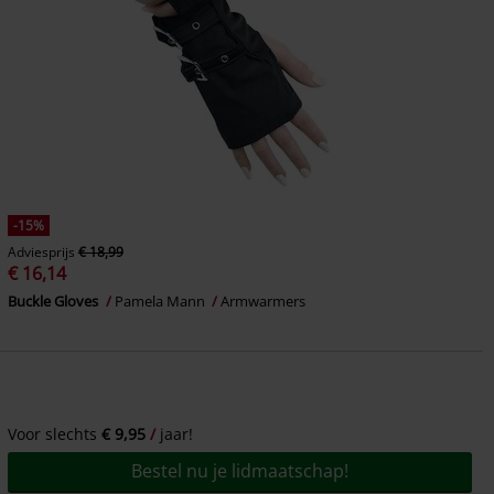
-15%
Adviesprijs
€ 18,99
€ 16,14
Buckle Gloves
Pamela Mann
Armwarmers
Voor slechts
€ 9,95
jaar!
Bestel nu je lidmaatschap!