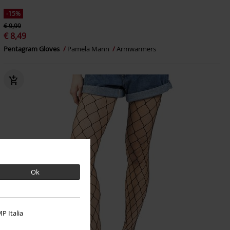
-15%
€ 9,99
€ 8,49
Pentagram Gloves
Pamela Mann
Armwarmers
Ok
P Italia