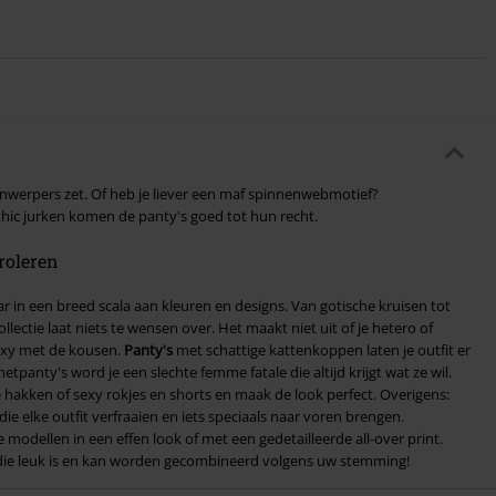
jnwerpers zet. Of heb je liever een maf spinnenwebmotief?
hic jurken komen de panty's goed tot hun recht.
roleren
r in een breed scala aan kleuren en designs. Van gotische kruisen tot
ectie laat niets te wensen over. Het maakt niet uit of je hetero of
sexy met de kousen.
Panty's
met schattige kattenkoppen laten je outfit er
etpanty's word je een slechte femme fatale die altijd krijgt wat ze wil.
 hakken of sexy rokjes en shorts en maak de look perfect. Overigens:
ie elke outfit verfraaien en iets speciaals naar voren brengen.
odellen in een effen look of met een gedetailleerde all-over print.
 die leuk is en kan worden gecombineerd volgens uw stemming!