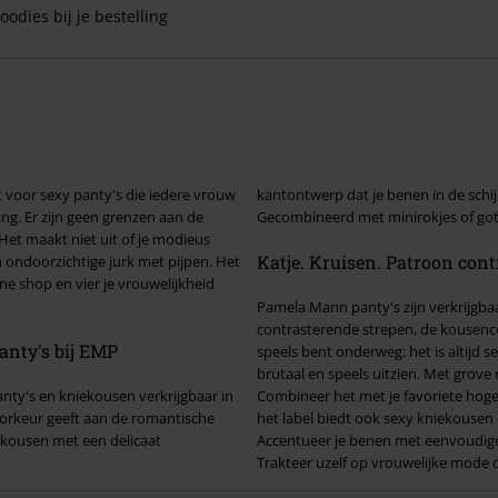
oodies bij je bestelling
at voor sexy panty's die iedere vrouw
kantontwerp dat je benen in de schi
g. Er zijn geen grenzen aan de
Gecombineerd met minirokjes of got
Het maakt niet uit of je modieus
Katje. Kruisen. Patroon cont
n ondoorzichtige jurk met pijpen. Het
e shop en vier je vrouwelijkheid
Pamela Mann panty's zijn verkrijgbaa
contrasterende strepen, de kousencoll
anty's bij EMP
speels bent onderweg: het is altijd 
brutaal en speels uitzien. Met grove n
ty's en kniekousen verkrijgbaar in
Combineer het met je favoriete hoge
voorkeur geeft aan de romantische
het label biedt ook sexy kniekousen d
 kousen met een delicaat
Accentueer je benen met eenvoudige m
Trakteer uzelf op vrouwelijke mode