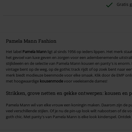
Gratis g
Pamela Mann Fashion
Het label
Pamela Mann
ligt al sinds 1956 op ieders lippen. Het merk sta
het gevoel van luxe geven en zorgen voor een adembenemende uitstralin
stijlideeën en de selectie van Pamela Mann kousen en panty's is enorm. 
vintage bent op de weg, op de gothic track rijdt of op zoek bent naar ee
merk biedt modieuze beenmode voor elke smaak. Klik door de EMP onlin
met hoogwaardige
kousenmode
voor veeleisende dames!
Strikken, grove netten en gekke ontwerpen: kousen en p
Pamela Mann wil van elke vrouw een koningin maken. Daarom zijn de pan
veel verschillende stijlen. Of je nu de pin-up look wilt nabootsen of de 
goth chic. Met panty's van Pamela Mann is elke look kinderspel. Ontdek