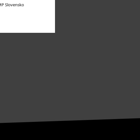
P Slovensko
Partnerprogramma's
Duurzaamheid