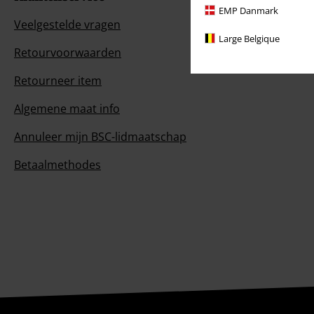
EMP Danmark
Veelgestelde vragen
Large Belgique
Retourvoorwaarden
Retourneer item
Algemene maat info
Annuleer mijn BSC-lidmaatschap
Betaalmethodes