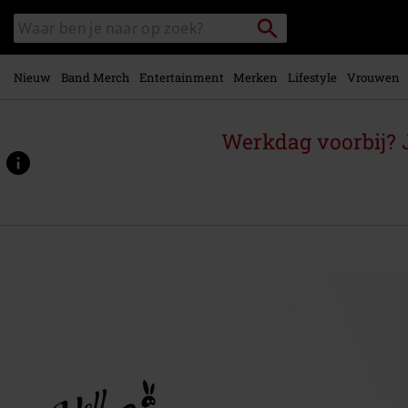
Overslaan
Packstation
Zoek
naar
zoeken
in
hoofdinhoud
catalogus
Nieuw
Band Merch
Entertainment
Merken
Lifestyle
Vrouwen
Werkdag voorbij? J