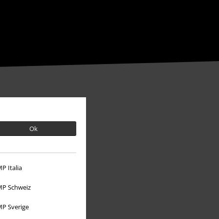
Ok
P Italia
P Schweiz
P Sverige
Over Large