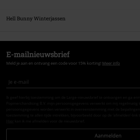
Hell Bunny Winterjassen
E-mailnieuwsbrief
Meld je aan en ontvang een code voor 15% korting!
Meer info
Ik geef hierbij toestemming om de Large-nieuwsbrief te ontvangen en ga er
Popmerchandising B.V. mijn persoonsgegevens verwerkt om mij regelmatig t
persoonsgegevens worden verwerkt in overeenstemming met de bepalingen
toestemming te allen tijde intrekken, bijvoorbeeld door op de ‘afmelden’-link t
Hier
kan ik me afmelden voor de nieuwsbrief.
Aanmelden