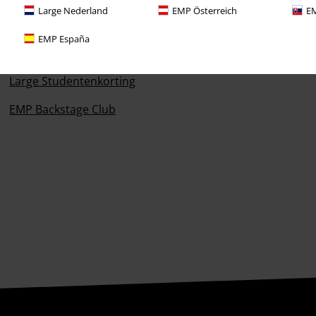
Large Nederland
EMP Österreich
EM
Prijsvragen
EMP España
Large Cadeaubonnen
Large Studentenkorting
EMP Backstage Club