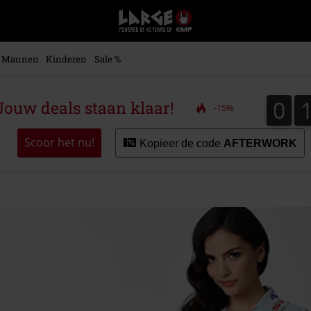
Large
–
Muziek-,
entertainment-,
Mannen
Kinderen
Sale %
en
gaming-
merch
0
0
ouw deals staan klaar!
-15%
+
alternatieve
kleding
Scoor het nu!
Kopieer de code
AFTERWORK