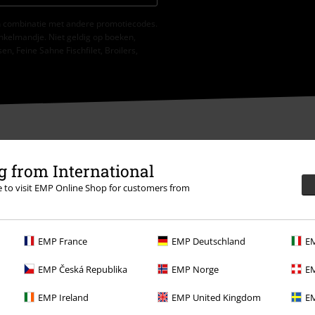
 in combinatie met andere promotiecodes.
nkelmandje. Niet geldig op boeken,
, Feine Sahne Fischfilet, Broilers,
 from International
re to visit EMP Online Shop for customers from
e
EMP France
EMP Deutschland
EM
EMP Česká Republika
EMP Norge
EM
EMP Ireland
EMP United Kingdom
EM
Overige acties