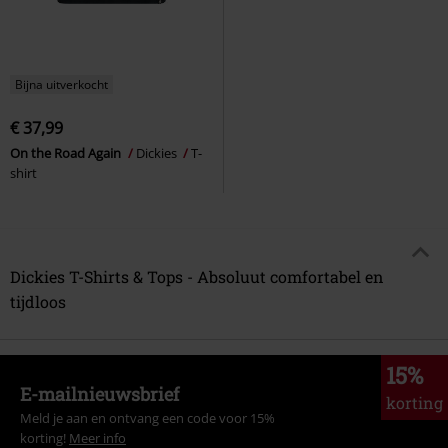
Bijna uitverkocht
€ 37,99
On the Road Again
Dickies
T-
shirt
Dickies T-Shirts & Tops - Absoluut comfortabel en
tijdloos
15%
E-mailnieuwsbrief
korting
Meld je aan en ontvang een code voor 15%
korting!
Meer info