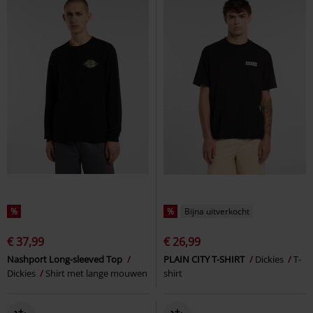
%
%
Bijna uitverkocht
€ 37,99
€ 26,99
Nashport Long-sleeved Top
PLAIN CITY T-SHIRT
Dickies
T-
Dickies
Shirt met lange mouwen
shirt