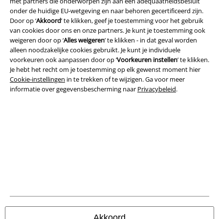
met partners die onderworpen zijn aan een adequaatheidsbesluit
onder de huidige EU-wetgeving en naar behoren gecertificeerd zijn.
Algemene Voorwaarden
Door op ‘
Akkoord
’ te klikken, geef je toestemming voor het gebruik
van cookies door ons en onze partners. Je kunt je toestemming ook
Bedrijfsgegevens
weigeren door op ‘
Alles weigeren
’ te klikken - in dat geval worden
alleen noodzakelijke cookies gebruikt. Je kunt je individuele
Privacyverklaring
voorkeuren ook aanpassen door op ‘
Voorkeuren instellen
’ te klikken.
Je hebt het recht om je toestemming op elk gewenst moment hier
Verklaring van conformiteit
Cookie-instellingen
in te trekken of te wijzigen. Ga voor meer
informatie over gegevensbescherming naar
Privacybeleid
.
Informatie over toegankelijkheid
Cookie-instellingen
Annuleer bestelling
Alle prijzen incl.
wettelijke BTW
© 1986-2026 Large Popmerchandising BV
Akkoord