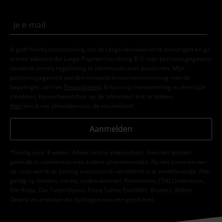
Ik geef hierbij toestemming om de Large-nieuwsbrief te ontvangen en ga
ermee akkoord dat Large Popmerchandising B.V. mijn persoonsgegevens
verwerkt om mij regelmatig te informeren over producten. Mijn
persoonsgegevens worden verwerkt in overeenstemming met de
bepalingen van het
Privacybeleid
. Ik kan mijn toestemming te allen tijde
intrekken, bijvoorbeeld door op de ‘afmelden’-link te klikken.
Hier
kan ik me afmelden voor de nieuwsbrief.
Aanmelden
*Geldig voor 4 weken. Alleen online inwisselbaar. Kan niet worden
gebruikt in combinatie met andere promotiecodes. Na het invoeren van
de code wordt de korting automatisch verrekend in je winkelmandje. Niet
geldig op boeken, media, cadeaubonnen, Rammstein, (Till) Lindemann,
Die Ärzte, Die Toten Hosen, Feine Sahne Fischfilet, Broilers, Böhse
Onkelz en artikelen die bijdragen aan een goed doel.