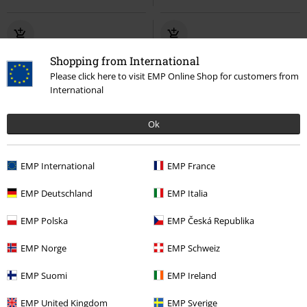
Shopping from International
Please click here to visit EMP Online Shop for customers from
International
Ok
EMP International
EMP France
EMP Deutschland
EMP Italia
EMP Polska
EMP Česká Republika
EMP Norge
EMP Schweiz
-20%
Bijna uitverkocht
%
Bijna uitverkocht
EMP Suomi
EMP Ireland
€ 52,99
€ 41,99
€ 30,99
EMP United Kingdom
EMP Sverige