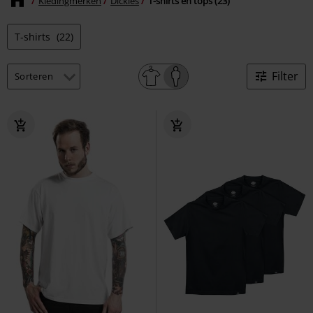
Kledingmerken
Dickies
T-shirts en tops (23)
T-shirts
(22)
Filter