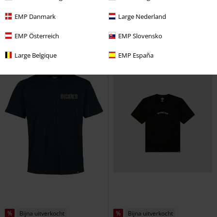
DICKIES X HD T-SHIRT
Dickies
MECHANIC T-SHIRT
Dickies
T-
EMP Danmark
Large Nederland
T-shirt
shirt
EMP Österreich
EMP Slovensko
Large Belgique
EMP España
%
Bijna uitverkocht
%
Bijna uitverkocht