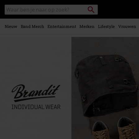
Overslaan
Packstation
Zoek
naar
zoeken
in
hoofdinhoud
catalogus
Nieuw
Band Merch
Entertainment
Merken
Lifestyle
Vrouwen