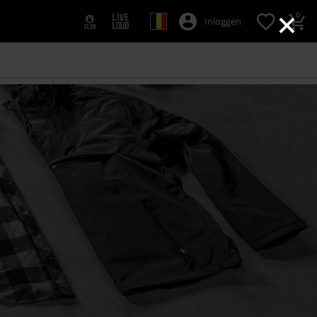
×
0
Inloggen