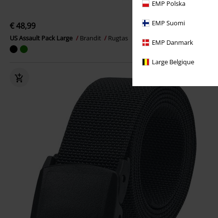
EMP Polska
EMP Suomi
€ 48,99
US Assault Pack Large
Brandit
Rugtas
EMP Danmark
Large Belgique