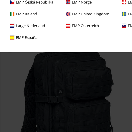
EMP Česká Republika
EMP Norge
EM
EMP Ireland
EMP United Kingdom
EM
€ 23,99
All-round Belt Bag
Brandit
Heuptas
Large Nederland
EMP Österreich
EM
EMP España