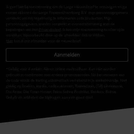
Ik geef hierbij toestemming om de Large-nieuwsbrief te ontvangen en ga
ermee akkoord dat Large Popmerchandising B.V. mijn persoonsgegevens
verwerkt om mij regelmatig te informeren over producten. Mijn
persoonsgegevens worden verwerkt in overeenstemming met de
bepalingen van het
Privacybeleid
. Ik kan mijn toestemming te allen tijde
intrekken, bijvoorbeeld door op de ‘afmelden’-link te klikken.
Hier
kan ik me afmelden voor de nieuwsbrief.
Aanmelden
*Geldig voor 4 weken. Alleen online inwisselbaar. Kan niet worden
gebruikt in combinatie met andere promotiecodes. Na het invoeren van
de code wordt de korting automatisch verrekend in je winkelmandje. Niet
geldig op boeken, media, cadeaubonnen, Rammstein, (Till) Lindemann,
Die Ärzte, Die Toten Hosen, Feine Sahne Fischfilet, Broilers, Böhse
Onkelz en artikelen die bijdragen aan een goed doel.