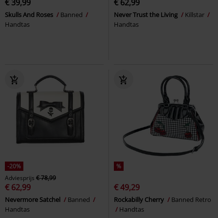
€ 39,99
€ 62,99
Skulls And Roses
Banned
Never Trust the Living
Killstar
Handtas
Handtas
-20%
%
Adviesprijs
€ 78,99
€ 62,99
€ 49,29
Nevermore Satchel
Banned
Rockabilly Cherry
Banned Retro
Handtas
Handtas