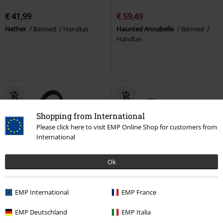
€ 41,99
€ 59,49
Nether
Banned
Handtas
Haunted Annabelle
Banned
Handtas
Shopping from International
Please click here to visit EMP Online Shop for customers from
International
Ok
%
Exclusief
EMP International
EMP France
€ 43,19
€ 62,99
EMP Deutschland
EMP Italia
Papa
Ghost
Handtas
Church Of Nite
Killstar