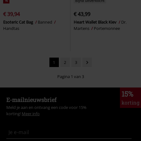
%
Bijna uitverkocht
€ 39,94
€ 43,99
Esoteric Cat Bag
Banned
Heart Wallet Black Kiev
Dr.
Handtas
Martens
Portemonnee
1
2
3
Pagina 1 van 3
15%
E-mailnieuwsbrief
korting
Meld je aan en ontvang een code voor 15%
korting!
Meer info