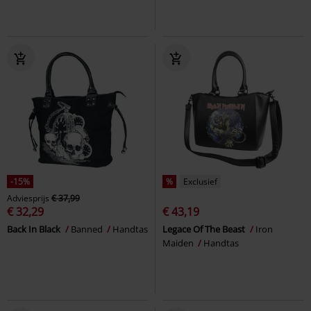
-15%
%
Exclusief
Adviesprijs
€ 37,99
€ 32,29
€ 43,19
Back In Black
Banned
Handtas
Legace Of The Beast
Iron
Maiden
Handtas