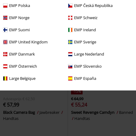
Handtas
EMP Polska
EMP Česká Republika
EMP Norge
EMP Schweiz
EMP Suomi
EMP Ireland
EMP United Kingdom
EMP Sverige
EMP Danmark
Large Nederland
EMP Österreich
EMP Slovensko
Large Belgique
EMP España
-15%
Adviesprijs
€ 62,50
€ 64,99
€ 57,99
€ 55,24
Black Camera Bag
Jawbreaker
Sweet Revenge Camdyn
Banned
Handtas
Handtas