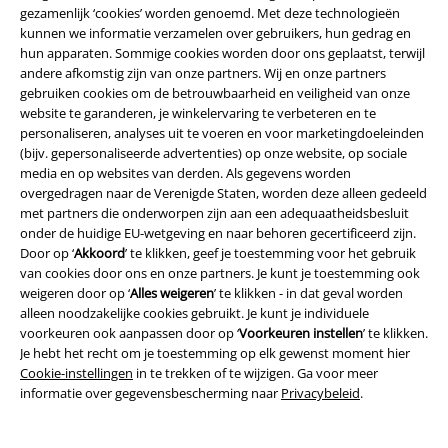
gezamenlijk ‘cookies’ worden genoemd. Met deze technologieën
kunnen we informatie verzamelen over gebruikers, hun gedrag en
hun apparaten. Sommige cookies worden door ons geplaatst, terwijl
andere afkomstig zijn van onze partners. Wij en onze partners
gebruiken cookies om de betrouwbaarheid en veiligheid van onze
website te garanderen, je winkelervaring te verbeteren en te
personaliseren, analyses uit te voeren en voor marketingdoeleinden
Word lid van onze online community!
(bijv. gepersonaliseerde advertenties) op onze website, op sociale
media en op websites van derden. Als gegevens worden
overgedragen naar de Verenigde Staten, worden deze alleen gedeeld
met partners die onderworpen zijn aan een adequaatheidsbesluit
onder de huidige EU-wetgeving en naar behoren gecertificeerd zijn.
Door op ‘
Akkoord
’ te klikken, geef je toestemming voor het gebruik
van cookies door ons en onze partners. Je kunt je toestemming ook
weigeren door op ‘
Alles weigeren
’ te klikken - in dat geval worden
alleen noodzakelijke cookies gebruikt. Je kunt je individuele
voorkeuren ook aanpassen door op ‘
Voorkeuren instellen
’ te klikken.
Je hebt het recht om je toestemming op elk gewenst moment hier
Betaalmethodes
Cookie-instellingen
in te trekken of te wijzigen. Ga voor meer
informatie over gegevensbescherming naar
Privacybeleid
.