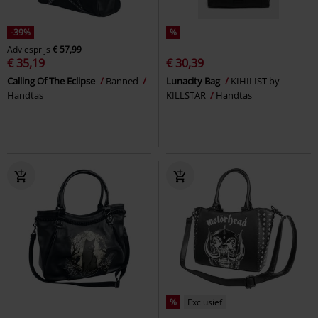
-39%
%
Adviesprijs
€ 57,99
€ 35,19
€ 30,39
Calling Of The Eclipse
Banned
Lunacity Bag
KIHILIST by
Handtas
KILLSTAR
Handtas
%
Exclusief