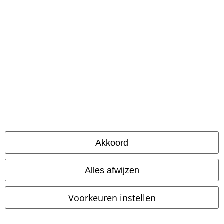
Verzending
PostNL Pickup
large app
Download gratis de nieuwe large app en profiteer van alle nieuwe
functies en voordelen!
Akkoord
Alles afwijzen
A Warner Music Group Company
Voorkeuren instellen