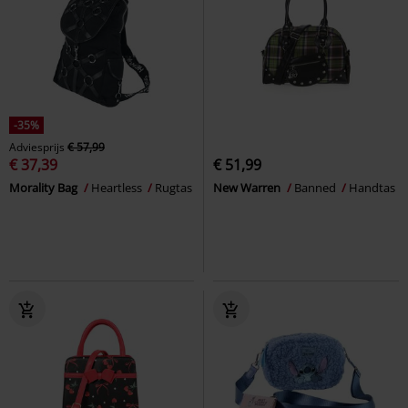
-35%
Adviesprijs
€ 57,99
€ 37,39
€ 51,99
Morality Bag
Heartless
Rugtas
New Warren
Banned
Handtas