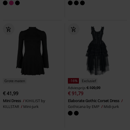
Grote maten
-16%
Exclusief
Adviesprijs
€ 109,99
€ 41,99
€ 91,79
Mini Dress
KIHILIST by
Elaborate Gothic Corset Dress
KILLSTAR
Mini-jurk
Gothicana by EMP
Midi-jurk