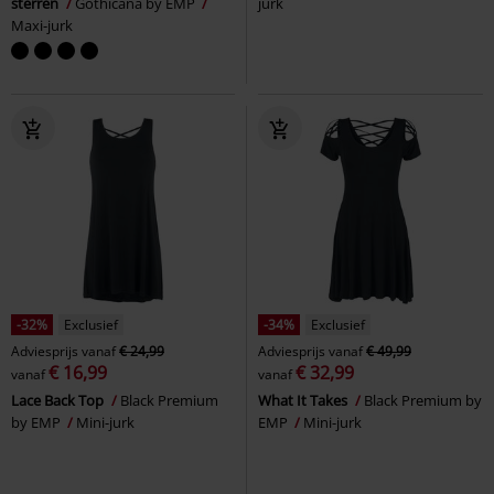
sterren
Gothicana by EMP
jurk
Maxi-jurk
-32%
Exclusief
-34%
Exclusief
Adviesprijs
vanaf
€ 24,99
Adviesprijs
vanaf
€ 49,99
€ 16,99
€ 32,99
vanaf
vanaf
Lace Back Top
Black Premium
What It Takes
Black Premium by
by EMP
Mini-jurk
EMP
Mini-jurk