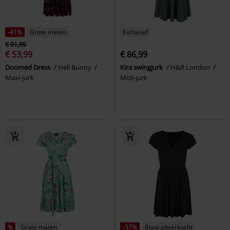
-41%
Grote maten
Exclusief
€ 91,99
€ 53,99
€ 86,99
Doomed Dress
Hell Bunny
Kira swingjurk
H&R London
Maxi-jurk
Midi-jurk
%
Grote maten
-37%
Bijna uitverkocht