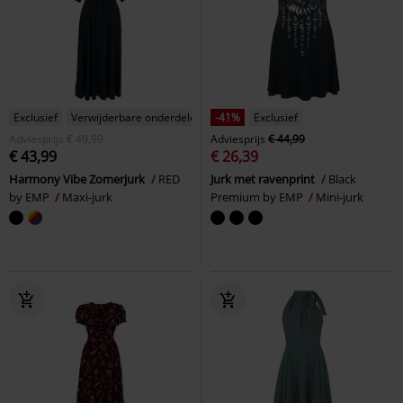
Exclusief
Verwijderbare onderdelen
-41%
Exclusief
Adviesprijs
€ 49,99
Adviesprijs
€ 44,99
€ 43,99
€ 26,39
Harmony Vibe Zomerjurk
RED
Jurk met ravenprint
Black
by EMP
Maxi-jurk
Premium by EMP
Mini-jurk