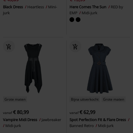
Black Dress
Heartless
Mini-
Here Comes The Sun
RED by
jurk
EMP
Midi-jurk
Grote maten
Bijna uitverkocht
Grote maten
€ 80,99
€ 62,99
vanaf
vanaf
Vampire Midi Dress
Jawbreaker
Spot Perfection Fit & Flare Dress
Midi-jurk
Banned Retro
Midi-jurk