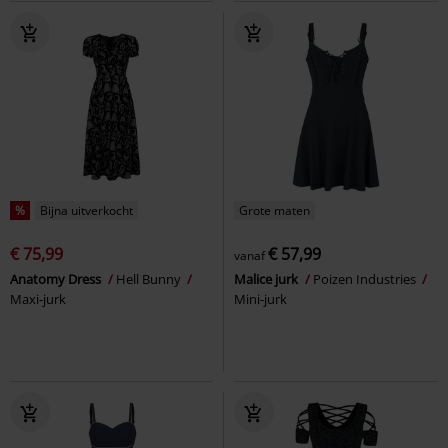
%
Bijna uitverkocht
Grote maten
€ 75,99
€ 57,99
vanaf
Anatomy Dress
Hell Bunny
Malice jurk
Poizen Industries
Maxi-jurk
Mini-jurk