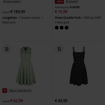
Grote maten
-46%
Exclusief
Adviesprijs
€ 29,99
€ 183,99
€ 15,99
vanaf
Longdress
Sinister Gothic
Dress Double-Pack
RED by EMP
Maxi-jurk
Mini-jurk
%
Bijna uitverkocht
€ 62,99
€ 43,99
vanaf