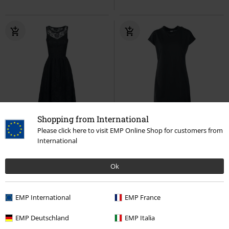
Shopping from International
Exclusief
Grote maten
Bijna uitverkocht
Grote maten
Please click here to visit EMP Online Shop for customers from
Adviesprijs
vanaf
€ 44,99
International
€ 43,99
€ 14,99
vanaf
vanaf
Sleeveless Lace Dress
Gothicana
Ladies Turtle Extended Shoulder
Ok
by EMP
Midi-jurk
Dress
Urban Classics
Mini-jurk
EMP International
EMP France
EMP Deutschland
EMP Italia