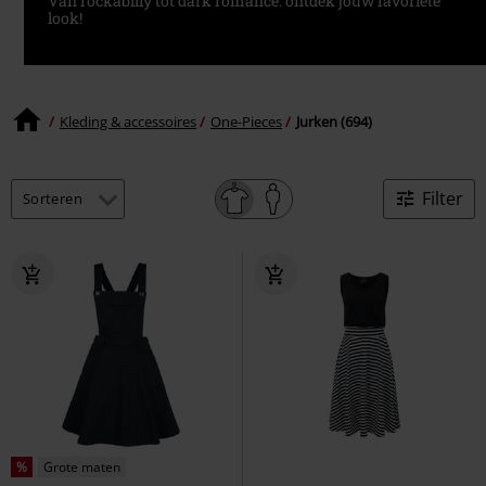
Van rockabilly tot dark romance: ontdek jouw favoriete
look!
Kleding & accessoires
One-Pieces
Jurken (694)
Filter
%
Grote maten