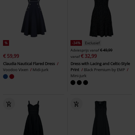
%
-34%
Exclusief
Adviesprijs
vanaf
€ 49,99
€ 59,99
€ 32,99
vanaf
Claudia Nautical Flared Dress
Dress with Lacing and Celtic-Style
Voodoo Vixen
Midi-jurk
Print
Black Premium by EMP
Mini-jurk