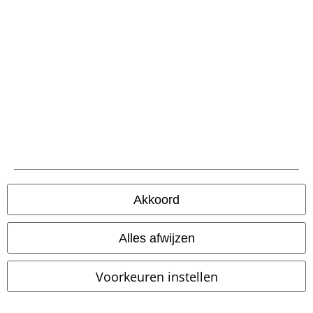
Betaalmethodes
Akkoord
Verzending
Alles afwijzen
PostNL Pickup
Voorkeuren instellen