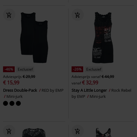
-46%
Exclusief
-26%
Exclusief
Adviesprijs
€ 29,99
Adviesprijs
vanaf
€ 44,99
€ 15,99
€ 32,99
vanaf
Dress Double-Pack
RED by EMP
Stay A Little Longer
Rock Rebel
Mini-jurk
by EMP
Mini-jurk