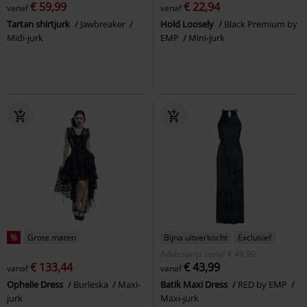
€ 59,99
€ 22,94
vanaf
vanaf
Tartan shirtjurk
Jawbreaker
Hold Loosely
Black Premium by
Midi-jurk
EMP
Mini-jurk
%
Grote maten
Bijna uitverkocht
Exclusief
Adviesprijs
vanaf
€ 49,99
€ 133,44
€ 43,99
vanaf
vanaf
Ophelie Dress
Burleska
Maxi-
Batik Maxi Dress
RED by EMP
jurk
Maxi-jurk