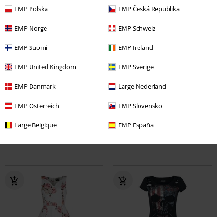
EMP Polska
EMP Česká Republika
EMP Norge
EMP Schweiz
EMP Suomi
EMP Ireland
EMP United Kingdom
EMP Sverige
Bijna uitverkocht
Borduursel
Grote maten
EMP Danmark
Large Nederland
€ 37,99
€ 64,99
vanaf
EMP Österreich
EMP Slovensko
MAY
Forplay
Midi-jurk
Rhianne Dress
Hell Bunny
Large Belgique
EMP España
Maxi-jurk