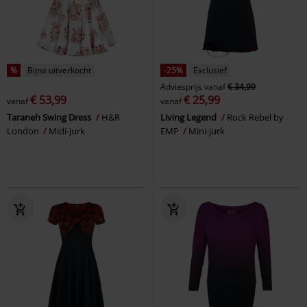
%
Bijna uitverkocht
-25%
Exclusief
Adviesprijs
vanaf
€ 34,99
€ 53,99
€ 25,99
vanaf
vanaf
Taraneh Swing Dress
H&R
Living Legend
Rock Rebel by
London
Midi-jurk
EMP
Mini-jurk