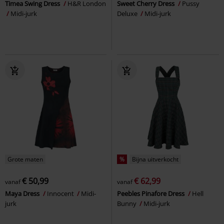
Timea Swing Dress
H&R London
Sweet Cherry Dress
Pussy
Midi-jurk
Deluxe
Midi-jurk
Grote maten
%
Bijna uitverkocht
€ 50,99
€ 62,99
vanaf
vanaf
Maya Dress
Innocent
Midi-
Peebles Pinafore Dress
Hell
jurk
Bunny
Midi-jurk