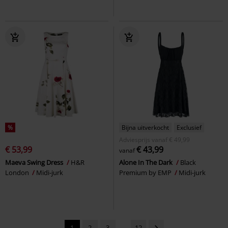
%
Bijna uitverkocht
Exclusief
Adviesprijs
vanaf
€ 49,99
€ 53,99
€ 43,99
vanaf
Maeva Swing Dress
H&R
Alone In The Dark
Black
London
Midi-jurk
Premium by EMP
Midi-jurk
1
2
3
...
12