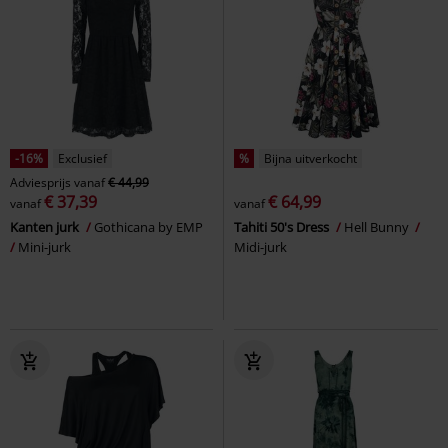
-16%
Exclusief
%
Bijna uitverkocht
Adviesprijs
vanaf
€ 44,99
€ 37,39
€ 64,99
vanaf
vanaf
Kanten jurk
Gothicana by EMP
Tahiti 50's Dress
Hell Bunny
Mini-jurk
Midi-jurk