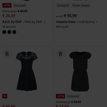
-47%
Exclusief
Exclusief
Grote maten
Adviesprijs
€ 49,99
€ 26,39
€ 95,99
vanaf
R.E.D. by EMP
RED by EMP
Imperia Dress
Hell Bunny
Maxi-jurk
Mini-jurk
%
-61%
Exclusief
Adviesprijs
€ 34,99
€ 45,89
€ 13,59