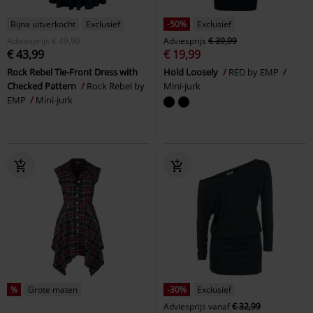
Bijna uitverkocht
Exclusief
-50%
Exclusief
Adviesprijs
€ 49,99
Adviesprijs
€ 39,99
€ 43,99
€ 19,99
Rock Rebel Tie-Front Dress with
Hold Loosely
RED by EMP
Checked Pattern
Rock Rebel by
Mini-jurk
EMP
Mini-jurk
%
Grote maten
-30%
Exclusief
Adviesprijs
vanaf
€ 32,99