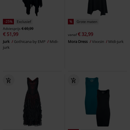
-25%
Exclusief
%
Grote maten
Adviesprijs
€ 69,99
€ 51,99
€ 32,99
vanaf
Jurk
Gothicana by EMP
Midi-
Mora Dress
Vixxsin
Midi-jurk
jurk