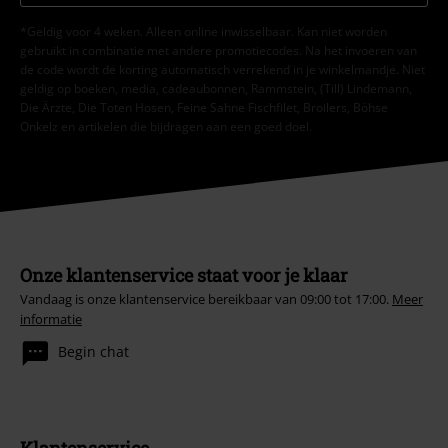
*Geldig voor 4 weken. Alleen online inwisselbaar. Kan niet worden
gebruikt in combinatie met andere promotiecodes. Na het invoeren van
de code wordt de korting automatisch verrekend in je winkelmandje. Niet
geldig op boeken, media, cadeaubonnen, Rammstein, (Till) Lindemann,
Die Ärzte, Die Toten Hosen, Feine Sahne Fischfilet, Broilers, Böhse
Onkelz en artikelen die bijdragen aan een goed doel.
Onze klantenservice staat voor je klaar
Vandaag is onze klantenservice bereikbaar van 09:00 tot 17:00.
Meer
informatie
Begin chat
Klantenservice