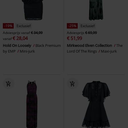
-19%
Exclusief
-25%
Exclusief
Adviesprijs
vanaf
€ 34,99
Adviesprijs
€ 69,99
€ 28,04
€ 51,99
vanaf
Hold On Loosely
Black Premium
Mirkwood Elven Collection
The
by EMP
Mini-jurk
Lord Of The Rings
Maxi-jurk