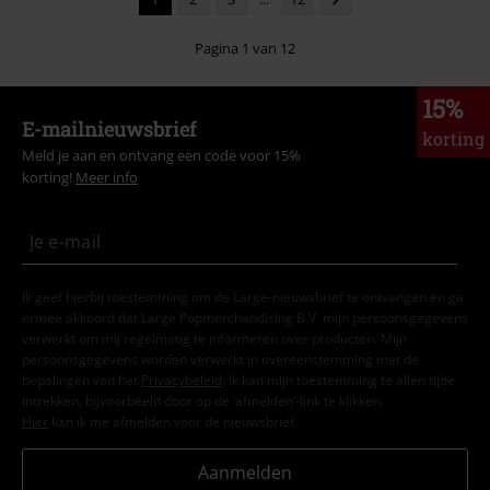
Pagina 1 van 12
15%
E-mailnieuwsbrief
korting
Meld je aan en ontvang een code voor 15%
korting!
Meer info
Ik geef hierbij toestemming om de Large-nieuwsbrief te ontvangen en ga
ermee akkoord dat Large Popmerchandising B.V. mijn persoonsgegevens
verwerkt om mij regelmatig te informeren over producten. Mijn
persoonsgegevens worden verwerkt in overeenstemming met de
bepalingen van het
Privacybeleid
. Ik kan mijn toestemming te allen tijde
intrekken, bijvoorbeeld door op de ‘afmelden’-link te klikken.
Hier
kan ik me afmelden voor de nieuwsbrief.
Aanmelden