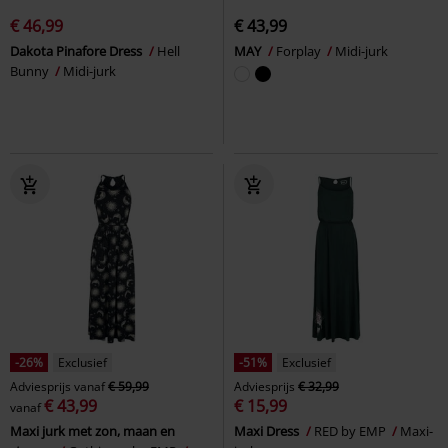
€ 46,99
€ 43,99
Dakota Pinafore Dress
Hell
MAY
Forplay
Midi-jurk
Bunny
Midi-jurk
-26%
Exclusief
-51%
Exclusief
Adviesprijs
vanaf
€ 59,99
Adviesprijs
€ 32,99
€ 43,99
€ 15,99
vanaf
Maxi jurk met zon, maan en
Maxi Dress
RED by EMP
Maxi-