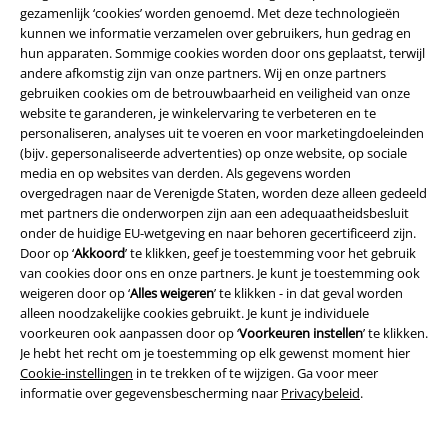
Large Studentenkorting
gezamenlijk ‘cookies’ worden genoemd. Met deze technologieën
kunnen we informatie verzamelen over gebruikers, hun gedrag en
EMP Backstage Club
hun apparaten. Sommige cookies worden door ons geplaatst, terwijl
andere afkomstig zijn van onze partners. Wij en onze partners
gebruiken cookies om de betrouwbaarheid en veiligheid van onze
website te garanderen, je winkelervaring te verbeteren en te
personaliseren, analyses uit te voeren en voor marketingdoeleinden
Over Large
(bijv. gepersonaliseerde advertenties) op onze website, op sociale
media en op websites van derden. Als gegevens worden
Partnerprogramma's
overgedragen naar de Verenigde Staten, worden deze alleen gedeeld
met partners die onderworpen zijn aan een adequaatheidsbesluit
Duurzaamheid
onder de huidige EU-wetgeving en naar behoren gecertificeerd zijn.
Door op ‘
Akkoord
’ te klikken, geef je toestemming voor het gebruik
van cookies door ons en onze partners. Je kunt je toestemming ook
weigeren door op ‘
Alles weigeren
’ te klikken - in dat geval worden
alleen noodzakelijke cookies gebruikt. Je kunt je individuele
voorkeuren ook aanpassen door op ‘
Voorkeuren instellen
’ te klikken.
Je hebt het recht om je toestemming op elk gewenst moment hier
Cookie-instellingen
in te trekken of te wijzigen. Ga voor meer
informatie over gegevensbescherming naar
Privacybeleid
.
Word lid van onze online community!