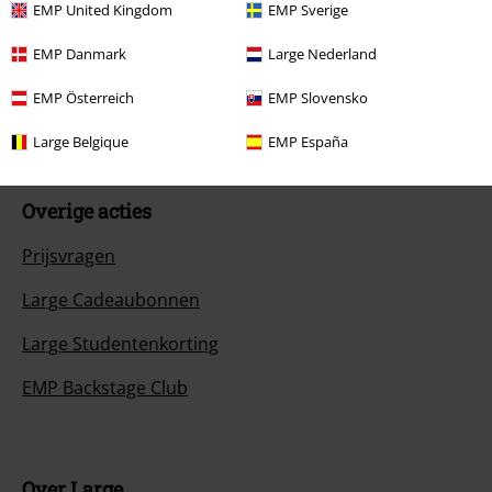
EMP United Kingdom
EMP Sverige
Algemene maat info
EMP Danmark
Large Nederland
Annuleer mijn BSC-lidmaatschap
EMP Österreich
EMP Slovensko
Betaalmethodes
Large Belgique
EMP España
Overige acties
Prijsvragen
Large Cadeaubonnen
Large Studentenkorting
EMP Backstage Club
Over Large