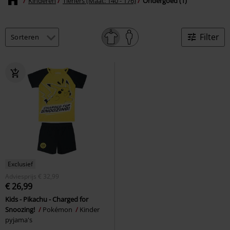
Kinderen
Tieners (Maat: 140 - 176)
Ondergoed (1)
Filter
Exclusief
Adviesprijs
€ 32,99
€ 26,99
Kids - Pikachu - Charged for
Snoozing!
Pokémon
Kinder
pyjama's