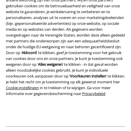
Legal
gebruiken cookies om de betrouwbaarheid en veiligheid van onze
website te garanderen, je winkelervaring te verbeteren en te
Algemene Voorwaarden
personaliseren, analyses uit te voeren en voor marketingdoeleinden
(bijv. gepersonaliseerde advertenties) op onze website, op sociale
media en op websites van derden. Als gegevens worden
Bedrijfsgegevens
overgedragen naar de Verenigde Staten, worden deze alleen gedeeld
met partners die onderworpen zijn aan een adequaatheidsbesluit
Privacyverklaring
onder de huidige EU-wetgeving en naar behoren gecertificeerd zijn.
Door op ‘
Akkoord
’ te klikken, geef je toestemming voor het gebruik
Verklaring van conformiteit
van cookies door ons en onze partners. Je kunt je toestemming ook
weigeren door op ‘
Alles weigeren
’ te klikken - in dat geval worden
Informatie over toegankelijkheid
alleen noodzakelijke cookies gebruikt. Je kunt je individuele
voorkeuren ook aanpassen door op ‘
Voorkeuren instellen
’ te klikken.
Je hebt het recht om je toestemming op elk gewenst moment hier
Cookie-instellingen
Cookie-instellingen
in te trekken of te wijzigen. Ga voor meer
informatie over gegevensbescherming naar
Privacybeleid
.
Annuleer bestelling
Alle prijzen incl.
wettelijke BTW
© 1986-2026 Large Popmerchandising BV