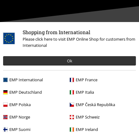
Shopping from International
Please click here to visit EMP Online Shop for customers from
Onze klantenservice staat voor je klaar
International
Je kunt ons morgen bereiken van 09:00 uur s morgens tot {1} uur s
middags.
Meer informatie
Ok
Begin chat
EMP International
EMP France
EMP Deutschland
EMP Italia
Klantenservice
EMP Polska
EMP Česká Republika
Veelgestelde vragen
EMP Norge
EMP Schweiz
Retourvoorwaarden
EMP Suomi
EMP Ireland
Retourneer item