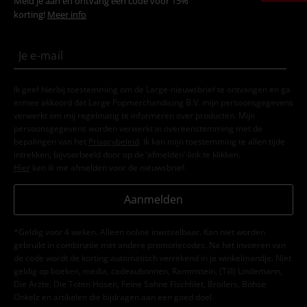
Meld je aan en ontvang een code voor 15%
korting!
Meer info
Ik geef hierbij toestemming om de Large-nieuwsbrief te ontvangen en ga
ermee akkoord dat Large Popmerchandising B.V. mijn persoonsgegevens
verwerkt om mij regelmatig te informeren over producten. Mijn
persoonsgegevens worden verwerkt in overeenstemming met de
bepalingen van het
Privacybeleid
. Ik kan mijn toestemming te allen tijde
intrekken, bijvoorbeeld door op de ‘afmelden’-link te klikken.
Hier
kan ik me afmelden voor de nieuwsbrief.
Aanmelden
*Geldig voor 4 weken. Alleen online inwisselbaar. Kan niet worden
gebruikt in combinatie met andere promotiecodes. Na het invoeren van
de code wordt de korting automatisch verrekend in je winkelmandje. Niet
geldig op boeken, media, cadeaubonnen, Rammstein, (Till) Lindemann,
Die Ärzte, Die Toten Hosen, Feine Sahne Fischfilet, Broilers, Böhse
Onkelz en artikelen die bijdragen aan een goed doel.