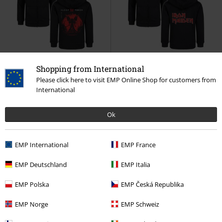
Bijna uitverkocht
Shopping from International
Please click here to visit EMP Online Shop for customers from
€ 59,99
€ 59,99
International
Metal Kids - Red Reaper Angel
Metal-Kids - Logo
Iron Maiden
Sleep Token
Kinder vesten
Kinder vesten
Ok
EMP International
EMP France
EMP Deutschland
EMP Italia
EMP Polska
EMP Česká Republika
EMP Norge
EMP Schweiz