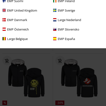
EMP Suomi
EMP Ireland
EMP United Kingdom
EMP Sverige
Bijna uitverkocht
Bijna uitverkocht
EMP Danmark
Large Nederland
€ 59,99
€ 48,99
Logo
AC/DC
Kinder vesten
Metal-Kids - Logo
Metallica
EMP Österreich
EMP Slovensko
Kinder vesten
Large Belgique
EMP España
%
-34%