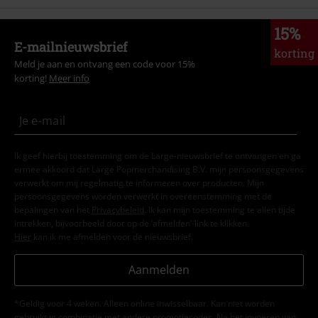
15%
E-mailnieuwsbrief
korting
Meld je aan en ontvang een code voor 15%
korting!
Meer info
Ik geef hierbij toestemming om de Large-nieuwsbrief te ontvangen en ga
ermee akkoord dat Large Popmerchandising B.V. mijn persoonsgegevens
verwerkt om mij regelmatig te informeren over producten. Mijn
persoonsgegevens worden verwerkt in overeenstemming met de
bepalingen van het
Privacybeleid
. Ik kan mijn toestemming te allen tijde
intrekken, bijvoorbeeld door op de ‘afmelden’-link te klikken.
Hier
kan ik me afmelden voor de nieuwsbrief.
Aanmelden
*Geldig voor 4 weken. Alleen online inwisselbaar. Kan niet worden
gebruikt in combinatie met andere promotiecodes. Na het invoeren van