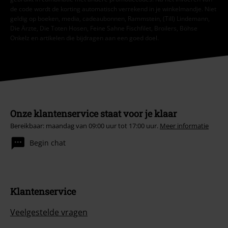
de code wordt de korting automatisch verrekend in je winkelmandje. Niet
geldig op boeken, media, cadeaubonnen, Rammstein, (Till) Lindemann,
Die Ärzte, Die Toten Hosen, Feine Sahne Fischfilet, Broilers, Böhse
Onkelz en artikelen die bijdragen aan een goed doel.
Onze klantenservice staat voor je klaar
Bereikbaar: maandag van 09:00 uur tot 17:00 uur.
Meer informatie
Begin chat
Klantenservice
Veelgestelde vragen