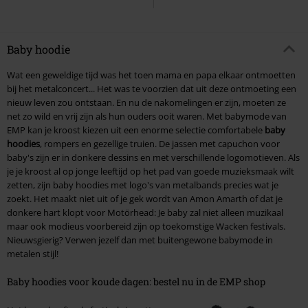
Baby hoodie
Wat een geweldige tijd was het toen mama en papa elkaar ontmoetten
bij het metalconcert... Het was te voorzien dat uit deze ontmoeting een
nieuw leven zou ontstaan. En nu de nakomelingen er zijn, moeten ze
net zo wild en vrij zijn als hun ouders ooit waren. Met babymode van
EMP kan je kroost kiezen uit een enorme selectie comfortabele
baby
hoodies
, rompers en gezellige truien. De jassen met capuchon voor
baby's zijn er in donkere dessins en met verschillende logomotieven. Als
je je kroost al op jonge leeftijd op het pad van goede muzieksmaak wilt
zetten, zijn baby hoodies met logo's van metalbands precies wat je
zoekt. Het maakt niet uit of je gek wordt van Amon Amarth of dat je
donkere hart klopt voor Motörhead: Je baby zal niet alleen muzikaal
maar ook modieus voorbereid zijn op toekomstige Wacken festivals.
Nieuwsgierig? Verwen jezelf dan met buitengewone babymode in
metalen stijl!
Baby hoodies voor koude dagen: bestel nu in de EMP shop