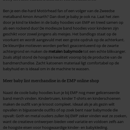
Ben je een die-hard Motörhead fan of een volger van de Zweedse
metalband Amon Amarth? Dan doet je baby je ook na. Laat het zien
door je kind te kleden in de baby hoodies van EMP en treed samen op
als een rockend duo! De modieuze band hoodies voor kinderen zijn
geschikt voor zowel jongens als meisjes. Het bandlogo staat op de
voorkant en wordt aangevuld met een grote opdruk op de achterkant.
De kleurrijke motieven worden perfect geaccentueerd op de zwarte
achtergrond en maken de
metalen babymode
tot een echte blikvanger.
Zoals altijd stond de hoogste kwaliteit voorop bij de productie van de
bandmerchandise. Zacht katoenen materiaal ligt comfortabel op de
babyhuid en is ideaal om in de machine te wassen.
Meer baby lint merchandise in de EMP online shop
Naast de coole baby hoodies kun je bij EMP nog meer gelicenseerde
band merch vinden. Kindertruien, kinder T-shirts en kinderschoenen
maken de outfit van je kroost compleet. Ideaal als je als gezin wilt
opvallen in bijpassende outfits of op zoek bent naar babymode die
opvalt: Goth en metal ouders zullen bij EMP zeker vinden wat ze zoeken,
want de creatieve ontwerpen bieden veel variatie en voldoen zelfs aan
de hoogste eisen voor hoogwaardige kinder- en babykleding.