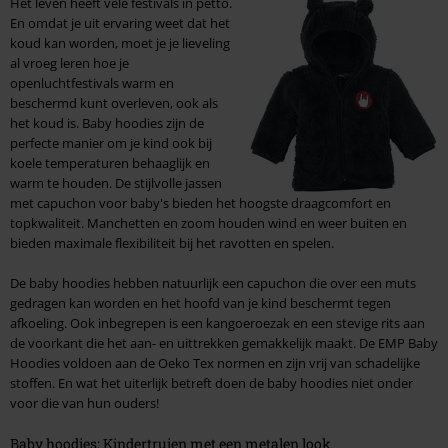
Het leven heeft vele festivals in petto.
En omdat je uit ervaring weet dat het
koud kan worden, moet je je lieveling
al vroeg leren hoe je
openluchtfestivals warm en
beschermd kunt overleven, ook als
het koud is. Baby hoodies zijn de
perfecte manier om je kind ook bij
koele temperaturen behaaglijk en
warm te houden. De stijlvolle jassen
met capuchon voor baby's bieden het hoogste draagcomfort en
topkwaliteit. Manchetten en zoom houden wind en weer buiten en
bieden maximale flexibiliteit bij het ravotten en spelen.
De baby hoodies hebben natuurlijk een capuchon die over een muts
gedragen kan worden en het hoofd van je kind beschermt tegen
afkoeling. Ook inbegrepen is een kangoeroezak en een stevige rits aan
de voorkant die het aan- en uittrekken gemakkelijk maakt. De EMP Baby
Hoodies voldoen aan de Oeko Tex normen en zijn vrij van schadelijke
stoffen. En wat het uiterlijk betreft doen de baby hoodies niet onder
voor die van hun ouders!
Baby hoodies: Kindertruien met een metalen look