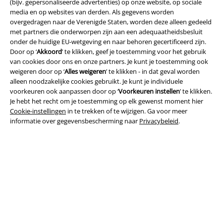
(bijv. gepersonaliseerde advertenties) op onze website, op sociale
media en op websites van derden. Als gegevens worden
overgedragen naar de Verenigde Staten, worden deze alleen gedeeld
met partners die onderworpen zijn aan een adequaatheidsbesluit
onder de huidige EU-wetgeving en naar behoren gecertificeerd zijn.
Legal
Door op ‘
Akkoord
’ te klikken, geef je toestemming voor het gebruik
van cookies door ons en onze partners. Je kunt je toestemming ook
Algemene Voorwaarden
weigeren door op ‘
Alles weigeren
’ te klikken - in dat geval worden
alleen noodzakelijke cookies gebruikt. Je kunt je individuele
Bedrijfsgegevens
voorkeuren ook aanpassen door op ‘
Voorkeuren instellen
’ te klikken.
Je hebt het recht om je toestemming op elk gewenst moment hier
Privacyverklaring
Cookie-instellingen
in te trekken of te wijzigen. Ga voor meer
informatie over gegevensbescherming naar
Privacybeleid
.
Verklaring van conformiteit
Informatie over toegankelijkheid
Cookie-instellingen
Annuleer bestelling
Alle prijzen incl.
wettelijke BTW