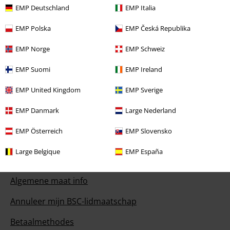
EMP Deutschland
EMP Italia
Onze klantenservice staat voor je klaar
Je kunt ons morgen bereiken van 09:00 uur s morgens tot {1} uur s
EMP Polska
EMP Česká Republika
middags.
Meer informatie
Begin chat
EMP Norge
EMP Schweiz
EMP Suomi
EMP Ireland
EMP United Kingdom
EMP Sverige
Klantenservice
EMP Danmark
Large Nederland
Veelgestelde vragen
EMP Österreich
EMP Slovensko
Retourvoorwaarden
Large Belgique
EMP España
Retourneer item
Algemene maat info
Annuleer mijn BSC-lidmaatschap
Betaalmethodes