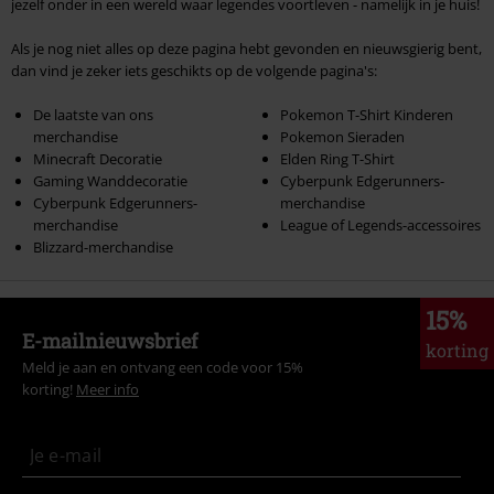
jezelf onder in een wereld waar legendes voortleven - namelijk in je huis!
Als je nog niet alles op deze pagina hebt gevonden en nieuwsgierig bent,
dan vind je zeker iets geschikts op de volgende pagina's:
De laatste van ons
Pokemon T-Shirt Kinderen
merchandise
Pokemon Sieraden
Minecraft Decoratie
Elden Ring T-Shirt
Gaming Wanddecoratie
Cyberpunk Edgerunners-
Cyberpunk Edgerunners-
merchandise
merchandise
League of Legends-accessoires
Blizzard-merchandise
15%
E-mailnieuwsbrief
korting
Meld je aan en ontvang een code voor 15%
korting!
Meer info