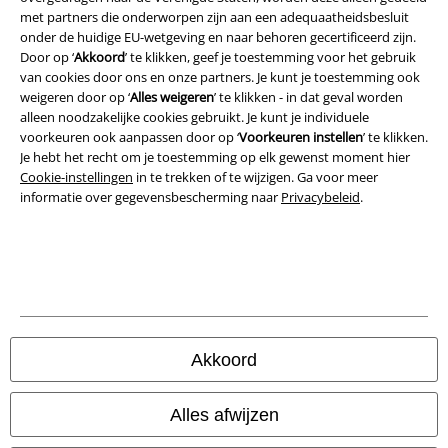
met partners die onderworpen zijn aan een adequaatheidsbesluit
Privacyverklaring
onder de huidige EU-wetgeving en naar behoren gecertificeerd zijn.
Door op ‘
Akkoord
’ te klikken, geef je toestemming voor het gebruik
Verklaring van conformiteit
van cookies door ons en onze partners. Je kunt je toestemming ook
weigeren door op ‘
Alles weigeren
’ te klikken - in dat geval worden
alleen noodzakelijke cookies gebruikt. Je kunt je individuele
Informatie over toegankelijkheid
voorkeuren ook aanpassen door op ‘
Voorkeuren instellen
’ te klikken.
Je hebt het recht om je toestemming op elk gewenst moment hier
Cookie-instellingen
Cookie-instellingen
in te trekken of te wijzigen. Ga voor meer
informatie over gegevensbescherming naar
Privacybeleid
.
Annuleer bestelling
Alle prijzen incl.
wettelijke BTW
© 1986-2026 Large Popmerchandising BV
Akkoord
Onze online shops
Alles afwijzen
EMP International