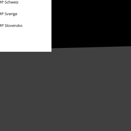
P Schweiz
P Sverige
P Slovensko