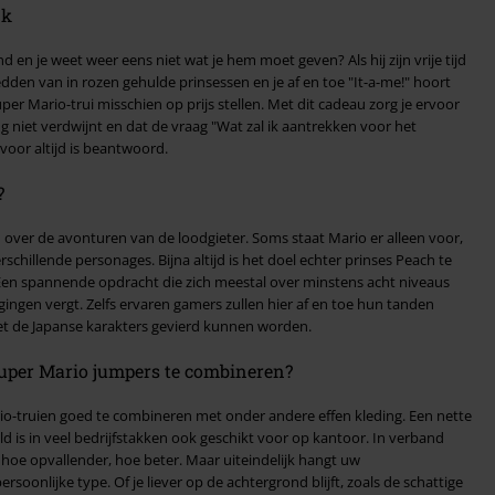
nk
d en je weet weer eens niet wat je hem moet geven? Als hij zijn vrije tijd
dden van in rozen gehulde prinsessen en je af en toe "It-a-me!" hoort
misschien op prijs stellen. Met dit cadeau zorg je ervoor
ang niet verdwijnt en dat de vraag "Wat zal ik aantrekken voor het
voor altijd is beantwoord.
?
an over de avonturen van de loodgieter. Soms staat Mario er alleen voor,
chillende personages. Bijna altijd is het doel echter prinses Peach te
n hier af en toe hun tanden
et de Japanse karakters gevierd kunnen worden.
uper Mario jumpers te combineren?
rio-truien goed te combineren met onder andere effen kleding. Een nette
 in veel bedrijfstakken ook geschikt voor op kantoor. In verband
: hoe opvallender, hoe beter. Maar uiteindelijk hangt uw
oonlijke type. Of je liever op de achtergrond blijft, zoals de schattige