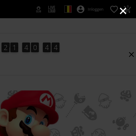
×
0
Inloggen
2
1
4
0
4
3
3
2
1
4
0
4
2
2
4