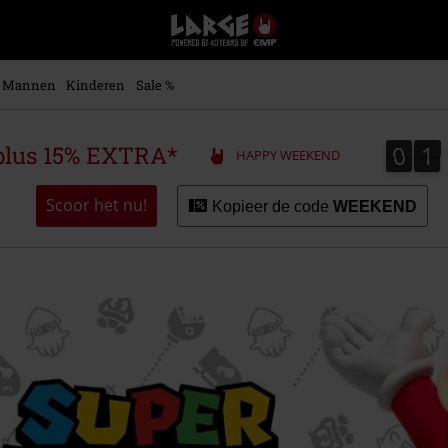
Large
–
Muziek-,
entertainment-,
Mannen
Kinderen
Sale %
en
gaming-
merch
0
1
0
1
plus 15% EXTRA*
HAPPY WEEKEND
+
alternatieve
kleding
Scoor het nu!
Kopieer de code
WEEKEND