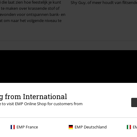
die laat zien hoe feestelijk je kunt
Shy Guy, of meer houdt van flitsende 
l gevonden voor ontspannen bank- en
aat om naar het volgende niveau te
 from International
re to visit EMP Online Shop for customers from
mee akkoord dat Large
e informeren over producten. Mijn
 van het
Privacybeleid
. Ik kan mijn
e klikken.
EMP France
EMP Deutschland
EM