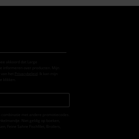
mee akkoord dat Large
e informeren over producten. Mijn
 van het
Privacybeleid
. Ik kan mijn
e klikken.
 in combinatie met andere promotiecodes.
nkelmandje. Niet geldig op boeken,
, Feine Sahne Fischfilet, Broilers,