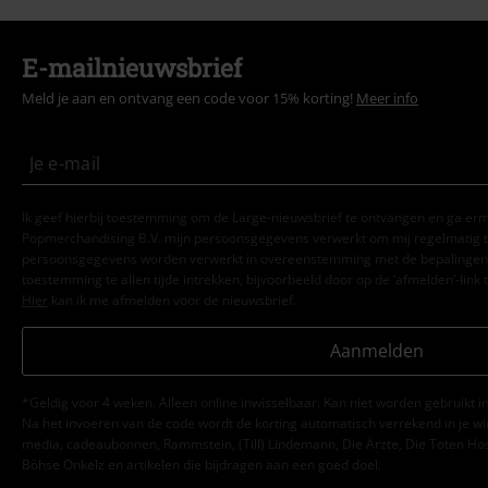
E-mailnieuwsbrief
Meld je aan en ontvang een code voor 15% korting!
Meer info
Ik geef hierbij toestemming om de Large-nieuwsbrief te ontvangen en ga er
Popmerchandising B.V. mijn persoonsgegevens verwerkt om mij regelmatig t
persoonsgegevens worden verwerkt in overeenstemming met de bepalingen
toestemming te allen tijde intrekken, bijvoorbeeld door op de ‘afmelden’-link t
Hier
kan ik me afmelden voor de nieuwsbrief.
Aanmelden
*Geldig voor 4 weken. Alleen online inwisselbaar. Kan niet worden gebruikt
Na het invoeren van de code wordt de korting automatisch verrekend in je wi
media, cadeaubonnen, Rammstein, (Till) Lindemann, Die Ärzte, Die Toten Hosen
Böhse Onkelz en artikelen die bijdragen aan een goed doel.