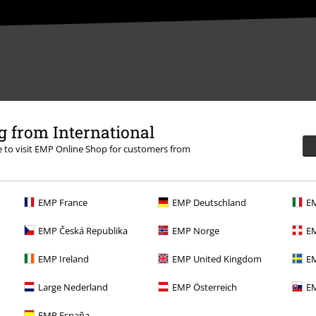
 from International
re to visit EMP Online Shop for customers from
EMP France
EMP Deutschland
EM
EMP Česká Republika
EMP Norge
EM
Overige acties
EMP Ireland
EMP United Kingdom
EM
Prijsvragen
Large Nederland
EMP Österreich
EM
Large Cadeaubonnen
EMP España