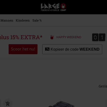
Large
–
Muziek-,
entertainment-,
Mannen
Kinderen
Sale %
en
gaming-
merch
0
1
0
1
plus 15% EXTRA*
HAPPY WEEKEND
+
alternatieve
kleding
Scoor het nu!
Kopieer de code
WEEKEND
Gesl