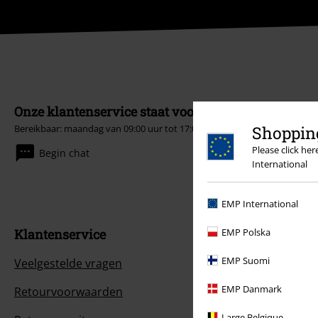
Onze klantenservice staat voor je klaar
Shopping
Bereikbaar: maandag van 09:00 uur tot 17:00 uur.
Meer informatie
Please click he
Begin chat
International
EMP International
EMP Polska
Klantenservice
EMP Suomi
Veelgestelde vragen
EMP Danmark
Retourvoorwaarden
Large Belgique