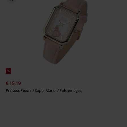
%
€ 15,19
Princess Peach
Super Mario
Polshorloges