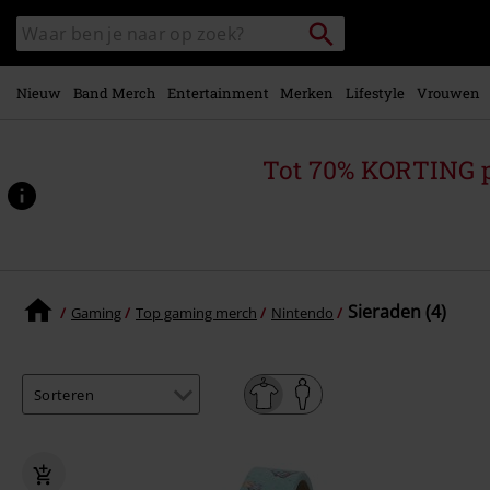
Overslaan
Packstation
Zoek
naar
zoeken
in
hoofdinhoud
catalogus
Nieuw
Band Merch
Entertainment
Merken
Lifestyle
Vrouwen
Tot 70% KORTING 
Sieraden (4)
Gaming
Top gaming merch
Nintendo