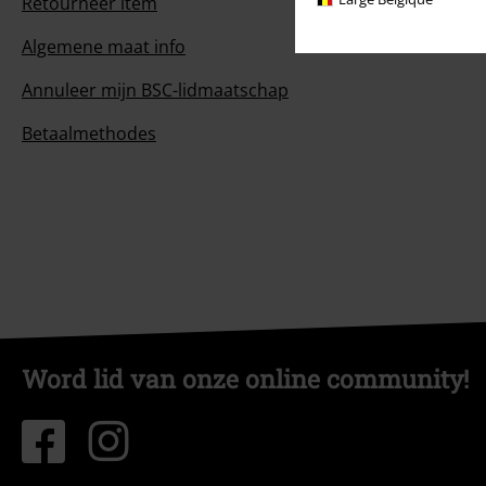
Retourneer item
Algemene maat info
Annuleer mijn BSC-lidmaatschap
Betaalmethodes
Word lid van onze online community!