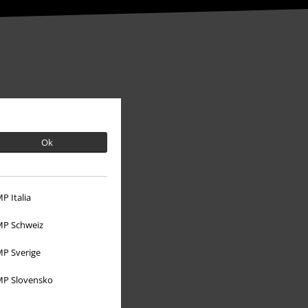
Ok
P Italia
P Schweiz
Over Large
P Sverige
Partnerprogramma's
P Slovensko
Duurzaamheid