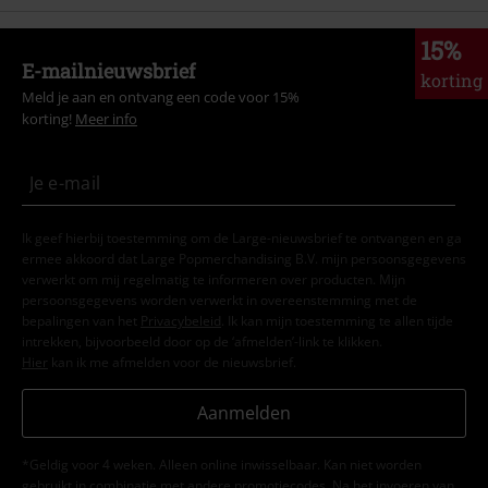
15%
E-mailnieuwsbrief
korting
Meld je aan en ontvang een code voor 15%
korting!
Meer info
Ik geef hierbij toestemming om de Large-nieuwsbrief te ontvangen en ga
ermee akkoord dat Large Popmerchandising B.V. mijn persoonsgegevens
verwerkt om mij regelmatig te informeren over producten. Mijn
persoonsgegevens worden verwerkt in overeenstemming met de
bepalingen van het
Privacybeleid
. Ik kan mijn toestemming te allen tijde
intrekken, bijvoorbeeld door op de ‘afmelden’-link te klikken.
Hier
kan ik me afmelden voor de nieuwsbrief.
Aanmelden
*Geldig voor 4 weken. Alleen online inwisselbaar. Kan niet worden
gebruikt in combinatie met andere promotiecodes. Na het invoeren van