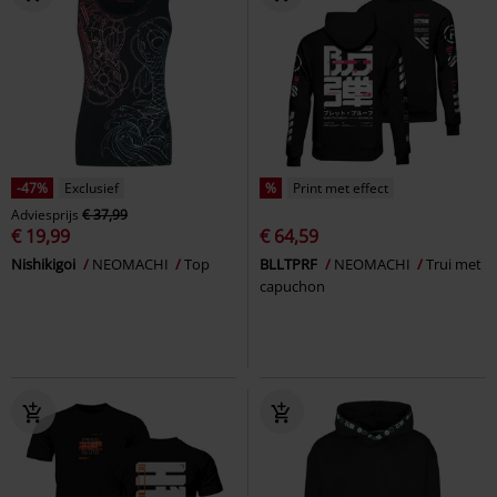
-47%
Exclusief
%
Print met effect
Adviesprijs
€ 37,99
€ 19,99
€ 64,59
Nishikigoi
NEOMACHI
Top
BLLTPRF
NEOMACHI
Trui met
capuchon