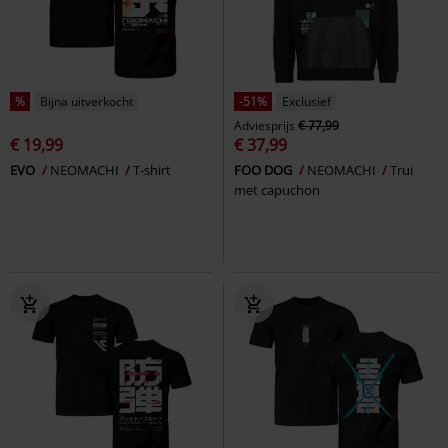
%
Bijna uitverkocht
-51%
Exclusief
Adviesprijs
€ 77,99
€ 19,99
€ 37,99
EVO
NEOMACHI
T-shirt
FOO DOG
NEOMACHI
Trui
met capuchon