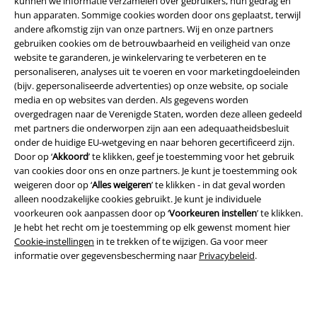
kunnen we informatie verzamelen over gebruikers, hun gedrag en
hun apparaten. Sommige cookies worden door ons geplaatst, terwijl
andere afkomstig zijn van onze partners. Wij en onze partners
gebruiken cookies om de betrouwbaarheid en veiligheid van onze
website te garanderen, je winkelervaring te verbeteren en te
personaliseren, analyses uit te voeren en voor marketingdoeleinden
Legal
(bijv. gepersonaliseerde advertenties) op onze website, op sociale
media en op websites van derden. Als gegevens worden
Algemene Voorwaarden
overgedragen naar de Verenigde Staten, worden deze alleen gedeeld
met partners die onderworpen zijn aan een adequaatheidsbesluit
Bedrijfsgegevens
onder de huidige EU-wetgeving en naar behoren gecertificeerd zijn.
Door op ‘
Akkoord
’ te klikken, geef je toestemming voor het gebruik
Privacyverklaring
van cookies door ons en onze partners. Je kunt je toestemming ook
weigeren door op ‘
Alles weigeren
’ te klikken - in dat geval worden
Verklaring van conformiteit
alleen noodzakelijke cookies gebruikt. Je kunt je individuele
voorkeuren ook aanpassen door op ‘
Voorkeuren instellen
’ te klikken.
Je hebt het recht om je toestemming op elk gewenst moment hier
Informatie over toegankelijkheid
Cookie-instellingen
in te trekken of te wijzigen. Ga voor meer
informatie over gegevensbescherming naar
Privacybeleid
.
Cookie-instellingen
Annuleer bestelling