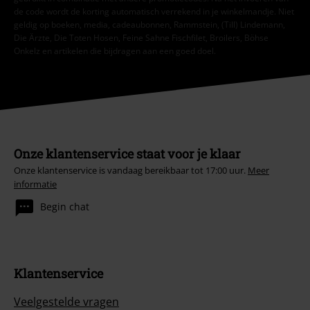
de code wordt de korting automatisch verrekend in je winkelmandje. Niet
geldig op boeken, media, cadeaubonnen, Rammstein, (Till) Lindemann,
Die Ärzte, Die Toten Hosen, Feine Sahne Fischfilet, Broilers, Böhse
Onkelz en artikelen die bijdragen aan een goed doel.
Onze klantenservice staat voor je klaar
Onze klantenservice is vandaag bereikbaar tot 17:00 uur.
Meer
informatie
Begin chat
Klantenservice
Veelgestelde vragen