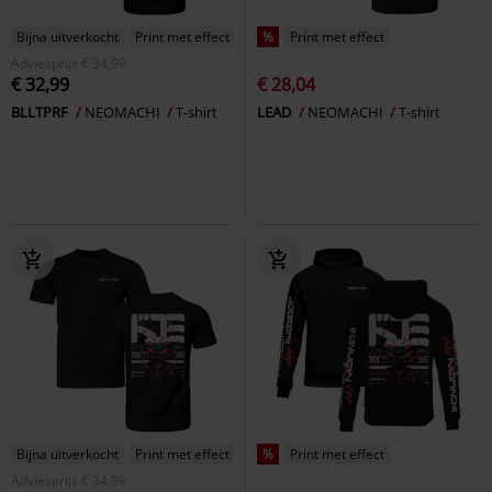
Bijna uitverkocht
Print met effect
%
Print met effect
Adviesprijs
€ 34,99
€ 32,99
€ 28,04
BLLTPRF
NEOMACHI
T-shirt
LEAD
NEOMACHI
T-shirt
Bijna uitverkocht
Print met effect
%
Print met effect
Adviesprijs
€ 34,99