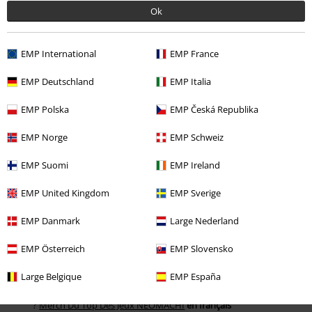
Ok
EMP International
EMP France
EMP Deutschland
EMP Italia
-35%
Exclusief
-39%
Bijna uitverkocht
EMP Polska
EMP Česká Republika
Adviesprijs
€ 39,99
Adviesprijs
€ 32,99
€ 25,99
€ 19,99
EMP Norge
EMP Schweiz
IREZUMI
NEOMACHI
Shirt
YAKUZAGARU
NEOMACHI
T-
met lange mouwen
shirt
EMP Suomi
EMP Ireland
EMP United Kingdom
EMP Sverige
EMP Danmark
Large Nederland
EMP Österreich
EMP Slovensko
NEOMACHI Merch
Large Belgique
EMP España
Vous vous êtes trompé de langue dans la boutique en ligne belge
?
Merch Du Top Des Jeux NEOMACHI
en français