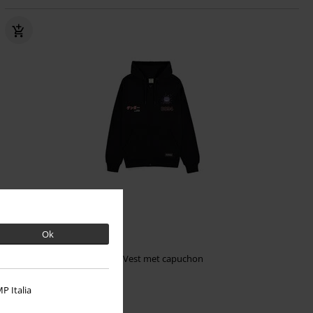
Nieuw
Adviesprijs
€ 79,99
Ok
€ 64,99
Gengar #0094
Pokémon
Vest met capuchon
P Italia