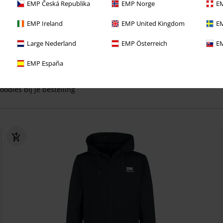
EMP Česká Republika
EMP Norge
EM
EMP Ireland
EMP United Kingdom
EM
ect van deze voordelen bij je eerste bestelling!
Large Nederland
EMP Österreich
EM
 lang GEEN VERZENDKOSTEN
EMP España
eve aanbiedingen en kortingen
oodies bij je bestelling