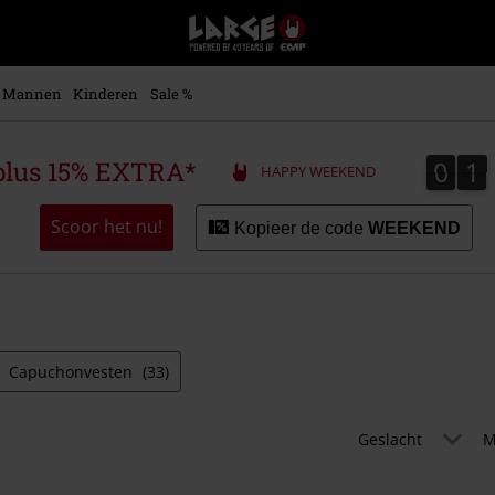
Large
–
Muziek-,
entertainment-,
Mannen
Kinderen
Sale %
en
gaming-
merch
0
1
0
1
plus 15% EXTRA*
HAPPY WEEKEND
+
alternatieve
kleding
Scoor het nu!
Kopieer de code
WEEKEND
Capuchonvesten
(33)
Geslacht
M