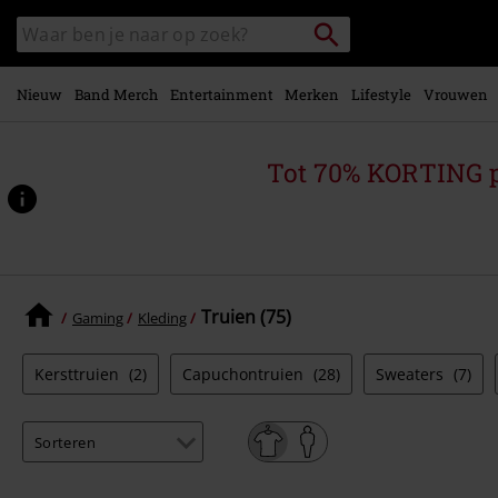
Overslaan
Packstation
Zoek
naar
zoeken
in
hoofdinhoud
catalogus
Nieuw
Band Merch
Entertainment
Merken
Lifestyle
Vrouwen
Tot 70% KORTING 
Truien (75)
Gaming
Kleding
Kersttruien
(2)
Capuchontruien
(28)
Sweaters
(7)