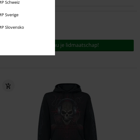
P Schweiz
P Sverige
P Slovensko
Voor slechts
€ 9,95
jaar!
Bestel nu je lidmaatschap!