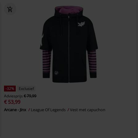
-32%
Exclusief
Adviesprijs
€ 79,99
€ 53,99
Arcane - Jinx
League Of Legends
Vest met capuchon