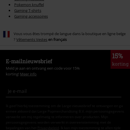
Pokemon knuffel
Gaming T-shirts
Gaming accessoires
Vous vous êtes trompé de langue dans la boutique en ligne belge
?
Vêtements Vestes
en français
15%
E-mailnieuwsbrief
korting
Meld je aan en ontvang een code voor 15%
korting!
Meer info
Ik geef hierbij toestemming om de Large-nieuwsbrief te ontvangen en ga
ermee akkoord dat Large Popmerchandising B.V. mijn persoonsgegevens
verwerkt om mij regelmatig te informeren over producten. Mijn
persoonsgegevens worden verwerkt in overeenstemming met de
bepalingen van het
Privacybeleid
. Ik kan mijn toestemming te allen tijde