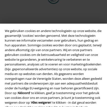
We gebruiken cookies en andere technologieën op onze website, die
gezamenlijk ‘cookies’ worden genoemd. Met deze technologieën
kunnen we informatie verzamelen over gebruikers, hun gedrag en
hun apparaten. Sommige cookies worden door ons geplaatst, terwijl
andere afkomstig zijn van onze partners. Wij en onze partners
gebruiken cookies om de betrouwbaarheid en veiligheid van onze
Legal
website te garanderen, je winkelervaring te verbeteren en te
Algemene Voorwaarden
personaliseren, analyses uit te voeren en voor marketingdoeleinden
(bijv. gepersonaliseerde advertenties) op onze website, op sociale
media en op websites van derden. Als gegevens worden
Bedrijfsgegevens
overgedragen naar de Verenigde Staten, worden deze alleen gedeeld
met partners die onderworpen zijn aan een adequaatheidsbesluit
Privacyverklaring
onder de huidige EU-wetgeving en naar behoren gecertificeerd zijn.
Door op ‘
Akkoord
’ te klikken, geef je toestemming voor het gebruik
Verklaring van conformiteit
van cookies door ons en onze partners. Je kunt je toestemming ook
weigeren door op ‘
Alles weigeren
’ te klikken - in dat geval worden