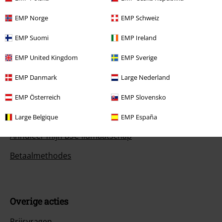
EMP Norge
EMP Schweiz
Klantenservice
EMP Suomi
EMP Ireland
Veelgestelde vragen
EMP United Kingdom
EMP Sverige
Retourvoorwaarden
EMP Danmark
Large Nederland
Retourneer item
EMP Österreich
EMP Slovensko
Algemene maat info
Large Belgique
EMP España
Annuleer mijn BSC-lidmaatschap
Betaalmethodes
Overige acties
Prijsvragen