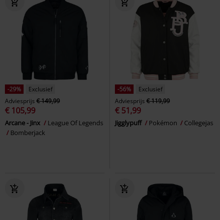
-29%
Exclusief
-56%
Exclusief
Adviesprijs
€ 149,99
Adviesprijs
€ 119,99
€ 105,99
€ 51,99
Arcane - Jinx
League Of Legends
Jigglypuff
Pokémon
Collegejas
Bomberjack