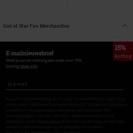
God of War Fan Merchandise
15%
E-mailnieuwsbrief
korting
Meld je aan en ontvang een code voor 15%
korting!
Meer info
Ik geef hierbij toestemming om de Large-nieuwsbrief te ontvangen en ga
ermee akkoord dat Large Popmerchandising B.V. mijn persoonsgegevens
verwerkt om mij regelmatig te informeren over producten. Mijn
persoonsgegevens worden verwerkt in overeenstemming met de
bepalingen van het
Privacybeleid
. Ik kan mijn toestemming te allen tijde
intrekken, bijvoorbeeld door op de ‘afmelden’-link te klikken.
Hier
kan ik me afmelden voor de nieuwsbrief.