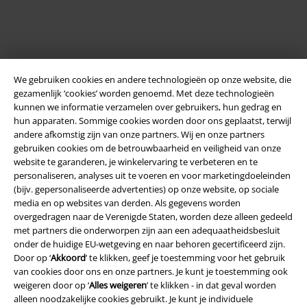
We gebruiken cookies en andere technologieën op onze website, die
gezamenlijk ‘cookies’ worden genoemd. Met deze technologieën
kunnen we informatie verzamelen over gebruikers, hun gedrag en
hun apparaten. Sommige cookies worden door ons geplaatst, terwijl
andere afkomstig zijn van onze partners. Wij en onze partners
Legal
gebruiken cookies om de betrouwbaarheid en veiligheid van onze
website te garanderen, je winkelervaring te verbeteren en te
Algemene Voorwaarden
personaliseren, analyses uit te voeren en voor marketingdoeleinden
(bijv. gepersonaliseerde advertenties) op onze website, op sociale
Bedrijfsgegevens
media en op websites van derden. Als gegevens worden
overgedragen naar de Verenigde Staten, worden deze alleen gedeeld
Privacyverklaring
met partners die onderworpen zijn aan een adequaatheidsbesluit
onder de huidige EU-wetgeving en naar behoren gecertificeerd zijn.
Verklaring van conformiteit
Door op ‘
Akkoord
’ te klikken, geef je toestemming voor het gebruik
van cookies door ons en onze partners. Je kunt je toestemming ook
weigeren door op ‘
Alles weigeren
’ te klikken - in dat geval worden
Informatie over toegankelijkheid
alleen noodzakelijke cookies gebruikt. Je kunt je individuele