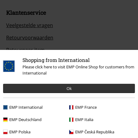
Klantenservice
Veelgestelde vragen
Retourvoorwaarden
Retourneer item
Shopping from International
Algemene maat info
Please click here to visit EMP Online Shop for customers from
International
Annuleer mijn BSC-lidmaatschap
Betaalmethodes
Ok
EMP International
EMP France
Overige acties
EMP Deutschland
EMP Italia
Prijsvragen
EMP Polska
EMP Česká Republika