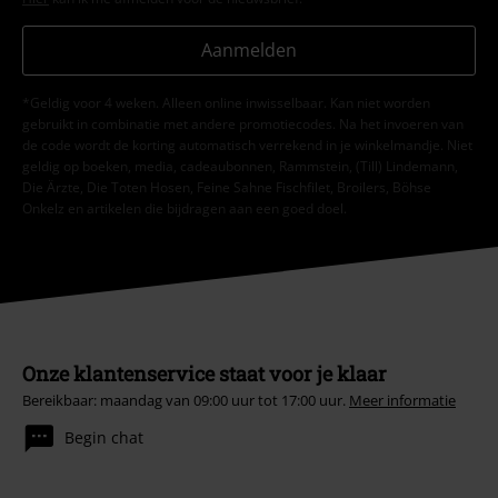
Aanmelden
*Geldig voor 4 weken. Alleen online inwisselbaar. Kan niet worden
gebruikt in combinatie met andere promotiecodes. Na het invoeren van
de code wordt de korting automatisch verrekend in je winkelmandje. Niet
geldig op boeken, media, cadeaubonnen, Rammstein, (Till) Lindemann,
Die Ärzte, Die Toten Hosen, Feine Sahne Fischfilet, Broilers, Böhse
Onkelz en artikelen die bijdragen aan een goed doel.
Onze klantenservice staat voor je klaar
Bereikbaar: maandag van 09:00 uur tot 17:00 uur.
Meer informatie
Begin chat