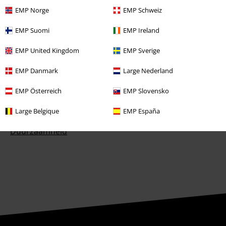
Large Cadeaubonnen
EMP Norge
EMP Schweiz
Large Studentenkorting
EMP Suomi
EMP Ireland
EMP Backstage Club
EMP United Kingdom
EMP Sverige
EMP Danmark
Large Nederland
Over Large
EMP Österreich
EMP Slovensko
Partnerprogramma's
Large Belgique
EMP España
Duurzaamheid