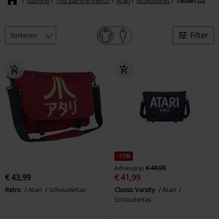
Gaming
Top gaming merch
Atari
Accessoires
Tassen (2)
Filter
-15%
Adviesprijs
€ 49,95
€ 43,99
€ 41,99
Retro
Atari
Schoudertas
Classic Varsity
Atari
Schoudertas