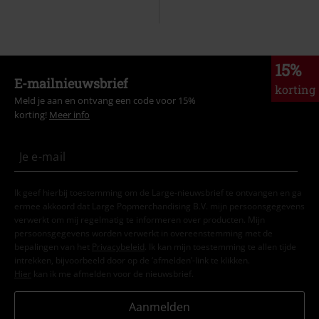
15%
E-mailnieuwsbrief
korting
Meld je aan en ontvang een code voor 15%
korting!
Meer info
Ik geef hierbij toestemming om de Large-nieuwsbrief te ontvangen en ga
ermee akkoord dat Large Popmerchandising B.V. mijn persoonsgegevens
verwerkt om mij regelmatig te informeren over producten. Mijn
persoonsgegevens worden verwerkt in overeenstemming met de
bepalingen van het
Privacybeleid
. Ik kan mijn toestemming te allen tijde
intrekken, bijvoorbeeld door op de ‘afmelden’-link te klikken.
Hier
kan ik me afmelden voor de nieuwsbrief.
Aanmelden