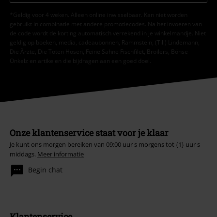
*Geldig voor 4 weken. Alleen online inwisselbaar. Kan niet worden
gebruikt in combinatie met andere promotiecodes. Na het invoeren van
de code wordt de korting automatisch verrekend in je winkelmandje. Niet
geldig op boeken, media, cadeaubonnen, Rammstein, (Till) Lindemann,
Die Ärzte, Die Toten Hosen, Feine Sahne Fischfilet, Broilers, Böhse
Onkelz en artikelen die bijdragen aan een goed doel.
Onze klantenservice staat voor je klaar
Je kunt ons morgen bereiken van 09:00 uur s morgens tot {1} uur s
middags.
Meer informatie
Begin chat
Klantenservice