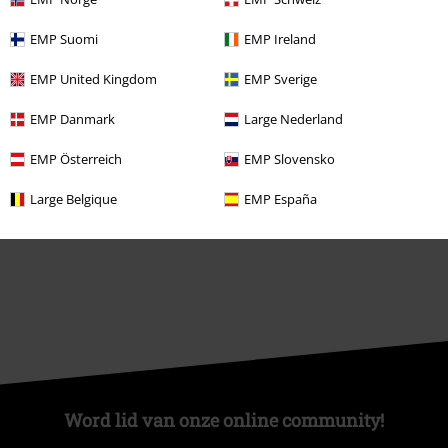
Large Studentenkorting
EMP Suomi
EMP Ireland
EMP Backstage Club
EMP United Kingdom
EMP Sverige
EMP Danmark
Large Nederland
Over Large
EMP Österreich
EMP Slovensko
Partnerprogramma's
Large Belgique
EMP España
Duurzaamheid
Word lid van onze online community!