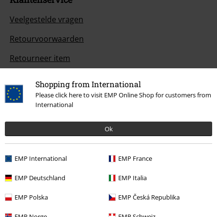
Veelgestelde vragen
Retourvoorwaarden
Retourneer item
Algemene maat info
Shopping from International
Please click here to visit EMP Online Shop for customers from
Annuleer mijn BSC-lidmaatschap
International
Betaalmethodes
Ok
EMP International
EMP France
Overige acties
EMP Deutschland
EMP Italia
Prijsvragen
EMP Polska
EMP Česká Republika
Large Cadeaubonnen
EMP Norge
EMP Schweiz