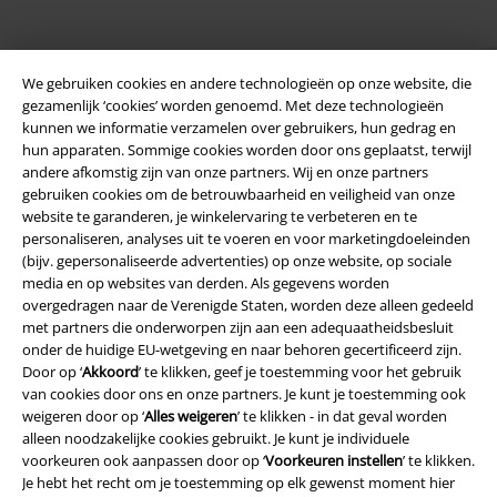
We gebruiken cookies en andere technologieën op onze website, die
gezamenlijk ‘cookies’ worden genoemd. Met deze technologieën
kunnen we informatie verzamelen over gebruikers, hun gedrag en
hun apparaten. Sommige cookies worden door ons geplaatst, terwijl
andere afkomstig zijn van onze partners. Wij en onze partners
Legal
gebruiken cookies om de betrouwbaarheid en veiligheid van onze
website te garanderen, je winkelervaring te verbeteren en te
Algemene Voorwaarden
personaliseren, analyses uit te voeren en voor marketingdoeleinden
(bijv. gepersonaliseerde advertenties) op onze website, op sociale
Bedrijfsgegevens
media en op websites van derden. Als gegevens worden
overgedragen naar de Verenigde Staten, worden deze alleen gedeeld
Privacyverklaring
met partners die onderworpen zijn aan een adequaatheidsbesluit
onder de huidige EU-wetgeving en naar behoren gecertificeerd zijn.
Verklaring van conformiteit
Door op ‘
Akkoord
’ te klikken, geef je toestemming voor het gebruik
van cookies door ons en onze partners. Je kunt je toestemming ook
weigeren door op ‘
Alles weigeren
’ te klikken - in dat geval worden
Informatie over toegankelijkheid
alleen noodzakelijke cookies gebruikt. Je kunt je individuele
voorkeuren ook aanpassen door op ‘
Voorkeuren instellen
’ te klikken.
Cookie-instellingen
Je hebt het recht om je toestemming op elk gewenst moment hier