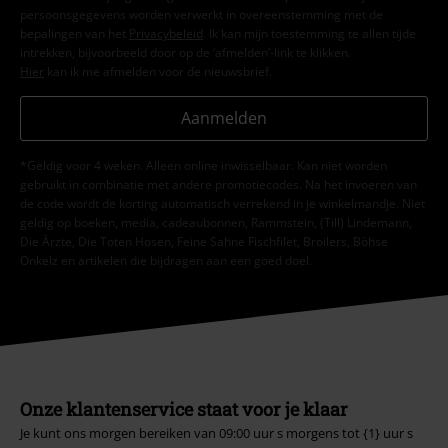
persoonsgegevens worden verwerkt in overeenstemming met de
bepalingen van het
Privacybeleid
. Ik kan mijn toestemming te allen tijde
intrekken, bijvoorbeeld door op de ‘afmelden’-link te klikken.
Hier
kan ik me afmelden voor de nieuwsbrief.
Aanmelden
*Geldig voor 4 weken. Alleen online inwisselbaar. Kan niet worden
gebruikt in combinatie met andere promotiecodes. Na het invoeren van
de code wordt de korting automatisch verrekend in je winkelmandje. Niet
geldig op boeken, media, cadeaubonnen, Rammstein, (Till) Lindemann,
Die Ärzte, Die Toten Hosen, Feine Sahne Fischfilet, Broilers, Böhse
Onkelz en artikelen die bijdragen aan een goed doel.
Onze klantenservice staat voor je klaar
Je kunt ons morgen bereiken van 09:00 uur s morgens tot {1} uur s