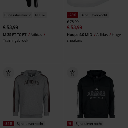
Bijna uitverkocht
Nieuw
-28%
Bijna uitverkocht
€ 75,99
€ 53,99
€ 53,99
M 3S FT TC PT
Adidas
Hoops 4.0 MID
Adidas
Hoge
Trainingsbroek
sneakers
-32%
Bijna uitverkocht
%
Bijna uitverkocht