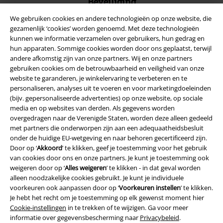
Beveiliging
We gebruiken cookies en andere technologieën op onze website, die
gezamenlijk ‘cookies’ worden genoemd. Met deze technologieën
kunnen we informatie verzamelen over gebruikers, hun gedrag en
hun apparaten. Sommige cookies worden door ons geplaatst, terwijl
andere afkomstig zijn van onze partners. Wij en onze partners
gebruiken cookies om de betrouwbaarheid en veiligheid van onze
website te garanderen, je winkelervaring te verbeteren en te
personaliseren, analyses uit te voeren en voor marketingdoeleinden
(bijv. gepersonaliseerde advertenties) op onze website, op sociale
media en op websites van derden. Als gegevens worden
overgedragen naar de Verenigde Staten, worden deze alleen gedeeld
met partners die onderworpen zijn aan een adequaatheidsbesluit
onder de huidige EU-wetgeving en naar behoren gecertificeerd zijn.
Legal
Door op ‘
Akkoord
’ te klikken, geef je toestemming voor het gebruik
van cookies door ons en onze partners. Je kunt je toestemming ook
Algemene Voorwaarden
weigeren door op ‘
Alles weigeren
’ te klikken - in dat geval worden
alleen noodzakelijke cookies gebruikt. Je kunt je individuele
Bedrijfsgegevens
voorkeuren ook aanpassen door op ‘
Voorkeuren instellen
’ te klikken.
Je hebt het recht om je toestemming op elk gewenst moment hier
Cookie-instellingen
in te trekken of te wijzigen. Ga voor meer
Privacyverklaring
informatie over gegevensbescherming naar
Privacybeleid
.