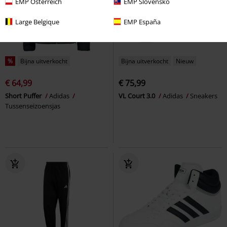
EMP Österreich
EMP Slovensko
Large Belgique
EMP España
%
Bijna uitverkocht
Bijna uitverkocht
Nieuw
€ 64,99
€ 75,99
Short Puffer
Adidas
VL Court 3.0
Adidas
Sneakers
Tussenseizoensjas