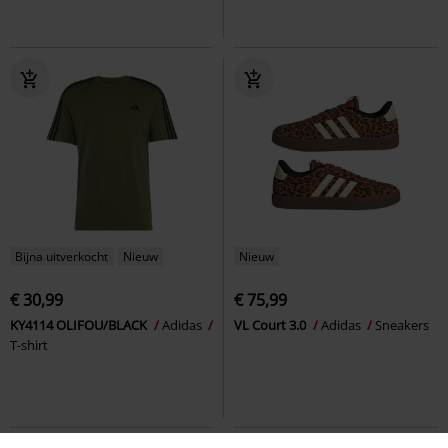
Bijna uitverkocht
Nieuw
Nieuw
€ 30,99
€ 75,99
KY4114 OLIFOU/BLACK
Adidas
VL Court 3.0
Adidas
Sneakers
T-shirt