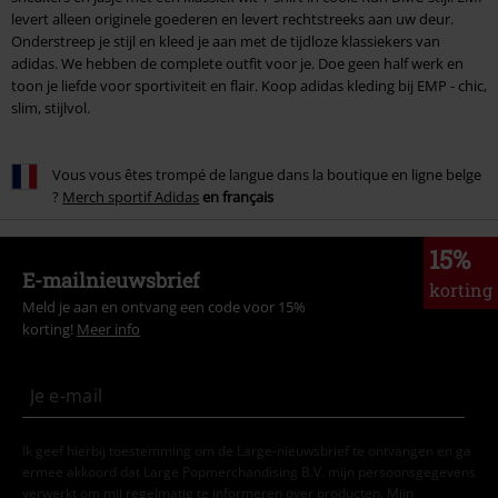
levert alleen originele goederen en levert rechtstreeks aan uw deur.
Onderstreep je stijl en kleed je aan met de tijdloze klassiekers van
adidas. We hebben de complete outfit voor je. Doe geen half werk en
toon je liefde voor sportiviteit en flair. Koop adidas kleding bij EMP - chic,
slim, stijlvol.
Vous vous êtes trompé de langue dans la boutique en ligne belge
?
Merch sportif Adidas
en français
15%
E-mailnieuwsbrief
korting
Meld je aan en ontvang een code voor 15%
korting!
Meer info
Ik geef hierbij toestemming om de Large-nieuwsbrief te ontvangen en ga
ermee akkoord dat Large Popmerchandising B.V. mijn persoonsgegevens
verwerkt om mij regelmatig te informeren over producten. Mijn