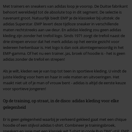
Met trainers en sneakers van adidas loop je voorop. De Duitse fabrikant
behoort wereldwijd tot de absolute top in dit segment. De selectie is
navenant groot. Natuurlijk biedt EMP je de klassieker bij uitstek: de
adidas Superstar. EMP levert deze tijdloze sneaker in verschillende
maten rechtstreeks aan uw deur. En adidas kleding zou geen adidas
kleding zijn zonder het trefoil logo. Sinds 1971 zorgt de trefoil naast de
drie strepen ervoor dat het merk adidas op het eerste gezicht voor
iedereen herkenbaar is. Het logo is dan ook alomtegenwoordig in het
EMP-gamma. Of het nu een trainer, jas, broek of hoodie is - het is geen
adidas zonder de trefoil en strepen!
Als je wilt, kleden we je van top tot teen in sportieve kleding. U vindt de
juiste kleding voor hem en haar in vele maten en uitvoeringen. Het
maakt niet uit of je man of vrouw bent - adidas is altijd de eerste keuze
voor sportieve jongeren!
Op de training, op straat, in de disco: adidas kleding voor elke
gelegenheid
Er is geen gelegenheid waarbij je verkeerd gekleed gaat met een chique
hoodie of een stijlvol adidas t-shirt. Combineer je trainingsbroek,
sneakers en jasje met een klassiek wit T-shirt in coole Run DMC-stijl. EMP