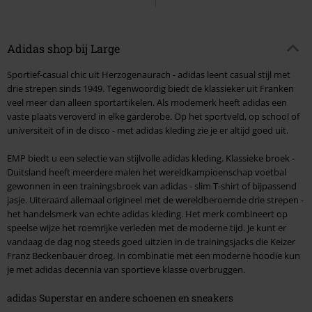
Adidas shop bij Large
Sportief-casual chic uit Herzogenaurach - adidas leent casual stijl met
drie strepen sinds 1949. Tegenwoordig biedt de klassieker uit Franken
veel meer dan alleen sportartikelen. Als modemerk heeft adidas een
vaste plaats veroverd in elke garderobe. Op het sportveld, op school of
universiteit of in de disco - met adidas kleding zie je er altijd goed uit.
EMP biedt u een selectie van stijlvolle adidas kleding. Klassieke broek -
Duitsland heeft meerdere malen het wereldkampioenschap voetbal
gewonnen in een trainingsbroek van adidas - slim T-shirt of bijpassend
jasje. Uiteraard allemaal origineel met de wereldberoemde drie strepen -
het handelsmerk van echte adidas kleding. Het merk combineert op
speelse wijze het roemrijke verleden met de moderne tijd. Je kunt er
vandaag de dag nog steeds goed uitzien in de trainingsjacks die Keizer
Franz Beckenbauer droeg. In combinatie met een moderne hoodie kun
je met adidas decennia van sportieve klasse overbruggen.
adidas Superstar en andere schoenen en sneakers