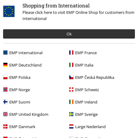
Shopping from International
Please click here to visit EMP Online Shop for customers from
International
Ok
EMP International
EMP France
%
Bijna uitverkocht
Bijna uitverkocht
EMP Deutschland
EMP Italia
€ 86,99
€ 86,99
EMP Polska
EMP Česká Republika
COURT TNS PREMIERE
Adidas
GRAND COURT 3.0
Adidas
Sneakers
Sneakers
EMP Norge
EMP Schweiz
EMP Suomi
EMP Ireland
EMP United Kingdom
EMP Sverige
EMP Danmark
Large Nederland