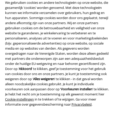
We gebruiken cookies en andere technologieën op onze website, die
gezamenlijk ‘cookies’ worden genoemd. Met deze technologieën
kunnen we informatie verzamelen over gebruikers, hun gedrag en
hun apparaten. Sommige cookies worden door ons geplaatst, terwijl
andere afkomstig zijn van onze partners. Wij en onze partners
Legal
gebruiken cookies om de betrouwbaarheid en veiligheid van onze
Algemene Voorwaarden
website te garanderen, je winkelervaring te verbeteren en te
personaliseren, analyses uit te voeren en voor marketingdoeleinden
(bijv. gepersonaliseerde advertenties) op onze website, op sociale
Bedrijfsgegevens
media en op websites van derden. Als gegevens worden
overgedragen naar de Verenigde Staten, worden deze alleen gedeeld
Privacyverklaring
met partners die onderworpen zijn aan een adequaatheidsbesluit
onder de huidige EU-wetgeving en naar behoren gecertificeerd zijn.
Verklaring van conformiteit
Door op ‘
Akkoord
’ te klikken, geef je toestemming voor het gebruik
van cookies door ons en onze partners. Je kunt je toestemming ook
Informatie over toegankelijkheid
weigeren door op ‘
Alles weigeren
’ te klikken - in dat geval worden
alleen noodzakelijke cookies gebruikt. Je kunt je individuele
voorkeuren ook aanpassen door op ‘
Voorkeuren instellen
’ te klikken.
Cookie-instellingen
Je hebt het recht om je toestemming op elk gewenst moment hier
Cookie-instellingen
in te trekken of te wijzigen. Ga voor meer
Annuleer bestelling
informatie over gegevensbescherming naar
Privacybeleid
.
Alle prijzen incl.
wettelijke BTW