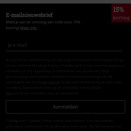
15%
E-mailnieuwsbrief
korting
Meld je aan en ontvang een code voor 15%
korting!
Meer info
Ik geef hierbij toestemming om de Large-nieuwsbrief te ontvangen en ga
ermee akkoord dat Large Popmerchandising B.V. mijn persoonsgegevens
verwerkt om mij regelmatig te informeren over producten. Mijn
persoonsgegevens worden verwerkt in overeenstemming met de
bepalingen van het
Privacybeleid
. Ik kan mijn toestemming te allen tijde
intrekken, bijvoorbeeld door op de ‘afmelden’-link te klikken.
Hier
kan ik me afmelden voor de nieuwsbrief.
Aanmelden
*Geldig voor 4 weken. Alleen online inwisselbaar. Kan niet worden
gebruikt in combinatie met andere promotiecodes. Na het invoeren van