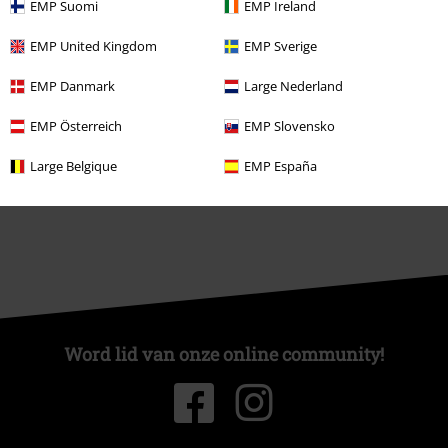
EMP Suomi
EMP Ireland
EMP United Kingdom
EMP Sverige
Over Large
EMP Danmark
Large Nederland
Partnerprogramma's
EMP Österreich
EMP Slovensko
Duurzaamheid
Large Belgique
EMP España
Word lid van onze online community!