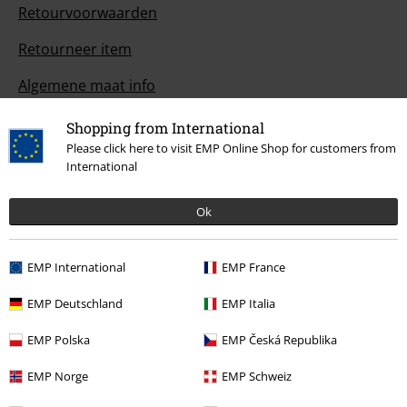
Retourvoorwaarden
Retourneer item
Algemene maat info
Annuleer mijn BSC-lidmaatschap
Shopping from International
Please click here to visit EMP Online Shop for customers from
Betaalmethodes
International
Ok
Overige acties
EMP International
EMP France
Prijsvragen
EMP Deutschland
EMP Italia
Large Cadeaubonnen
EMP Polska
EMP Česká Republika
Large Studentenkorting
EMP Norge
EMP Schweiz
EMP Backstage Club