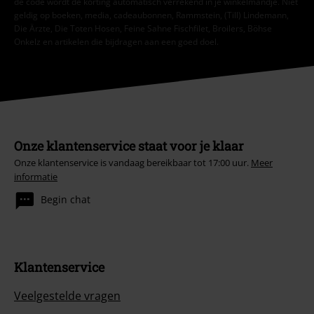
de code wordt de korting automatisch verrekend in je winkelmandje. Niet
geldig op boeken, media, cadeaubonnen, Rammstein, (Till) Lindemann,
Die Ärzte, Die Toten Hosen, Feine Sahne Fischfilet, Broilers, Böhse
Onkelz en artikelen die bijdragen aan een goed doel.
Onze klantenservice staat voor je klaar
Onze klantenservice is vandaag bereikbaar tot 17:00 uur.
Meer
informatie
Begin chat
Klantenservice
Veelgestelde vragen