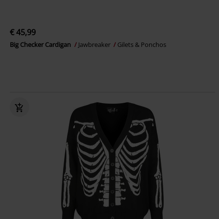
€ 45,99
Big Checker Cardigan
Jawbreaker
Gilets & Ponchos