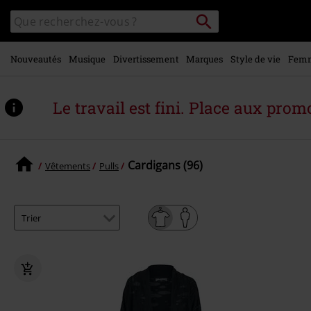
Voir le
Rechercher
Rechercher
contenu
sur
principal
le
catalogue
Nouveautés
Musique
Divertissement
Marques
Style de vie
Fem
Le travail est fini. Place aux promo
Cardigans (96)
Vêtements
Pulls