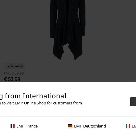
Exclusivité
PVC
€ 59,99
€ 53,99
Fall From Grace
Black Premium by EMP
Gilets & Ponchos
 from International
re to visit EMP Online Shop for customers from
EMP France
EMP Deutschland
EM
tous les avantages dès cette commande !