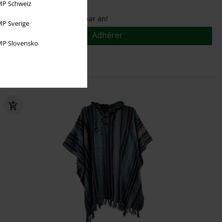
P Schweiz
Pour seulement
€ 9,95
par an!
P Sverige
Adhérer
P Slovensko