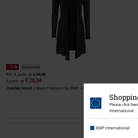
-19 %
Exclusivité
PVC
À partir de
€ 34,99
€ 28,04
À partir de
Overlay Hood
Black Premium by EMP
Gilets & Ponchos
Shopping
Please click he
International
EMP International
Profitez de 