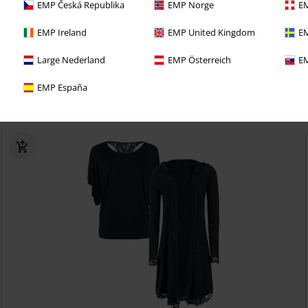
EMP Česká Republika
EMP Norge
EM
e port gratuits - Commandez aussi souvent que vous le souhaitez
EMP Ireland
EMP United Kingdom
EM
res et des remises exclusives !
Large Nederland
EMP Österreich
EM
eau dans chacune de vos commandes
EMP España