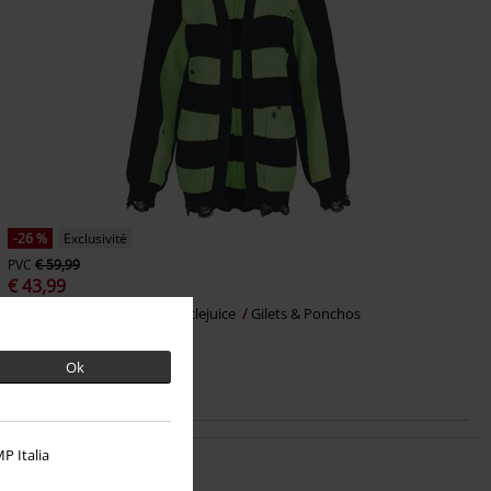
-26 %
Exclusivité
PVC
€ 59,99
€ 43,99
Never trust the Living
Beetlejuice
Gilets & Ponchos
Ok
P Italia