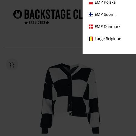
EMP Polska
Frais d
!
EMP Suomi
Des off
EMP Danmark
Un cad
Large Belgique