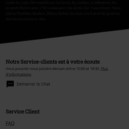
saisie du code. Non valable sur les livres, les médias, la billetterie, les
produits Rammstein, (Till) Lindemann, Die Ärzte, Die Toten Hosen, Feine
Sahne Fischfilet, Broilers, Böhse Onkelz, les bons d'achat et les produits
dont le prix inclut un don.
Notre Service-clients est à votre écoute
Vous pourrez nous joindre demain entre 10:00 et 18:30.
Plus
d'informations
Démarrer le Chat
Service Client
FAQ