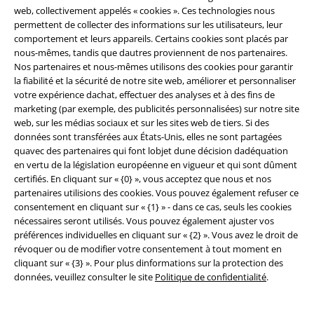
web, collectivement appelés « cookies ». Ces technologies nous
permettent de collecter des informations sur les utilisateurs, leur
comportement et leurs appareils. Certains cookies sont placés par
nous-mêmes, tandis que dautres proviennent de nos partenaires.
Nos partenaires et nous-mêmes utilisons des cookies pour garantir
Légal
la fiabilité et la sécurité de notre site web, améliorer et personnaliser
votre expérience dachat, effectuer des analyses et à des fins de
Conditions générales
marketing (par exemple, des publicités personnalisées) sur notre site
web, sur les médias sociaux et sur les sites web de tiers. Si des
Éditeur
données sont transférées aux États-Unis, elles ne sont partagées
quavec des partenaires qui font lobjet dune décision dadéquation
Clauses de confidentialité
en vertu de la législation européenne en vigueur et qui sont dûment
certifiés. En cliquant sur « {0} », vous acceptez que nous et nos
partenaires utilisions des cookies. Vous pouvez également refuser ce
Élimination des déchets et protection de l'environnement
consentement en cliquant sur « {1} » - dans ce cas, seuls les cookies
nécessaires seront utilisés. Vous pouvez également ajuster vos
Déclaration de Conformité
préférences individuelles en cliquant sur « {2} ». Vous avez le droit de
révoquer ou de modifier votre consentement à tout moment en
Informations sur l'accessibilité
cliquant sur « {3} ». Pour plus dinformations sur la protection des
données, veuillez consulter le site
Politique de confidentialité
.
Paramètres des Cookies