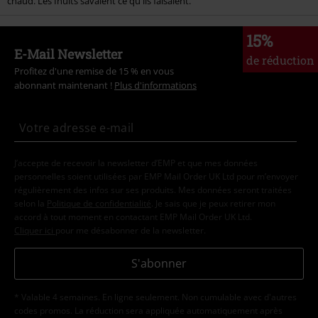
chaud. Les Inuits savaient ce qu'ils faisaient.
15%
E-Mail Newsletter
de réduction
Profitez d'une remise de 15 % en vous
abonnant maintenant !
Plus d'informations
J’accepte de recevoir la newsletter d’EMP et que mes données
personnelles soient utilisées par EMP Mail Order UK Ltd pour m’envoyer
régulièrement des infos sur ses produits. Mes données seront traitées
selon la
Politique de confidentialité
. Je sais que je peux retirer mon
accord à tout moment en contactant EMP Mail Order UK Ltd.
Cliquer ici
pour me désabonner de la newsletter.
S'abonner
* Valable 4 semaines. En ligne seulement. Non cumulable avec d'autres
codes promos. La réduction sera appliquée automatiquement après