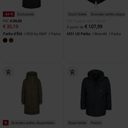
-64 %
Exclusivité
Stock faible
Grandes tailles disponi
PVC
€ 99,99
PVC
À partir de
€ 109,90
€ 35,19
€ 107,99
À partir de
Parka d'Été
RED by EMP
Parka
M51 US Parka
Brandit
Parka
%
Grandes tailles disponibles
Stock faible
Patchs