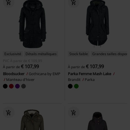
Exclusivité
Détails métalliques
Stock faible
Grandes tailles disponi
PVC
À partir de
€ 109,99
€ 107,99
€ 107,99
À partir de
À partir de
Bloodsucker
Gothicana by EMP
Parka Femme Mash Lake
Manteau d'hiver
Brandit
Parka