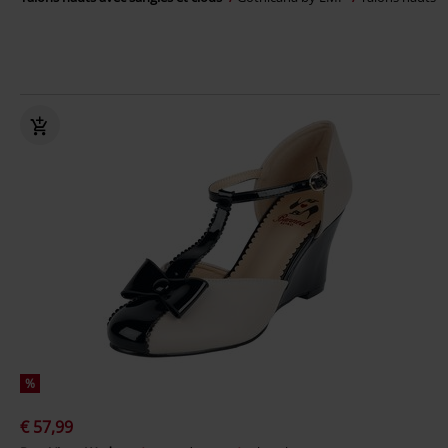
%
€ 57,99