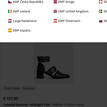
EMP Česká Republika
EMP Norge
EM
eau dans chacune de vos commandes
EMP Ireland
EMP United Kingdom
EM
Large Nederland
EMP Österreich
EM
EMP España
Stock faible
Nouveau
€ 107,99
Celestial Summer - Midnight Vale
Killstar
Talons hauts