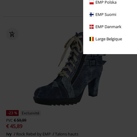
EMP Polska
Un cad
EMP Suomi
EMP Danmark
Large Belgique
-23 %
Exclusivité
PVC
€ 59,99
€ 45,89
Ivy
Rock Rebel by EMP
Talons hauts