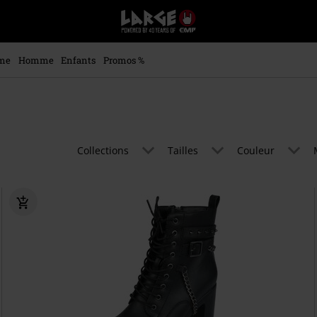
EMP
-
Merchandising
Musique,
me
Homme
Enfants
Promos %
Gaming,
Films
&
Séries
TV
-
Collections
Tailles
Couleur
Modes
alternatives