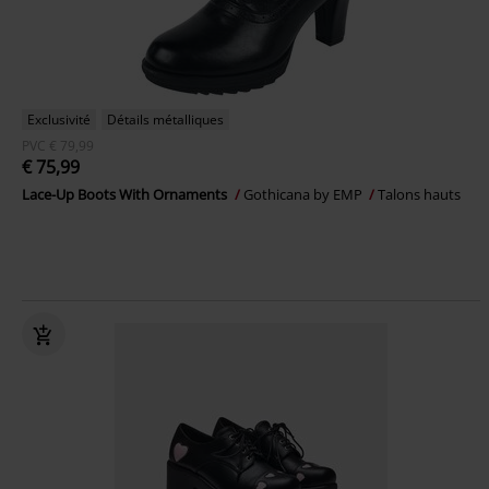
Exclusivité
Détails métalliques
PVC
€ 79,99
€ 75,99
Lace-Up Boots With Ornaments
Gothicana by EMP
Talons hauts