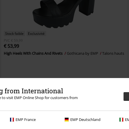
Stock faible
Exclusivité
PVC
€ 59,99
€ 53,99
High Heels With Chains And Rivets
Gothicana by EMP
Talons hauts
 from International
tous les avantages dès cette commande !
re to visit EMP Online Shop for customers from
e port gratuits - Commandez aussi souvent que vous le souhaitez
EMP France
EMP Deutschland
EM
res et des remises exclusives !