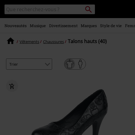
Voir le
Rechercher
Rechercher
contenu
sur
principal
le
catalogue
Nouveautés
Musique
Divertissement
Marques
Style de vie
Fem
Talons hauts (40)
Vêtements
Chaussures