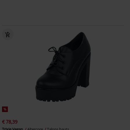
%
€ 78,39
Trixie Vegan
Altercore
Talons hauts