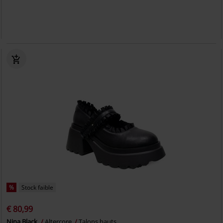
%
Stock faible
€ 80,99
Nina Black
Altercore
Talons hauts