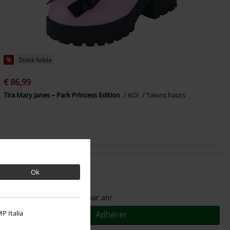
%
Stock faible
€ 86,99
Tira Mary Janes – Park Princess Edition
KOI
Talons hauts
Ok
Pour seulement
€ 9,95
par an!
P Italia
Adhérer