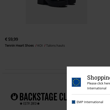
€ 59,99
Tennin Heart Shoes
KOI
Talons hauts
Shopping
Profitez de 
Please click he
International
Frais d
!
EMP International
Des off