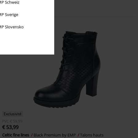
P Schweiz
P Sverige
P Slovensko
Exclusivité
PVC
€ 59,99
€ 53,99
Celtic fine lines
Black Premium by EMP
Talons hauts