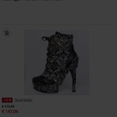
-15 %
Stock faible
€ 172,99
€ 147,04