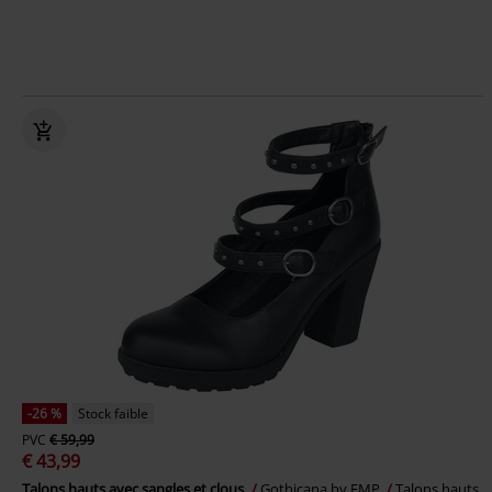
-26 %
Stock faible
PVC
€ 59,99
€ 43,99
Talons hauts avec sangles et clous
Gothicana by EMP
Talons hauts