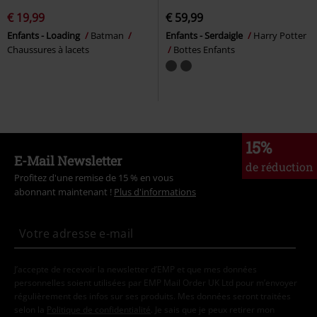
€ 19,99
€ 59,99
Enfants - Loading
Batman
Enfants - Serdaigle
Harry Potter
Chaussures à lacets
Bottes Enfants
15%
E-Mail Newsletter
de réduction
Profitez d'une remise de 15 % en vous
abonnant maintenant !
Plus d'informations
J’accepte de recevoir la newsletter d’EMP et que mes données
personnelles soient utilisées par EMP Mail Order UK Ltd pour m’envoyer
régulièrement des infos sur ses produits. Mes données seront traitées
selon la
Politique de confidentialité
. Je sais que je peux retirer mon