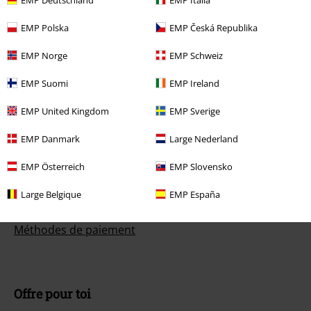
EMP Polska
EMP Česká Republika
EMP Norge
EMP Schweiz
Service Client
EMP Suomi
EMP Ireland
FAQ
EMP United Kingdom
EMP Sverige
Politique de Retour
EMP Danmark
Large Nederland
Retourner un produit
EMP Österreich
EMP Slovensko
Informations sur la taille
Large Belgique
EMP España
Annuler mon Abonnement BSC
Méthodes de paiement
Offre pour toi