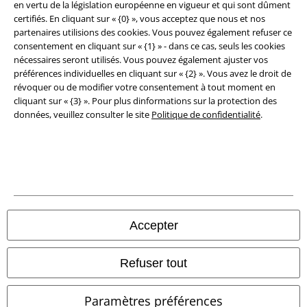
en vertu de la législation européenne en vigueur et qui sont dûment
Déclaration de Conformité
certifiés. En cliquant sur « {0} », vous acceptez que nous et nos
partenaires utilisions des cookies. Vous pouvez également refuser ce
consentement en cliquant sur « {1} » - dans ce cas, seuls les cookies
Informations sur l'accessibilité
nécessaires seront utilisés. Vous pouvez également ajuster vos
préférences individuelles en cliquant sur « {2} ». Vous avez le droit de
Paramètres des Cookies
révoquer ou de modifier votre consentement à tout moment en
cliquant sur « {3} ». Pour plus dinformations sur la protection des
Période de rétractation
données, veuillez consulter le site
Politique de confidentialité
.
Tous nos prix sont T.T.C. Cependant, ils ne comprennent pas
les frais
denvoi.
© 1986-2026 Large Popmerchandising BV
Accepter
Boutiques en ligne EMP
Refuser tout
EMP International
Paramètres préférences
EMP France