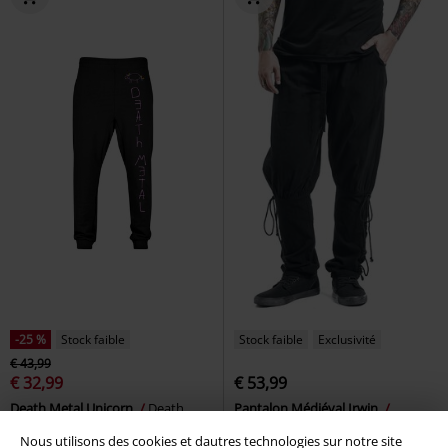
-25 %
Stock faible
Stock faible
Exclusivité
€ 43,99
€ 32,99
€ 53,99
Death Metal Unicorn
Death
Pantalon Médiéval Irwin
Metal Unicorn
Pantalon en toile
Banned
Pantalon
Nous utilisons des cookies et dautres technologies sur notre site