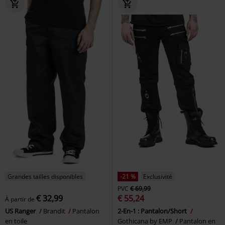
Grandes tailles disponibles
-21 %
Exclusivité
PVC
€ 69,99
€ 32,99
€ 55,24
À partir de
US Ranger
Brandit
Pantalon
2-En-1 : Pantalon/Short
en toile
Gothicana by EMP
Pantalon en