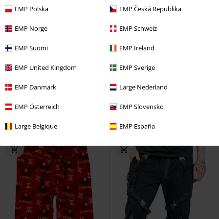
EMP Polska
EMP Česká Republika
EMP Norge
EMP Schweiz
EMP Suomi
EMP Ireland
EMP United Kingdom
EMP Sverige
%
Broderie(s)
Exclusivité
Grandes tailles disponib
EMP Danmark
Large Nederland
€ 45,99
€ 43,99
À partir de
EMP Österreich
EMP Slovensko
Motus Joggers
Pegador
Freizeithose
Slayer
Pantalon
Pantalon en toile
en toile
Large Belgique
EMP España