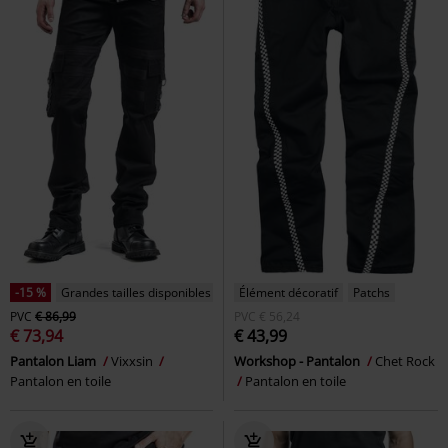
-15 %
Grandes tailles disponibles
Élément décoratif
Patchs
PVC
€ 86,99
PVC
€ 56,24
€ 73,94
€ 43,99
Pantalon Liam
Vixxsin
Workshop - Pantalon
Chet Rock
Pantalon en toile
Pantalon en toile