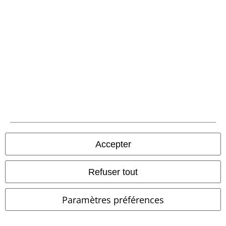
FERRON - Pantalon
Vintage
TYRONE BDU - Pantalon
Vintage
Industries
Pantalon en toile
Industries
Pantalon en toile
Accepter
Refuser tout
Paramètres préférences
Stock faible
Pièces amovibles
%
Stock faible