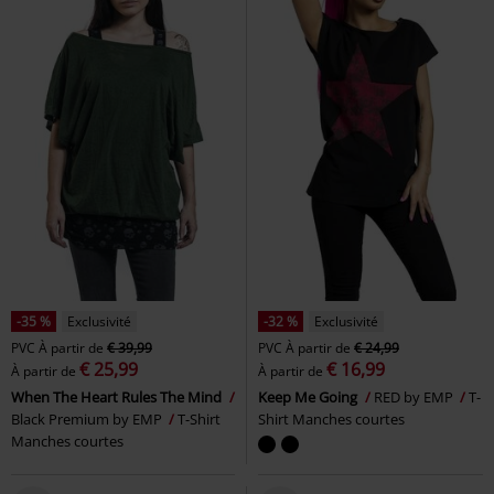
-35 %
Exclusivité
-32 %
Exclusivité
PVC
À partir de
€ 39,99
PVC
À partir de
€ 24,99
€ 25,99
€ 16,99
À partir de
À partir de
When The Heart Rules The Mind
Keep Me Going
RED by EMP
T-
Black Premium by EMP
T-Shirt
Shirt Manches courtes
Manches courtes