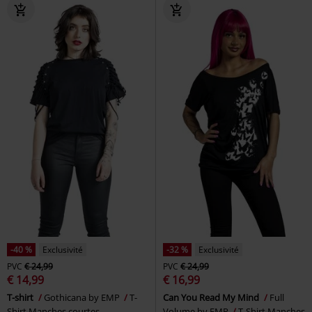
-40 %
Exclusivité
-32 %
Exclusivité
PVC
€ 24,99
PVC
€ 24,99
€ 14,99
€ 16,99
T-shirt
Gothicana by EMP
T-
Can You Read My Mind
Full
Shirt Manches courtes
Volume by EMP
T-Shirt Manches