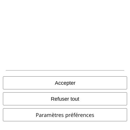
-52 %
Exclusivité
PVC
€ 24,99
Accepter
€ 26,99
€ 11,99
À partir de
Skull
In Flames
T-Shirt
Purple Dream
RED by EMP
T-
Manches courtes
Shirt Manches courtes
Refuser tout
Paramètres préférences