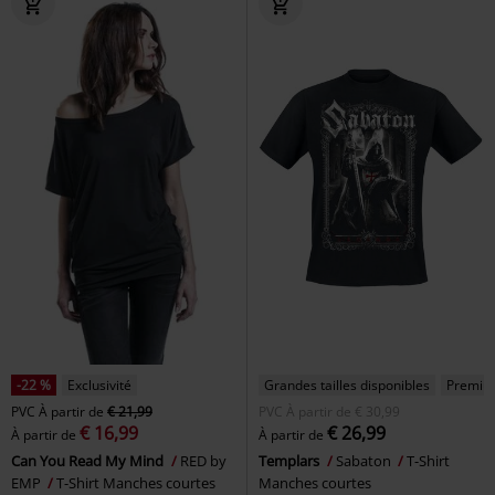
-22 %
Exclusivité
Grandes tailles disponibles
Premiu
PVC
À partir de
€ 21,99
PVC
À partir de
€ 30,99
€ 16,99
€ 26,99
À partir de
À partir de
Can You Read My Mind
RED by
Templars
Sabaton
T-Shirt
EMP
T-Shirt Manches courtes
Manches courtes