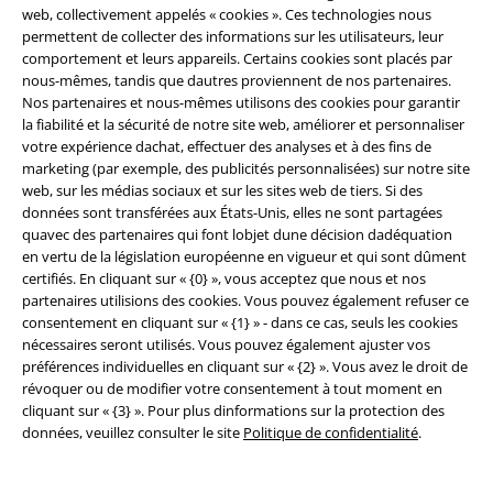
web, collectivement appelés « cookies ». Ces technologies nous
permettent de collecter des informations sur les utilisateurs, leur
comportement et leurs appareils. Certains cookies sont placés par
nous-mêmes, tandis que dautres proviennent de nos partenaires.
Nos partenaires et nous-mêmes utilisons des cookies pour garantir
la fiabilité et la sécurité de notre site web, améliorer et personnaliser
votre expérience dachat, effectuer des analyses et à des fins de
marketing (par exemple, des publicités personnalisées) sur notre site
web, sur les médias sociaux et sur les sites web de tiers. Si des
-33 %
Exclusivité
données sont transférées aux États-Unis, elles ne sont partagées
PVC
€ 29,99
quavec des partenaires qui font lobjet dune décision dadéquation
€ 19,99
€ 19,99
en vertu de la législation européenne en vigueur et qui sont dûment
Celtic fine lines
Black Premium
Raven Wise
Spiral
T-Shirt
certifiés. En cliquant sur « {0} », vous acceptez que nous et nos
by EMP
T-Shirt Manches courtes
Manches courtes
partenaires utilisions des cookies. Vous pouvez également refuser ce
consentement en cliquant sur « {1} » - dans ce cas, seuls les cookies
nécessaires seront utilisés. Vous pouvez également ajuster vos
préférences individuelles en cliquant sur « {2} ». Vous avez le droit de
révoquer ou de modifier votre consentement à tout moment en
cliquant sur « {3} ». Pour plus dinformations sur la protection des
données, veuillez consulter le site
Politique de confidentialité
.