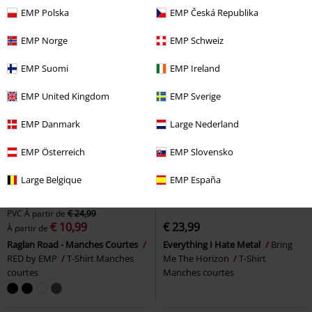
EMP Polska
EMP Česká Republika
EMP Norge
EMP Schweiz
EMP Suomi
EMP Ireland
EMP United Kingdom
EMP Sverige
EMP Danmark
Large Nederland
EMP Österreich
EMP Slovensko
Large Belgique
EMP España
-56 %
Exclusivité
Grandes tailles disponibles
PVC
À partir de
€ 24,99
€ 10,99
€ 23,99
À partir de
Raglan Road - Manches Courtes
Everything I Hate Metal
Bring
RED by EMP
T-Shirt Manches
Me The Horizon
T-Shirt
courtes
Manches courtes