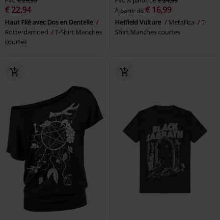
PVC
€ 29,99
PVC
À partir de
€ 24,99
€ 22,94
€ 16,99
À partir de
Haut Filé avec Dos en Dentelle
Hetfield Vulture
Metallica
T-
Rotterdamned
T-Shirt Manches
Shirt Manches courtes
courtes