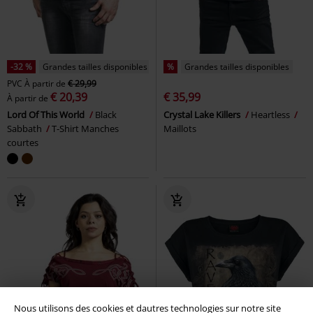
-32 %
Grandes tailles disponibles
%
Grandes tailles disponibles
PVC
À partir de
€ 29,99
€ 20,39
€ 35,99
À partir de
Lord Of This World
Black
Crystal Lake Killers
Heartless
Sabbath
T-Shirt Manches
Maillots
courtes
Nous utilisons des cookies et dautres technologies sur notre site