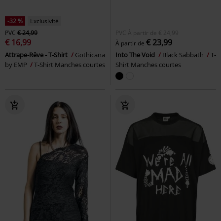
-32 %
Exclusivité
PVC
€ 24,99
PVC
À partir de
€ 24,99
€ 16,99
€ 23,99
À partir de
Attrape-Rêve - T-Shirt
Gothicana
Into The Void
Black Sabbath
T-
by EMP
T-Shirt Manches courtes
Shirt Manches courtes