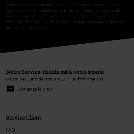
codes promos. La réduction sera appliquée automatiquement après
saisie du code. Non valable sur les livres, les médias, la billetterie, les
produits Rammstein, (Till) Lindemann, Die Ärzte, Die Toten Hosen, Feine
Sahne Fischfilet, Broilers, Böhse Onkelz, les bons d'achat et les produits
dont le prix inclut un don.
Notre Service-clients est à votre écoute
Disponible : Lundi de 10:00 à 18:30.
Plus d'informations
Démarrer le Chat
Service Client
FAQ