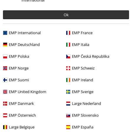
International
pour tous les goûts : des chaussons confortables dans le style de R2-D2
de ""Star Wars"" rendent toujours la chasse aux droïdes que tu cherches
Ok
particulièrement agréable. Et comme les vraies super-héroïnes ne
devraient jamais avoir les pieds froids, les adeptes de l'univers ""DC
Comics"" peuvent se glisser dans les pantoufles pour femmes
EMP International
EMP France
littéralement merveilleusement chaudes du look Wonder Woman.
EMP Deutschland
EMP Italia
Qui dit que tu dois être mal à l'aise si tu veux imiter Diana Prince ? Dans
la
boutique en ligneEMP
, tu es sûre de trouver les chaussons adaptés à
EMP Polska
EMP Česká Republika
tes goûts. Tu peux donc montrer à tes invités pour quelle franchise ton
cœur bat, même lorsque tu es confortablement allongé à la maison - et
EMP Norge
EMP Schweiz
ils seront aussi doux et chauds.
EMP Suomi
EMP Ireland
Marche sur l'air
EMP United Kingdom
EMP Sverige
Des tongs au design simple aux kicks épais et souples en passant par
des modèles rappelant les Chucks chics : dans la boutique en ligne EMP,
EMP Danmark
Large Nederland
les femmes stylées trouveront des tongs conçues exactement pour leur
style. Si tu es d'accord avec Loriot et que tu penses que ""la vie sans
EMP Österreich
EMP Slovensko
carlin est possible mais sans intérêt"", tu peux maintenant mettre tes
amis à quatre pattes câlins à tes pieds - assure-toi simplement que les
Large Belgique
EMP España
vrais chiens ne sont pas jaloux!