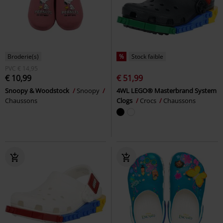
Broderie(s)
%
Stock faible
PVC
€ 14,95
€ 10,99
€ 51,99
Snoopy & Woodstock
Snoopy
4WL LEGO® Masterbrand System
Chaussons
Clogs
Crocs
Chaussons