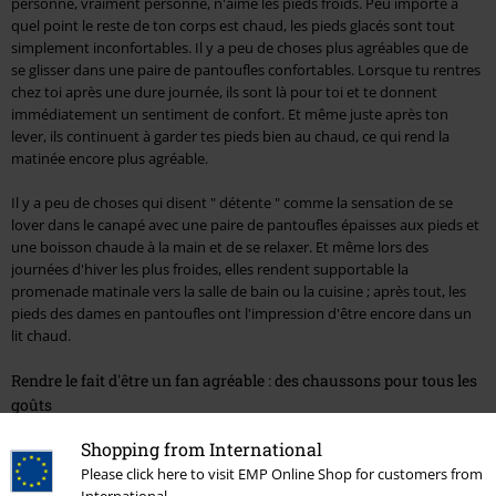
personne, vraiment personne, n'aime les pieds froids. Peu importe à
quel point le reste de ton corps est chaud, les pieds glacés sont tout
simplement inconfortables. Il y a peu de choses plus agréables que de
se glisser dans une paire de pantoufles confortables. Lorsque tu rentres
chez toi après une dure journée, ils sont là pour toi et te donnent
immédiatement un sentiment de confort. Et même juste après ton
lever, ils continuent à garder tes pieds bien au chaud, ce qui rend la
matinée encore plus agréable.
Il y a peu de choses qui disent " détente " comme la sensation de se
lover dans le canapé avec une paire de pantoufles épaisses aux pieds et
une boisson chaude à la main et de se relaxer. Et même lors des
journées d'hiver les plus froides, elles rendent supportable la
promenade matinale vers la salle de bain ou la cuisine ; après tout, les
pieds des dames en pantoufles ont l'impression d'être encore dans un
lit chaud.
Rendre le fait d'être un fan agréable : des chaussons pour tous les
goûts
Shopping from International
Les pantoufles ne sont pas seulement confortables mais aussi
pratiques. Non, les bons modèles permettent aussi aux dames de
Please click here to visit EMP Online Shop for customers from
montrer leur fandom directement à travers leurs chaussons. Il y en a