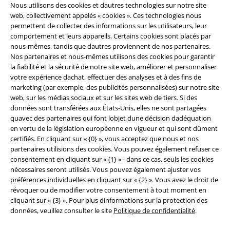
Nous utilisons des cookies et dautres technologies sur notre site
web, collectivement appelés « cookies ». Ces technologies nous
permettent de collecter des informations sur les utilisateurs, leur
comportement et leurs appareils. Certains cookies sont placés par
nous-mêmes, tandis que dautres proviennent de nos partenaires.
Légal
Nos partenaires et nous-mêmes utilisons des cookies pour garantir
la fiabilité et la sécurité de notre site web, améliorer et personnaliser
Conditions générales
votre expérience dachat, effectuer des analyses et à des fins de
marketing (par exemple, des publicités personnalisées) sur notre site
web, sur les médias sociaux et sur les sites web de tiers. Si des
Éditeur
données sont transférées aux États-Unis, elles ne sont partagées
quavec des partenaires qui font lobjet dune décision dadéquation
Clauses de confidentialité
en vertu de la législation européenne en vigueur et qui sont dûment
certifiés. En cliquant sur « {0} », vous acceptez que nous et nos
Élimination des déchets et protection de l'environnement
partenaires utilisions des cookies. Vous pouvez également refuser ce
consentement en cliquant sur « {1} » - dans ce cas, seuls les cookies
Déclaration de Conformité
nécessaires seront utilisés. Vous pouvez également ajuster vos
préférences individuelles en cliquant sur « {2} ». Vous avez le droit de
révoquer ou de modifier votre consentement à tout moment en
Informations sur l'accessibilité
cliquant sur « {3} ». Pour plus dinformations sur la protection des
données, veuillez consulter le site
Politique de confidentialité
.
Paramètres des Cookies