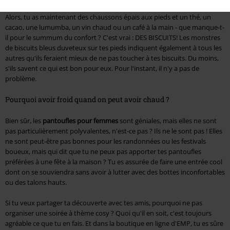
Alors, tu as maintenant des chaussons épais aux pieds et un thé, un
cacao, une lumumba, un vin chaud ou un café à la main - que manque-t-
il pour le summum du confort ? C'est vrai : DES BISCUITS! Les monstres
de biscuits bleus duveteux sur tes pieds indiquent également à tous les
autres qu'ils feraient mieux de ne pas toucher à tes biscuits. Du moins,
s'ils savent ce qui est bon pour eux. Pour l'instant, il n'y a pas de
problème.
Pourquoi avoir froid quand on peut avoir chaud ?
Bien sûr, les
pantoufles pour femmes
sont géniales, mais elles ne sont
pas particulièrement polyvalentes, n'est-ce pas ? Ils ne le sont pas ! Elles
ne sont peut-être pas bonnes pour les randonnées ou les festivals
boueux, mais qui dit que tu ne peux pas apporter tes pantoufles
préférées à une fête à la maison ? Tu es assurée de faire une entrée cool
dont on se souviendra sans avoir à lutter avec des bottes inconfortables
ou des talons hauts.
Si tu veux partager ta découverte avec tes amis, pourquoi ne pas
organiser une soirée à thème cosy ? Quoi qu'il en soit, c'est toujours
agréable ce que tu en fais. Et dans la boutique en ligne d'EMP, tu es sûre