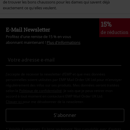
de trouver les bons chaussons pour les dames qui savent déjà
exactement ce qu'elles veulent.
15%
E-Mail Newsletter
de réduction
Profitez d'une remise de 15 % en vous
abonnant maintenant !
Plus d'informations
J’accepte de recevoir la newsletter d’EMP et que mes données
personnelles soient utilisées par EMP Mail Order UK Ltd pour m’envoyer
régulièrement des infos sur ses produits. Mes données seront traitées
selon la
Politique de confidentialité
. Je sais que je peux retirer mon
accord à tout moment en contactant EMP Mail Order UK Ltd.
Cliquer ici
pour me désabonner de la newsletter.
S'abonner
* Valable 4 semaines. En ligne seulement. Non cumulable avec d'autres