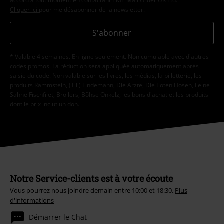
accord à tout moment en contactant EMP Mail Order UK Ltd.
Cliquer ici
pour me désabonner de la newsletter.
S'abonner
* Valable 4 semaines. En ligne seulement. Non cumulable avec d'autres
codes promos. La réduction sera appliquée automatiquement après
saisie du code. Non valable sur les livres, les médias, la billetterie, les
produits Rammstein, (Till) Lindemann, Die Ärzte, Die Toten Hosen, Feine
Sahne Fischfilet, Broilers, Böhse Onkelz, les bons d'achat et les produits
dont le prix inclut un don.
Notre Service-clients est à votre écoute
Vous pourrez nous joindre demain entre 10:00 et 18:30.
Plus
d'informations
Démarrer le Chat