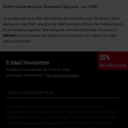
Bottes motardes pour femmes à bas prix - sur EMP
Tu as déjà pensé à offrir des bottes de motardes pour femmes ? Alors
découvre chez EMP une grande sélection de bottines, de chelsea boots
et de bottes au genou. Des marques comme Gothicana, Dockers ou
Refresh
te fournissent des styles frais et mettent en valeur ton côté
anticonformiste!
15%
E-Mail Newsletter
de réduction
Profitez d'une remise de 15 % en vous
abonnant maintenant !
Plus d'informations
J’accepte de recevoir la newsletter d’EMP et que mes données
personnelles soient utilisées par EMP Mail Order UK Ltd pour m’envoyer
régulièrement des infos sur ses produits. Mes données seront traitées
selon la
Politique de confidentialité
. Je sais que je peux retirer mon