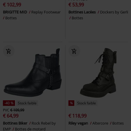
€ 102,99
€ 53,99
BRIGITTE MID
Replay Footwear
Bottines Lacées
Dockers by Gerli
Bottes
Bottes
-40 %
Stock faible
%
Stock faible
PVC
€ 109,99
€ 64,99
€ 118,99
Bottines Biker
Rock Rebel by
Riley vegan
Altercore
Bottes
EMP
Bottes de motard