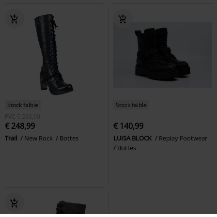
Stock faible
Stock faible
PVC
€ 266,90
€ 248,99
€ 140,99
Trail
New Rock
Bottes
LUISA BLOCK
Replay Footwear
Bottes