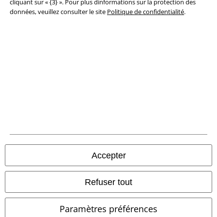
cliquant sur « {3} ». Pour plus dinformations sur la protection des
Déclaration de Conformité
données, veuillez consulter le site
Politique de confidentialité
.
Informations sur l'accessibilité
Paramètres des Cookies
Période de rétractation
Tous nos prix sont T.T.C. Cependant, ils ne comprennent pas
les frais
denvoi.
© 1986-2026 Large Popmerchandising BV
Accepter
Boutiques en ligne EMP
Refuser tout
EMP International
Paramètres préférences
EMP France