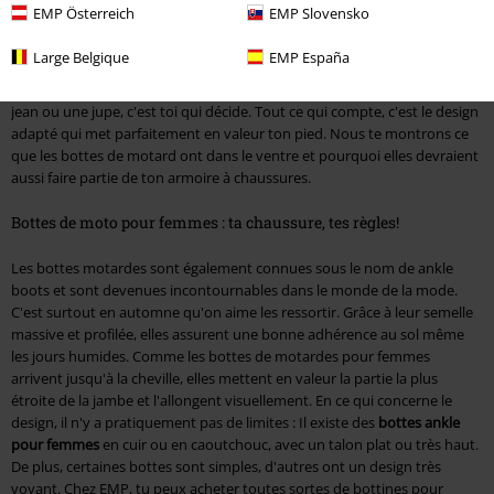
Ils sont cool, décontractés et complètent toutes les tenues. Il s'agit des
EMP Österreich
EMP Slovensko
bottes motardes pour femmes. A l'origine, ces bottes proviennent de la
scène biker et sont associées aux machines tonitruantes et aux durs à
Large Belgique
EMP España
cuire. Si tu en as envie, tu devrais commander une paire de bottes de
moto pour femmes. Que tu les portes avec un pantalon de biker, un
jean ou une jupe, c'est toi qui décide. Tout ce qui compte, c'est le design
adapté qui met parfaitement en valeur ton pied. Nous te montrons ce
que les bottes de motard ont dans le ventre et pourquoi elles devraient
aussi faire partie de ton armoire à chaussures.
Bottes de moto pour femmes : ta chaussure, tes règles!
Les bottes motardes sont également connues sous le nom de ankle
boots et sont devenues incontournables dans le monde de la mode.
C'est surtout en automne qu'on aime les ressortir. Grâce à leur semelle
massive et profilée, elles assurent une bonne adhérence au sol même
les jours humides. Comme les bottes de motardes pour femmes
arrivent jusqu'à la cheville, elles mettent en valeur la partie la plus
étroite de la jambe et l'allongent visuellement. En ce qui concerne le
design, il n'y a pratiquement pas de limites : Il existe des
bottes ankle
pour femmes
en cuir ou en caoutchouc, avec un talon plat ou très haut.
De plus, certaines bottes sont simples, d'autres ont un design très
voyant. Chez EMP, tu peux acheter toutes sortes de bottines pour