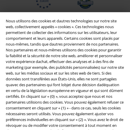
Nous utilisons des cookies et dautres technologies sur notre site
web, collectivement appelés « cookies ». Ces technologies nous
permettent de collecter des informations sur les utilisateurs, leur
comportement et leurs appareils. Certains cookies sont placés par
nous-mêmes, tandis que dautres proviennent de nos partenaires.
Nos partenaires et nous-mêmes utilisons des cookies pour garantir
la fiabilité et la sécurité de notre site web, améliorer et personnaliser
votre expérience dachat, effectuer des analyses et à des fins de
marketing (par exemple, des publicités personnalisées) sur notre site
Légal
web, sur les médias sociaux et sur les sites web de tiers. Si des
données sont transférées aux États-Unis, elles ne sont partagées
Conditions générales
quavec des partenaires qui font lobjet dune décision dadéquation
en vertu de la législation européenne en vigueur et qui sont dûment
Éditeur
certifiés. En cliquant sur « {0} », vous acceptez que nous et nos
partenaires utilisions des cookies. Vous pouvez également refuser ce
consentement en cliquant sur « {1} » - dans ce cas, seuls les cookies
Clauses de confidentialité
nécessaires seront utilisés. Vous pouvez également ajuster vos
préférences individuelles en cliquant sur « {2} ». Vous avez le droit de
Élimination des déchets et protection de l'environnement
révoquer ou de modifier votre consentement à tout moment en