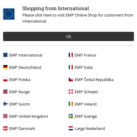
Shopping from International
Please click here to visit EMP Online Shop for customers from
International
Ok
Stock faible
PVC
€ 79,95
EMP International
EMP France
€ 75,99
Bottines Lacées
Dockers by
EMP Deutschland
EMP Italia
Gerli
Bottes
EMP Polska
EMP Česká Republika
EMP Norge
EMP Schweiz
EMP Suomi
EMP Ireland
Bottes motardes femme
EMP United Kingdom
EMP Sverige
Commander des bottes de motard pour femme
EMP Danmark
Large Nederland