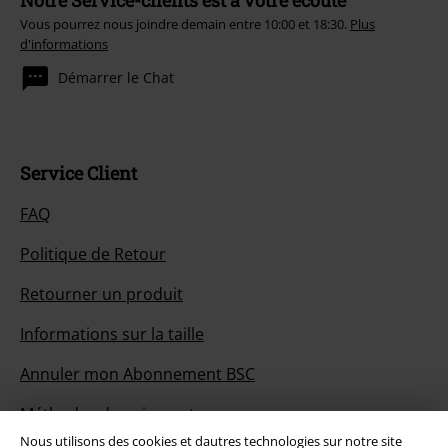
Notre Service-clients est à votre écoute
Vous pourrez nous joindre demain entre 10:00 et 18:30.
Plus
d'informations
Démarrer le Chat
Service Client
FAQ
Politique de Retour
Retourner un produit
Informations sur la taille
Annuler mon Abonnement BSC
Méthodes de paiement
Nous utilisons des cookies et dautres technologies sur notre site