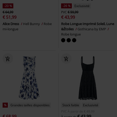
-20 %
-26 %
Exclusivité
€ 64,99
PVC
€ 59,99
€ 51,99
€ 43,99
Alice Dress
Hell Bunny
Robe
Robe Longue Imprimé Soleil, Lune
mi-longue
&Étoiles
Gothicana by EMP
Robe longue
%
Grandes tailles disponibles
Stock faible
Exclusivité
PVC
À partir de
€ 49,99
€ 68,99
€ 43,99
À partir de