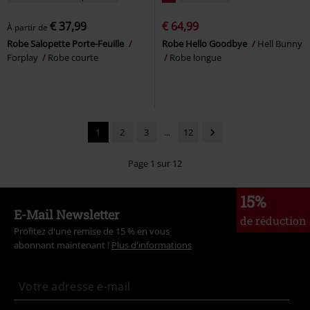
€ 37,99
€ 64,99
À partir de
Robe Salopette Porte-Feuille
Robe Hello Goodbye
Hell Bunny
Forplay
Robe courte
Robe longue
1
2
3
...
12
Page 1 sur 12
15%
E-Mail Newsletter
de réduction
Profitez d'une remise de 15 % en vous
abonnant maintenant !
Plus d'informations