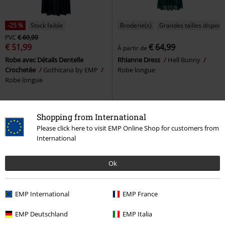
-25 %
Stock faible
Broderie(s)
Grandes tailles disponi
PVC
€ 69,99
€ 51,99
€ 64,99
À partir de
Robe avec Détails Dentelle
Rhianne Dress
Hell Bunny
Crochetée
Gothicana by EMP
Robe longue
Robe longue
Shopping from International
Please click here to visit EMP Online Shop for customers from
International
Ok
EMP International
EMP France
EMP Deutschland
EMP Italia
Stock faible
Exclusivité
%