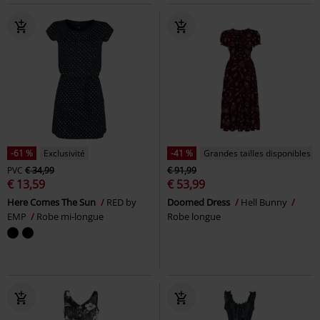
-61 %
Exclusivité
-41 %
Grandes tailles disponibles
PVC
€ 34,99
€ 91,99
€ 13,59
€ 53,99
Here Comes The Sun
RED by
Doomed Dress
Hell Bunny
EMP
Robe mi-longue
Robe longue