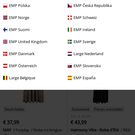
PVC
€ 49,99
EMP Polska
EMP Česká Republika
€ 43,99
€ 45,89
Robe Nouée À L'Avant Rock Rebel
Robe Noire
Heartless
Robe
EMP Norge
EMP Schweiz
À Carreaux
Rock Rebel by EMP
courte
Robe courte
EMP Suomi
EMP Ireland
EMP United Kingdom
EMP Sverige
EMP Danmark
Large Nederland
EMP Österreich
EMP Slovensko
Large Belgique
EMP España
Stock faible
Exclusivité
Pièces amovibles
PVC
€ 49,99
€ 37,99
€ 43,99
MAY
Forplay
Robe mi-longue
Harmony Vibe - Robe d'Été
RED