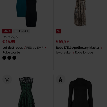
-46 %
Exclusivité
%
PVC
€ 29,99
€ 15,99
€ 59,99
Lot de 2 robes
RED by EMP
Robe D'Été Apothecary Master
Robe courte
Jawbreaker
Robe longue