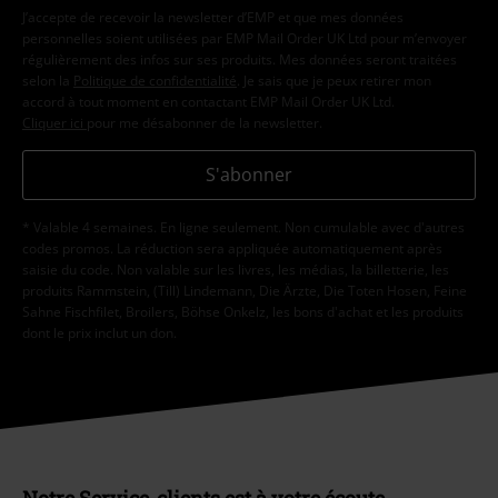
J’accepte de recevoir la newsletter d’EMP et que mes données
personnelles soient utilisées par EMP Mail Order UK Ltd pour m’envoyer
régulièrement des infos sur ses produits. Mes données seront traitées
selon la
Politique de confidentialité
. Je sais que je peux retirer mon
accord à tout moment en contactant EMP Mail Order UK Ltd.
Cliquer ici
pour me désabonner de la newsletter.
S'abonner
* Valable 4 semaines. En ligne seulement. Non cumulable avec d'autres
codes promos. La réduction sera appliquée automatiquement après
saisie du code. Non valable sur les livres, les médias, la billetterie, les
produits Rammstein, (Till) Lindemann, Die Ärzte, Die Toten Hosen, Feine
Sahne Fischfilet, Broilers, Böhse Onkelz, les bons d'achat et les produits
dont le prix inclut un don.