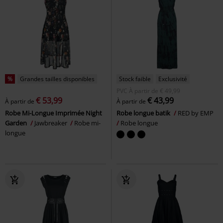
%
Grandes tailles disponibles
Stock faible
Exclusivité
PVC
À partir de
€ 49,99
€ 53,99
€ 43,99
À partir de
À partir de
Robe Mi-Longue Imprimée Night
Robe longue batik
RED by EMP
Garden
Jawbreaker
Robe mi-
Robe longue
longue