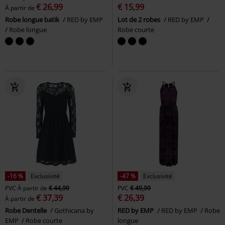
€ 26,99
€ 15,99
À partir de
Robe longue batik
RED by EMP
Lot de 2 robes
RED by EMP
Robe longue
Robe courte
-16 %
Exclusivité
-47 %
Exclusivité
PVC
À partir de
€ 44,99
PVC
€ 49,99
€ 37,39
€ 26,39
À partir de
Robe Dentelle
Gothicana by
RED by EMP
RED by EMP
Robe
EMP
Robe courte
longue