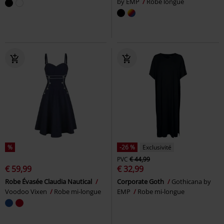
by EMP
Robe longue
%
-26 %
Exclusivité
PVC
€ 44,99
€ 59,99
€ 32,99
Robe Évasée Claudia Nautical
Corporate Goth
Gothicana by
Voodoo Vixen
Robe mi-longue
EMP
Robe mi-longue