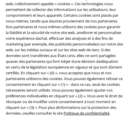
web, collectivement appelés « cookies ». Ces technologies nous
permettent de collecter des informations sur les utilisateurs, leur
comportement et leurs appareils. Certains cookies sont placés par
Offre pour toi
nous-mêmes, tandis que dautres proviennent de nos partenaires.
Nos partenaires et nous-mêmes utilisons des cookies pour garantir
Concours
la fiabilité et la sécurité de notre site web, améliorer et personnaliser
votre expérience dachat, effectuer des analyses et à des fins de
Bons d'achat Large
marketing (par exemple, des publicités personnalisées) sur notre site
web, sur les médias sociaux et sur les sites web de tiers. Si des
EMP Backstage Club
données sont transférées aux États-Unis, elles ne sont partagées
quavec des partenaires qui font lobjet dune décision dadéquation
en vertu de la législation européenne en vigueur et qui sont dûment
certifiés. En cliquant sur « {0} », vous acceptez que nous et nos
À propos d'EMP
partenaires utilisions des cookies. Vous pouvez également refuser ce
consentement en cliquant sur « {1} » - dans ce cas, seuls les cookies
Réseau d'Affiliation
nécessaires seront utilisés. Vous pouvez également ajuster vos
préférences individuelles en cliquant sur « {2} ». Vous avez le droit de
Durabilité
révoquer ou de modifier votre consentement à tout moment en
cliquant sur « {3} ». Pour plus dinformations sur la protection des
données, veuillez consulter le site
Politique de confidentialité
.