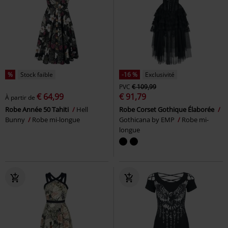
%
Stock faible
-16 %
Exclusivité
PVC
€ 109,99
€ 64,99
€ 91,79
À partir de
Robe Année 50 Tahiti
Hell
Robe Corset Gothique Élaborée
Bunny
Robe mi-longue
Gothicana by EMP
Robe mi-
longue