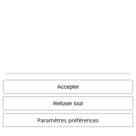
Exclusivité
Nouveau
-26 %
Exclusivité
PVC
€ 69,99
PVC
À partir de
€ 59,99
€ 64,99
€ 43,99
À partir de
Episode of Emerald
Black
Robe longue avec Soleil, Lune &
Premium by EMP
Bottes
Étoiles
Gothicana by EMP
Robe longue
Accepter
Refuser tout
Paramètres préférences