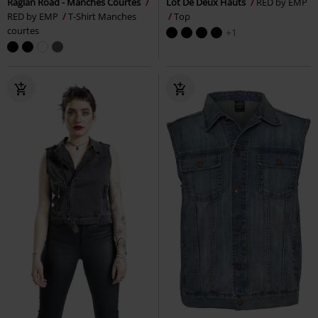
Raglan Road - Manches Courtes
Lot De Deux Hauts
RED by EMP
RED by EMP
T-Shirt Manches
Top
courtes
+1