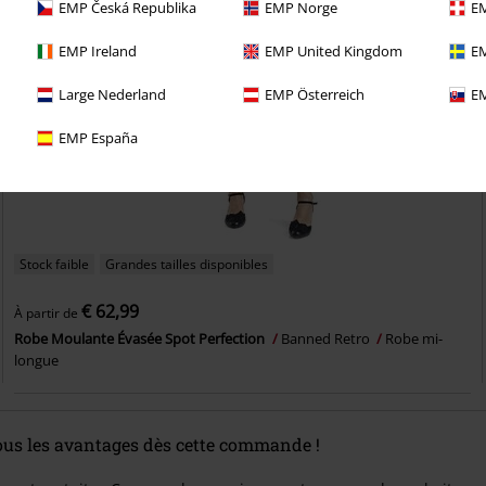
EMP Česká Republika
EMP Norge
EM
EMP Ireland
EMP United Kingdom
EM
Large Nederland
EMP Österreich
EM
EMP España
Stock faible
Grandes tailles disponibles
€ 62,99
À partir de
Robe Moulante Évasée Spot Perfection
Banned Retro
Robe mi-
longue
tous les avantages dès cette commande !