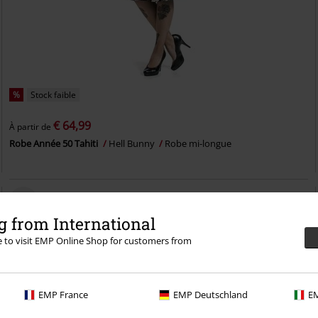
%
Stock faible
€ 64,99
À partir de
Robe Année 50 Tahiti
Hell Bunny
Robe mi-longue
 from International
re to visit EMP Online Shop for customers from
EMP France
EMP Deutschland
EM