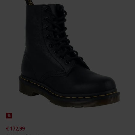
%
€ 172,99