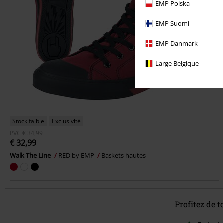
EMP Polska
EMP Suomi
EMP Danmark
Large Belgique
Stock faible
Exclusivité
PVC
€ 34,99
€ 32,99
Walk The Line
RED by EMP
Baskets hautes
Profitez de 