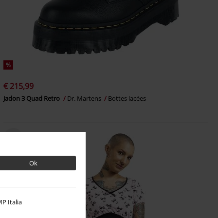
%
€ 215,99
Jadon 3 Quad Retro
Dr. Martens
Bottes lacées
Ok
P Italia