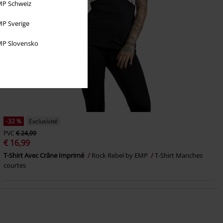
P Schweiz
P Sverige
P Slovensko
-32 %
Exclusivité
PVC
€ 24,99
€ 16,99
T-Shirt Avec Crâne Imprimé
Rock Rebel by EMP
T-Shirt Manches
courtes