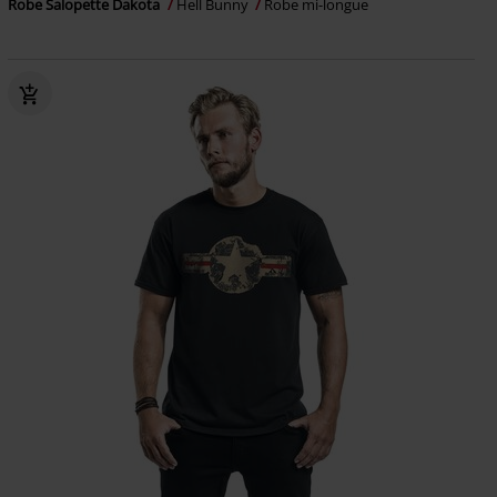
Robe Salopette Dakota
Hell Bunny
Robe mi-longue