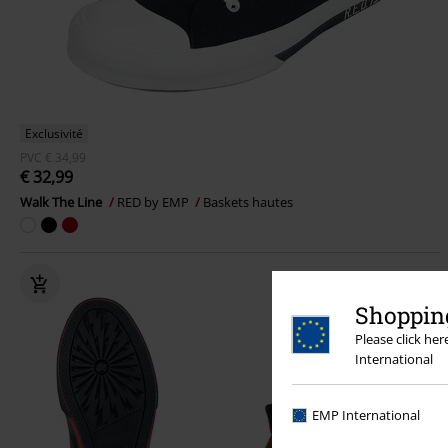
Exclusivité
PVC
€ 34,99
€ 32,99
Walk The Line
RED by EMP
Baskets hautes
Shopping
Please click he
International
EMP International