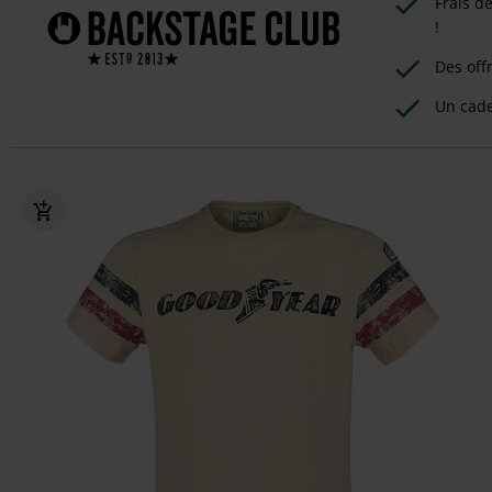
Frais d
!
Des off
Un cad