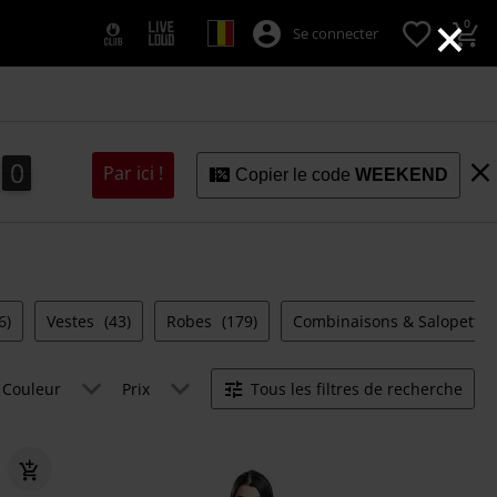
×
0
Se connecter
9
8
0
Par ici !
8
9
Copier le code
WEEKEND
6)
Vestes
(43)
Robes
(179)
Combinaisons & Salopette
Couleur
Prix
Tous les filtres de recherche