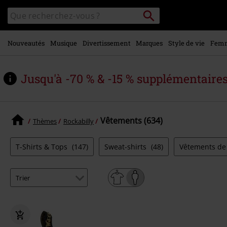
Voir le
Rechercher
Rechercher
contenu
sur
principal
le
catalogue
Nouveautés
Musique
Divertissement
Marques
Style de vie
Fem
Jusqu'à -70 % & -15 % supplémentaire
Vêtements (634)
Thèmes
Rockabilly
T-Shirts & Tops
(147)
Sweat-shirts
(48)
Vêtements de