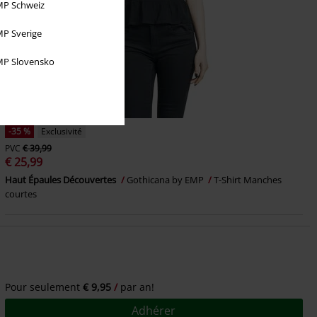
P Schweiz
P Sverige
P Slovensko
-35 %
Exclusivité
PVC
€ 39,99
€ 25,99
Haut Épaules Découvertes
Gothicana by EMP
T-Shirt Manches
courtes
Pour seulement
€ 9,95
par an!
Adhérer