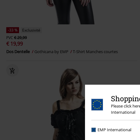
-33 %
Exclusivité
PVC
€ 29,99
€ 19,99
Dos Dentelle
Gothicana by EMP
T-Shirt Manches courtes
Shopping
Please click he
International
EMP International