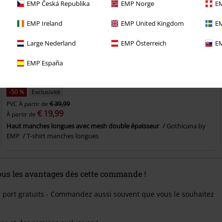
EMP Česká Republika
EMP Norge
EM
EMP Ireland
EMP United Kingdom
EM
Large Nederland
EMP Österreich
EM
EMP España
-50 %
Exclusivité
PVC
À partir de
€ 39,99
€ 19,99
À partir de
Haut manches longues avec mesh double épaisseur
Gothicana by
EMP
T-shirt manches longues
tous les avantages dès cette commande !
e port gratuits - Commandez aussi souvent que vous le souhaitez