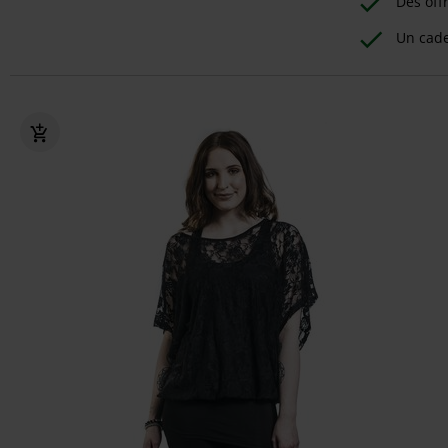
Des off
Un cad