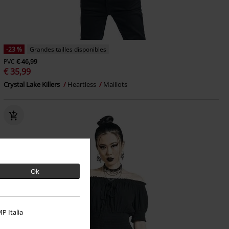
-23 %
Grandes tailles disponibles
PVC
€ 46,99
€ 35,99
Crystal Lake Killers
Heartless
Maillots
Ok
P Italia