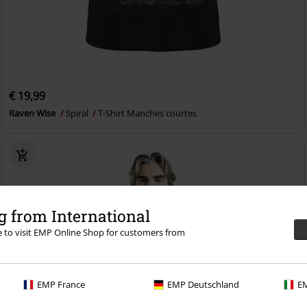
€ 19,99
Raven Wise
Spiral
T-Shirt Manches courtes
 from International
re to visit EMP Online Shop for customers from
EMP France
EMP Deutschland
EM