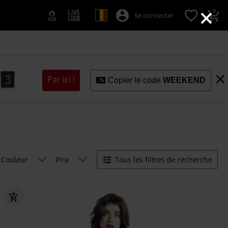
×
0
Se connecter
2
1
1
3
2
Par ici !
Copier le code
WEEKEND
Couleur
Prix
Tous les filtres de recherche