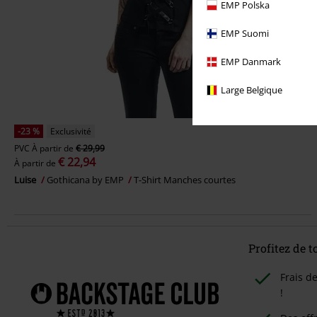
EMP Polska
EMP Suomi
EMP Danmark
Large Belgique
-23 %
Exclusivité
PVC
À partir de
€ 29,99
€ 22,94
À partir de
Luise
Gothicana by EMP
T-Shirt Manches courtes
Profitez de 
Frais d
!