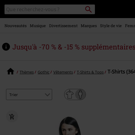
Voir le
Rechercher
Rechercher
contenu
sur
principal
le
catalogue
Nouveautés
Musique
Divertissement
Marques
Style de vie
Fem
Jusqu'à -70 % & -15 % supplémentaire
T-Shirts (36
Thèmes
Gothic
Vêtements
T-Shirts & Tops