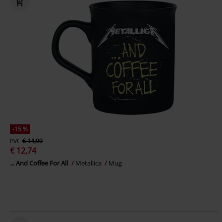
-15 %
PVC
€ 14,99
€ 12,74
... And Coffee For All
Metallica
Mug