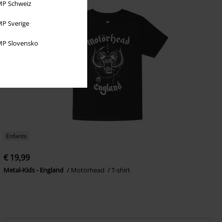
P Schweiz
P Sverige
P Slovensko
Enfants
€ 19,99
Metal-Kids - England
Motörhead
T-shirt