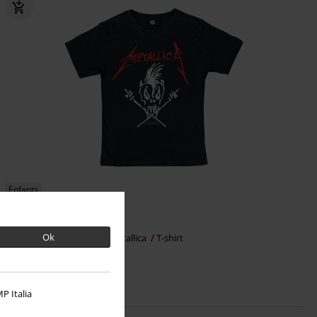
Enfants
€ 19,99
Ok
Metal-Kids - Scary Guy
Metallica
T-shirt
P Italia