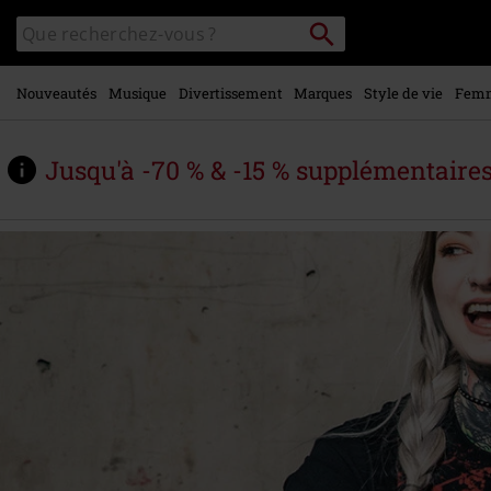
Voir le
Rechercher
Rechercher
contenu
sur
principal
le
catalogue
Nouveautés
Musique
Divertissement
Marques
Style de vie
Fem
Jusqu'à -70 % & -15 % supplémentaire