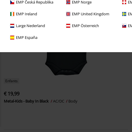
EMP Česká Republika
EMP Norge
EM
EMP Ireland
EMP United Kingdom
EM
Large Nederland
EMP Österreich
EM
EMP España
Enfants
€ 19,99
Metal-Kids - Baby In Black
AC/DC
Body