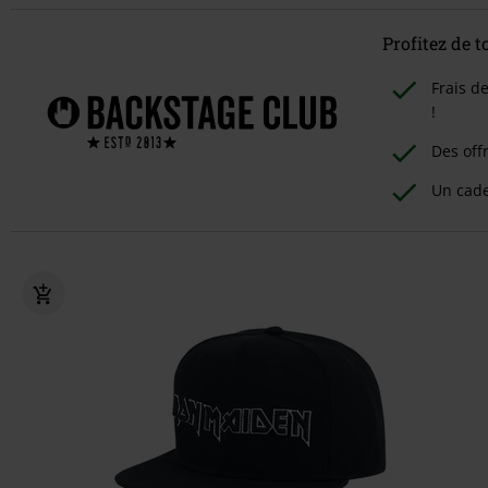
Profitez de 
Frais d
!
Des off
Un cad