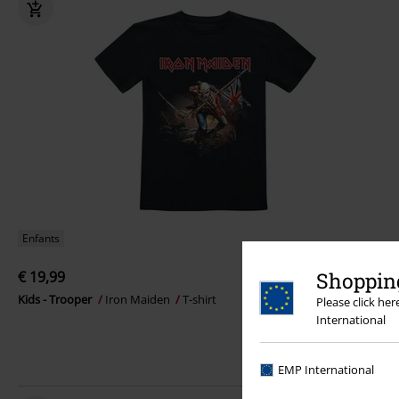
Enfants
€ 19,99
Shopping
Kids - Trooper
Iron Maiden
T-shirt
Please click he
International
EMP International