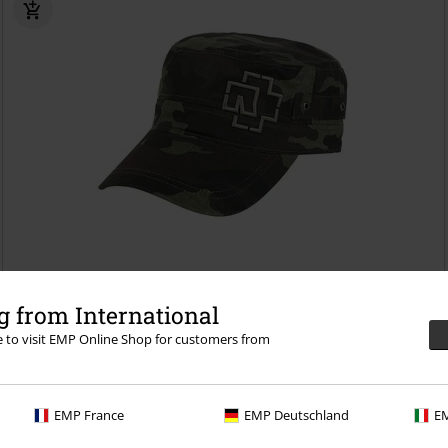
€ 19,99
 from International
Outline Logo
Rammstein
Casquette
re to visit EMP Online Shop for customers from
EMP France
EMP Deutschland
EM