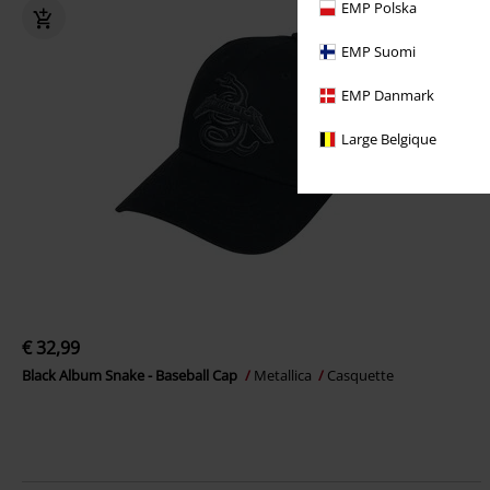
EMP Polska
EMP Suomi
EMP Danmark
Large Belgique
€ 32,99
Black Album Snake - Baseball Cap
Metallica
Casquette