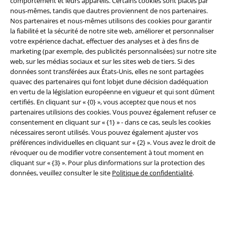
comportement et leurs appareils. Certains cookies sont placés par
nous-mêmes, tandis que dautres proviennent de nos partenaires.
Nos partenaires et nous-mêmes utilisons des cookies pour garantir
Légal
la fiabilité et la sécurité de notre site web, améliorer et personnaliser
votre expérience dachat, effectuer des analyses et à des fins de
Conditions générales
marketing (par exemple, des publicités personnalisées) sur notre site
web, sur les médias sociaux et sur les sites web de tiers. Si des
Éditeur
données sont transférées aux États-Unis, elles ne sont partagées
quavec des partenaires qui font lobjet dune décision dadéquation
en vertu de la législation européenne en vigueur et qui sont dûment
Clauses de confidentialité
certifiés. En cliquant sur « {0} », vous acceptez que nous et nos
partenaires utilisions des cookies. Vous pouvez également refuser ce
Élimination des déchets et protection de l'environnement
consentement en cliquant sur « {1} » - dans ce cas, seuls les cookies
nécessaires seront utilisés. Vous pouvez également ajuster vos
Déclaration de Conformité
préférences individuelles en cliquant sur « {2} ». Vous avez le droit de
révoquer ou de modifier votre consentement à tout moment en
Informations sur l'accessibilité
cliquant sur « {3} ». Pour plus dinformations sur la protection des
données, veuillez consulter le site
Politique de confidentialité
.
Paramètres des Cookies
Période de rétractation