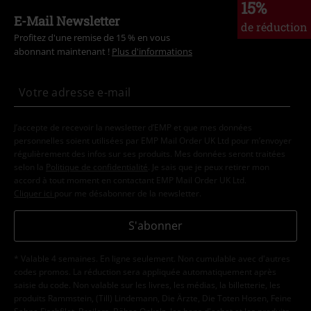
15%
E-Mail Newsletter
de réduction
Profitez d'une remise de 15 % en vous
abonnant maintenant !
Plus d'informations
J’accepte de recevoir la newsletter d’EMP et que mes données
personnelles soient utilisées par EMP Mail Order UK Ltd pour m’envoyer
régulièrement des infos sur ses produits. Mes données seront traitées
selon la
Politique de confidentialité
. Je sais que je peux retirer mon
accord à tout moment en contactant EMP Mail Order UK Ltd.
Cliquer ici
pour me désabonner de la newsletter.
S'abonner
* Valable 4 semaines. En ligne seulement. Non cumulable avec d'autres
codes promos. La réduction sera appliquée automatiquement après
saisie du code. Non valable sur les livres, les médias, la billetterie, les
produits Rammstein, (Till) Lindemann, Die Ärzte, Die Toten Hosen, Feine