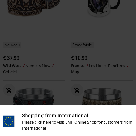
Nouveau
Stock faible
€ 37,99
€ 10,99
Wild West
Nemesis Now
Frames
Les Noces Funèbres
Gobelet
Mug
Shopping from International
Please click here to visit EMP Online Shop for customers from
International