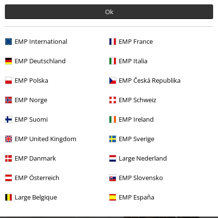
Ok
EMP International
EMP France
EMP Deutschland
EMP Italia
EMP Polska
EMP Česká Republika
EMP Norge
EMP Schweiz
€ 30,99
€ 19,99
EMP Suomi
EMP Ireland
Coupe Dragon Coil
Nemesis
Bitter Taste
Nemesis Now
Now
Calice
Calice
EMP United Kingdom
EMP Sverige
EMP Danmark
Large Nederland
EMP Österreich
EMP Slovensko
Large Belgique
EMP España