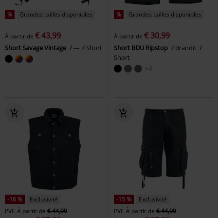
%
Grandes tailles disponibles
%
Grandes tailles disponibles
€ 43,99
€ 30,99
À partir de
À partir de
Short Savage Vintage
---
Short
Short BDU Ripstop
Brandit
Short
+4
-16 %
Exclusivité
-15 %
Exclusivité
PVC
À partir de
€ 44,99
PVC
À partir de
€ 44,99