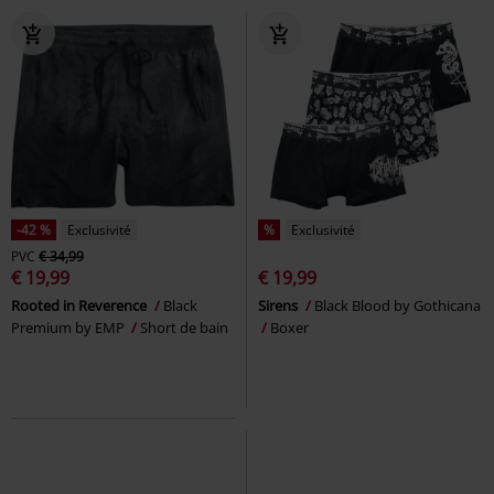
-42 %
Exclusivité
%
Exclusivité
PVC
€ 34,99
€ 19,99
€ 19,99
Rooted in Reverence
Black
Sirens
Black Blood by Gothicana
Premium by EMP
Short de bain
Boxer