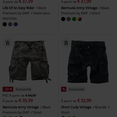
€ 37,39
€ 37,99
À partir de
À partir de
Life Of An Easy Rider
Black
Bermuda Army Vintage
Black
Premium by EMP
Veste Sans
Premium by EMP
Short
Manches
-20 %
Exclusivité
%
Exclusivité
PVC
À partir de
€ 44,99
€ 35,99
€ 32,99
À partir de
À partir de
Bermuda Army Vintage
Black
Short Cody Vintage
Brandit
Premium by EMP
Short
Short