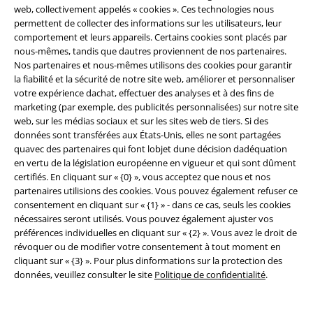
Hiver a transformé le paysage en un paysage blanc, vous pouvez vous
web, collectivement appelés « cookies ». Ces technologies nous
procurer (tout comme en plein été) des vêtements pour hommes bon
permettent de collecter des informations sur les utilisateurs, leur
marché pour les jours froids. Inversement, il n'y a aucun problème à
comportement et leurs appareils. Certains cookies sont placés par
rechercher des shorts ou des t-shirts en hiver. Profitez de la flexibilité et
nous-mêmes, tandis que dautres proviennent de nos partenaires.
des prix bas offerts par les soldes de vêtements pour hommes !
Nos partenaires et nous-mêmes utilisons des cookies pour garantir
Amusez-vous à parcourir !
la fiabilité et la sécurité de notre site web, améliorer et personnaliser
votre expérience dachat, effectuer des analyses et à des fins de
Voici combien vous pouvez économiser sur les vêtements pour
marketing (par exemple, des publicités personnalisées) sur notre site
hommes en solde
web, sur les médias sociaux et sur les sites web de tiers. Si des
données sont transférées aux États-Unis, elles ne sont partagées
Attention aux chasseurs de bonnes affaires ! Dans les soldes de
quavec des partenaires qui font lobjet dune décision dadéquation
vêtements pour hommes, vous pouvez souvent économiser 50 % et
en vertu de la législation européenne en vigueur et qui sont dûment
plus. Vous pouvez lire à quel point votre tirelire sera heureuse dans le
certifiés. En cliquant sur « {0} », vous acceptez que nous et nos
coin supérieur droit des images de produit. Prêtez attention aux
partenaires utilisions des cookies. Vous pouvez également refuser ce
pourcentages et aux prix surlignés en rouge pour savoir à quel point
consentement en cliquant sur « {1} » - dans ce cas, seuls les cookies
votre potentiel d'économie est élevé.
nécessaires seront utilisés. Vous pouvez également ajuster vos
préférences individuelles en cliquant sur « {2} ». Vous avez le droit de
Et bien sûr, rien ne vous empêche de combiner les offres de vêtements
révoquer ou de modifier votre consentement à tout moment en
pour hommes en solde avec de nombreux autres vêtements différents.
cliquant sur « {3} ». Pour plus dinformations sur la protection des
Que vous aimiez les styles rock ou plutôt élégants : ici, vous pouvez
données, veuillez consulter le site
Politique de confidentialité
.
économiser de l'argent tout en vous amusant avec la mode.