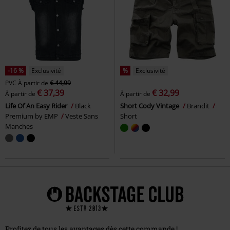
-16 %
Exclusivité
%
Exclusivité
PVC
À partir de
€ 44,99
€ 37,39
€ 32,99
À partir de
À partir de
Life Of An Easy Rider
Black
Short Cody Vintage
Brandit
Premium by EMP
Veste Sans
Short
Manches
Profitez de tous les avantages dès cette commande !