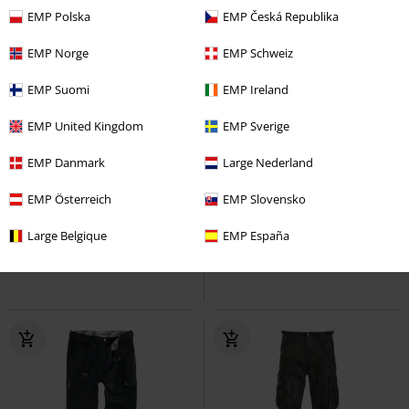
EMP Polska
EMP Česká Republika
EMP Norge
EMP Schweiz
EMP Suomi
EMP Ireland
EMP United Kingdom
EMP Sverige
-33 %
Exclusivité
%
Grandes tailles disponibles
EMP Danmark
Large Nederland
PVC
€ 29,99
€ 19,99
€ 16,99
À partir de
EMP Österreich
EMP Slovensko
T-Shirt Noir Imprimé Frontal &
Short De Bain Block
Urban
Délavé
Rock Rebel by EMP
T-
Classics
Short de bain
Large Belgique
EMP España
Shirt Manches courtes