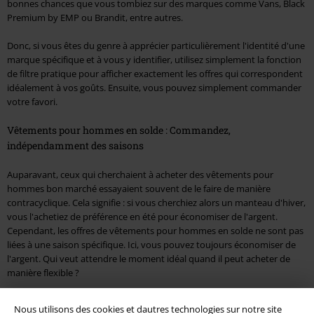
bonnes chances que vous tombiez sur des marques comme Vans, Black
Premium by EMP ou Brandit, entre autres.
Donc, si vous êtes du genre à apprécier particulièrement l'identité d'une
marque spécifique et à vous y identifier, utilisez simplement la fonction
de filtre pratique pour afficher exactement les offres qui correspondent
idéalement à vos goûts. Ensuite, vous pouvez simplement commander
votre favori.
Vêtements pour hommes en solde : Commandez,
indépendamment des saisons
Auparavant, ceux qui cherchaient à acheter des vêtements pour
hommes bon marché essayaient souvent de le faire de manière
contracyclique. Cela signifie : si vous cherchiez alors un manteau d'hiver,
vous l'achetiez de préférence en été pour économiser de l'argent.
Cependant, les offres de vêtements pour hommes en solde ne sont pas
liées à une saison spécifique. Ici, vous pouvez toujours économiser de
l'argent. Qui veut attendre le moment idéal quand il peut acheter de
manière flexible ?
Ainsi, si vous remarquez le matin en regardant par la fenêtre que Dame
Nous utilisons des cookies et dautres technologies sur notre site