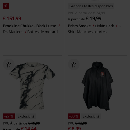
%
Grandes tailles disponibles
PVC
À partir de
€ 24,99
€ 151,99
€ 19,99
À partir de
Brookline Chukka - Black Lusso
Prism Smoke
Linkin Park
T-
Dr. Martens
Bottes de motard
Shirt Manches courtes
-27 %
Exclusivité
-30 %
Exclusivité
PVC
À partir de
€ 19,99
PVC
€ 12,99
€ 14,44
€ 8,99
À partir de