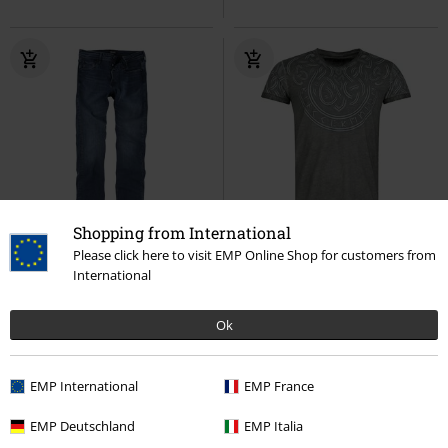
Shopping from International
%
-43 %
Exclusivité
Please click here to visit EMP Online Shop for customers from
PVC
€ 29,99
International
€ 32,99
€ 16,99
JJIGLENN
Jack & Jones
Jean
Black Premium by EMP
Black
Ok
Premium by EMP
T-Shirt
Manches courtes
EMP International
EMP France
EMP Deutschland
EMP Italia