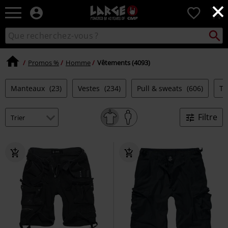
×
EMP
0
-
Merchandising
Recher
Rechercher
Musique,
sur
Gaming,
le
Films
Promos %
Homme
Vêtements (4093)
catalogue
&
Séries
Manteaux
(23)
Vestes
(234)
Pull & sweats
(606)
T-
TV
-
Modes
Filtre
alternatives