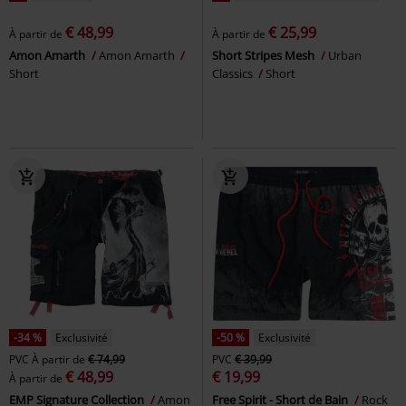
€ 48,99
€ 25,99
À partir de
À partir de
Amon Amarth
Amon Amarth
Short Stripes Mesh
Urban
Short
Classics
Short
-34 %
Exclusivité
-50 %
Exclusivité
PVC
À partir de
€ 74,99
PVC
€ 39,99
€ 48,99
€ 19,99
À partir de
EMP Signature Collection
Amon
Free Spirit - Short de Bain
Rock