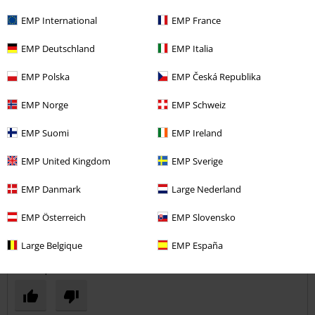
Commentaire
EMP International
EMP France
EMP Deutschland
EMP Italia
Cédric B.
EMP Polska
EMP Česká Republika
1 Commentaire
Posté le : dimanche, 18 juin 2017
EMP Norge
EMP Schweiz
EMP Suomi
EMP Ireland
Impec
Qualité au rendez vous
Envoyer le commentaire
EMP United Kingdom
EMP Sverige
Pas mon premier et quand je vois que j'en ai qui ont 10 ans et qui
n'ont pas bougé je le recommande ! Avec les chaussettes dickies on
EMP Danmark
Large Nederland
a la classe !
EMP Österreich
EMP Slovensko
Large Belgique
EMP España
avis vérifié
Est-ce que ce commentaire vous a été utile ?