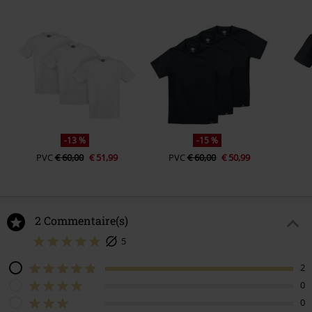
-13 %
-15 %
PVC
€ 60,00
€ 51,99
PVC
€ 60,00
€ 50,99
2 Commentaire(s)
5
2
0
0