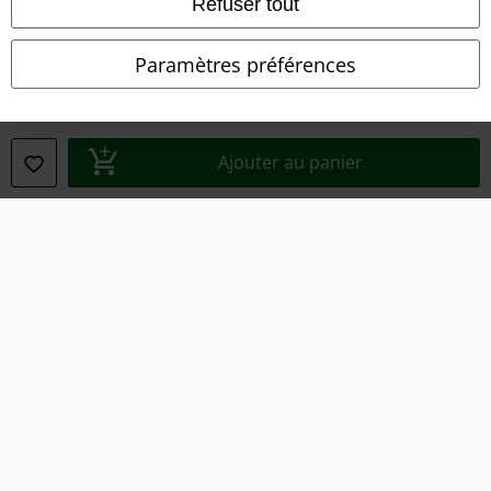
Refuser tout
Clauses de confidentialité
Paramètres préférences
Élimination des déchets et protection de l'environnement
Déclaration de Conformité
Ajouter au panier
Informations sur l'accessibilité
Paramètres des Cookies
Période de rétractation
Tous nos prix sont T.T.C. Cependant, ils ne comprennent pas
les frais
denvoi.
© 1986-2026 Large Popmerchandising BV
Boutiques en ligne EMP