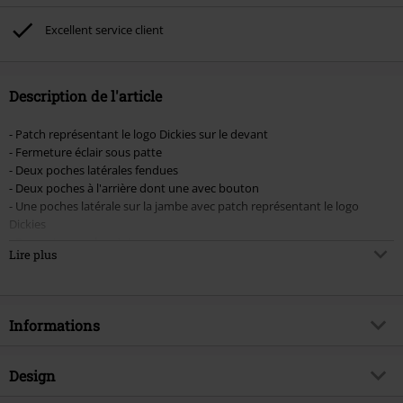
Excellent service client
Description de l'article
- Patch représentant le logo Dickies sur le devant
- Fermeture éclair sous patte
- Deux poches latérales fendues
- Deux poches à l'arrière dont une avec bouton
- Une poches latérale sur la jambe avec patch représentant le logo
Dickies
- Passants pour la ceinture
Lire plus
Un short hyper confortable signé Dickies ! Le short gris « 13 Multi-pocket
Work Shorts » possède une coupe droite avec une forme assez sport. La
fermeture éclair est dissimulée sous patte et les deux poches latérales
Informations
vous apporteront suffisamment de place pour ranger vos effets
personnels. Deux poches placées à l'arrière pourront accueillir votre
portefeuille. Sur la jambe se trouve un petit logo Dickies. Le short idéal !
Article n°.
336788
Design
Titre
Work Short 13" Multi-Poches