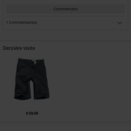
Commentaire
1 Commentaire(s)
pierre (Tara) M.
Posté le : vendredi, 21 juil. 2017 17:10:42
Ma taille est le 54, taille indiquée dans le bermuda dickies, A
Dernière visite
quoi cela correspond ?
Est-ce que ce commentaire vous a été utile ?
Envoyer le commentaire
€ 69,99