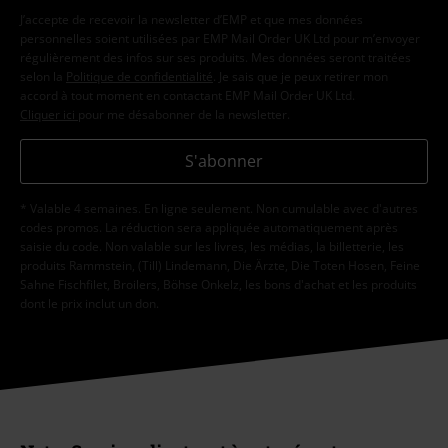
J’accepte de recevoir la newsletter d’EMP et que mes données
personnelles soient utilisées par EMP Mail Order UK Ltd pour m’envoyer
régulièrement des infos sur ses produits. Mes données seront traitées
selon la
Politique de confidentialité
. Je sais que je peux retirer mon
accord à tout moment en contactant EMP Mail Order UK Ltd.
Cliquer ici
pour me désabonner de la newsletter.
S'abonner
* Valable 4 semaines. En ligne seulement. Non cumulable avec d'autres
codes promos. La réduction sera appliquée automatiquement après
saisie du code. Non valable sur les livres, les médias, la billetterie, les
produits Rammstein, (Till) Lindemann, Die Ärzte, Die Toten Hosen, Feine
Sahne Fischfilet, Broilers, Böhse Onkelz, les bons d'achat et les produits
dont le prix inclut un don.