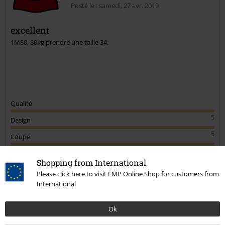
Posté le : samedi, 27 avr. 2019
excellent
1M80, 80kg prendre une taille 34.
Qualité
5
Design
5
Coupe
5
Shopping from International
avis vérifié
Please click here to visit EMP Online Shop for customers from
Est-ce que ce commentaire vous a été utile ?
International
Ok