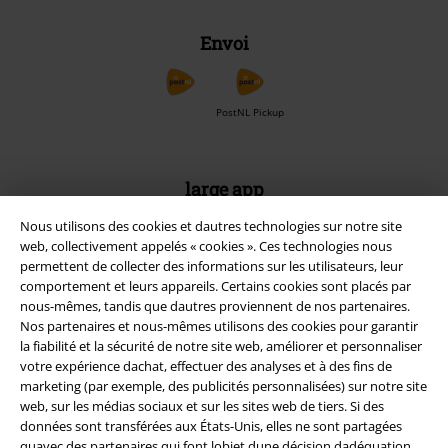
Envoi
PostNL Pickup
large app
Téléchargez la nouvelle Appli large gratuitement et profitez de tous
Nous utilisons des cookies et dautres technologies sur notre site
ses avantages et de toutes ses fonctionnalités.
web, collectivement appelés « cookies ». Ces technologies nous
permettent de collecter des informations sur les utilisateurs, leur
comportement et leurs appareils. Certains cookies sont placés par
nous-mêmes, tandis que dautres proviennent de nos partenaires.
Nos partenaires et nous-mêmes utilisons des cookies pour garantir
la fiabilité et la sécurité de notre site web, améliorer et personnaliser
A Warner Music Group Company
votre expérience dachat, effectuer des analyses et à des fins de
marketing (par exemple, des publicités personnalisées) sur notre site
web, sur les médias sociaux et sur les sites web de tiers. Si des
données sont transférées aux États-Unis, elles ne sont partagées
quavec des partenaires qui font lobjet dune décision dadéquation