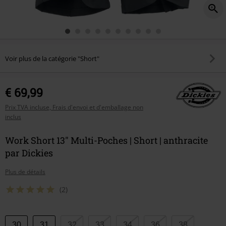
Voir plus de la catégorie "Short"
€ 69,99
Prix TVA incluse, Frais d'envoi et d'emballage non
inclus
Work Short 13" Multi-Poches | Short | anthracite
par Dickies
Plus de détails
(2)
Choisissez
30
31
32
33
34
36
38