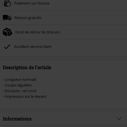
Valable jusqu'au 09/08/2026
Paiement sur facture
Minimum de commande : € 49,99.
Retours gratuits
Une fois le code saisi, la réduction sera automatiquement déduite à la fin de
la commande.
Droit de retour de 30 jours
Non cumulable avec dautres promotions. Non valable sur : les livres, les
supports multimédias, les billets, Rammstein, (Till) Lindemann, Böhse Onkelz,
Broilers, Die Ärzte, Die Toten Hosen, Metality, les bons d'achat et les articles
Excellent service client
incluant un don.
Description de l'article
- Longueur normale
- Coupe régulière
- Encolure : col rond
- Impression sur le devant
Informations