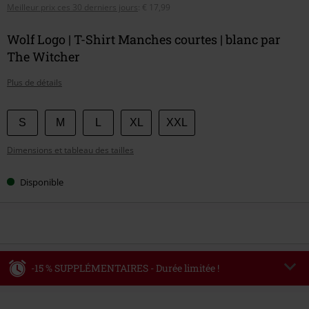
Meilleur prix ces 30 derniers jours
:
€ 17,99
Wolf Logo | T-Shirt Manches courtes | blanc par
The Witcher
Plus de détails
Choisissez
S
M
L
XL
XXL
votre
Dimensions et tableau des tailles
taille
Disponible
-15 % SUPPLÉMENTAIRES - Durée limitée !
Code
WEEKEND
Copier le code