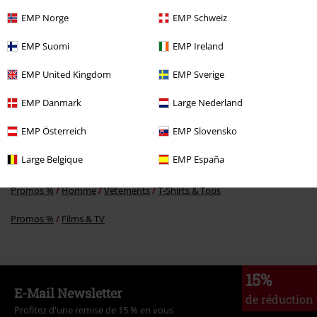
%
EMP Norge
EMP Schweiz
€ 16,99
EMP Suomi
EMP Ireland
EMP United Kingdom
EMP Sverige
Plus de catégories. Plus d'options.
EMP Danmark
Large Nederland
Divertissement
EMP Österreich
EMP Slovensko
Homme
Vêtements
T-Shirts & Tops
T-Shirts
Large Belgique
EMP España
Promos %
Vêtements
T Shirts & Tops
T-Shirts
Promos %
Homme
Vêtements
T-Shirts & Tops
Promos %
Films & TV
15%
E-Mail Newsletter
de réduction
Profitez d'une remise de 15 % en vous