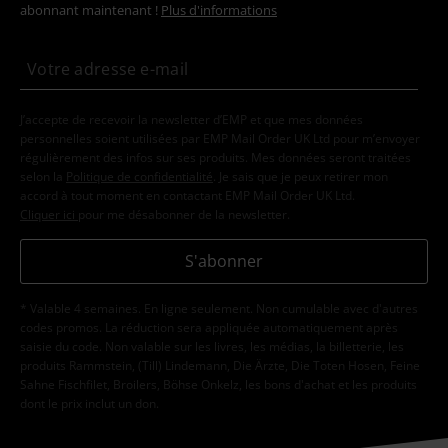
abonnant maintenant !
Plus d'informations
J’accepte de recevoir la newsletter d’EMP et que mes données
personnelles soient utilisées par EMP Mail Order UK Ltd pour m’envoyer
régulièrement des infos sur ses produits. Mes données seront traitées
selon la
Politique de confidentialité
. Je sais que je peux retirer mon
accord à tout moment en contactant EMP Mail Order UK Ltd.
Cliquer ici
pour me désabonner de la newsletter.
S'abonner
* Valable 4 semaines. En ligne seulement. Non cumulable avec d'autres
codes promos. La réduction sera appliquée automatiquement après
saisie du code. Non valable sur les livres, les médias, la billetterie, les
produits Rammstein, (Till) Lindemann, Die Ärzte, Die Toten Hosen, Feine
Sahne Fischfilet, Broilers, Böhse Onkelz, les bons d'achat et les produits
dont le prix inclut un don.