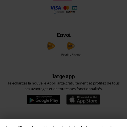
Envoi
PostNL Pickup
large app
Téléchargez la nouvelle Appli large gratuitement et profitez de tous
ses avantages et de toutes ses fonctionnalités.
A Warner Music Group Company