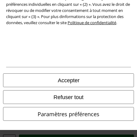
préférences individuelles en cliquant sur « {2} ». Vous avez le droit de
Déclaration de Conformité
révoquer ou de modifier votre consentement à tout moment en
cliquant sur « {3} ». Pour plus dinformations sur la protection des
Informations sur l'accessibilité
données, veuillez consulter le site
Politique de confidentialité
.
Paramètres des Cookies
Période de rétractation
Tous nos prix sont T.T.C. Cependant, ils ne comprennent pas
les frais
denvoi.
© 1986-2026 Large Popmerchandising BV
Accepter
Refuser tout
Boutiques en ligne EMP
Paramètres préférences
EMP International
EMP France