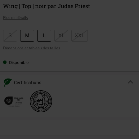
Wing | Top | noir par Judas Priest
Plus de détails
Choisissez
S
M
L
XL
XXL
votre
Dimensions et tableau des tailles
taille
Disponible
Certifications