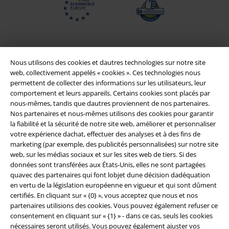
Nous utilisons des cookies et dautres technologies sur notre site
web, collectivement appelés « cookies ». Ces technologies nous
permettent de collecter des informations sur les utilisateurs, leur
comportement et leurs appareils. Certains cookies sont placés par
nous-mêmes, tandis que dautres proviennent de nos partenaires.
Nos partenaires et nous-mêmes utilisons des cookies pour garantir
la fiabilité et la sécurité de notre site web, améliorer et personnaliser
Légal
votre expérience dachat, effectuer des analyses et à des fins de
marketing (par exemple, des publicités personnalisées) sur notre site
Conditions générales
web, sur les médias sociaux et sur les sites web de tiers. Si des
données sont transférées aux États-Unis, elles ne sont partagées
Éditeur
quavec des partenaires qui font lobjet dune décision dadéquation
en vertu de la législation européenne en vigueur et qui sont dûment
certifiés. En cliquant sur « {0} », vous acceptez que nous et nos
Clauses de confidentialité
partenaires utilisions des cookies. Vous pouvez également refuser ce
consentement en cliquant sur « {1} » - dans ce cas, seuls les cookies
Élimination des déchets et protection de l'environnement
nécessaires seront utilisés. Vous pouvez également ajuster vos