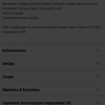
Durabilité: matière première Gildan Softstyle certifiée selon la norme
STANDARD 100 par OEKo -TEX® 68252 OETI
Membre Sedex
Certification Wrap (16346)
EMP: certifié selon la norme STANDARD 100 par OEKo -TEX® 21.0.57027
Hohenstein HTTI
Informations
Article n°.
558397
Design
Titre
Wing
Catégorie de produit
Top
Genre (musique)
Coupe
Heavy Metal
Motif
Uni
Thématiques
Merchandising Musique, Groupes,
Coupe de l'article
Regular / Coupe standard
Durabilité
Modèle imprimé
Matériau & Entretien
oui
Longueur du vêtement
Standard
Licence
Produit sous licence officielle
Style d'imprimé
Imprimé
Matière extérieure
100% Coton
Opérateur économique responsable UE
Artiste
Judas Priest
Détails
Imprimé à l'avant