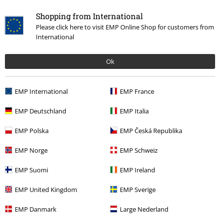
Thèmes
Festivals & Concerts
Musique
Shopping from International
Thèmes
Vêtements noirs
Please click here to visit EMP Online Shop for customers from
International
Promos %
Musique
Tops
Ok
Nouveautés
Vêtements
T Shirts & Tops
Tops
EMP International
EMP France
15%
EMP Deutschland
EMP Italia
E-Mail Newsletter
de réduction
Profitez d'une remise de 15 % en vous
EMP Polska
EMP Česká Republika
abonnant maintenant !
Plus d'informations
EMP Norge
EMP Schweiz
EMP Suomi
EMP Ireland
J’accepte de recevoir la newsletter d’EMP et que mes données
EMP United Kingdom
EMP Sverige
personnelles soient utilisées par EMP Mail Order UK Ltd pour m’envoyer
régulièrement des infos sur ses produits. Mes données seront traitées
EMP Danmark
Large Nederland
selon la
Politique de confidentialité
. Je sais que je peux retirer mon