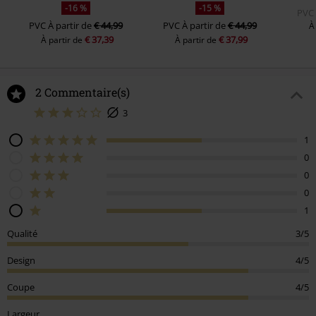
-16 %
-15 %
PVC
PVC
À partir de
€ 44,99
PVC
À partir de
€ 44,99
À
€ 37,39
€ 37,99
À partir de
À partir de
2 Commentaire(s)
3
1
0
0
0
1
Qualité
3/5
Design
4/5
Coupe
4/5
Largeur