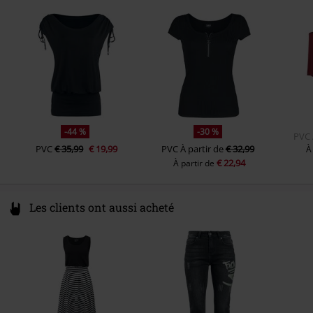
49835 Wietmarschen
Autre(s) matière(s)
Top : 95% Viscose, 5% Élasthanne
Germany
T-Shirt Uni
Private Label - Fabriqué par EMP
info@forplay.shop
Poids/Grammage - T-shirts
Basic T-Shirt (approx. 160 g/m²) -
Regularweight
-44 %
-30 %
PVC
PVC
€ 35,99
€ 19,99
PVC
À partir de
€ 32,99
À
€ 22,94
À partir de
Les clients ont aussi acheté