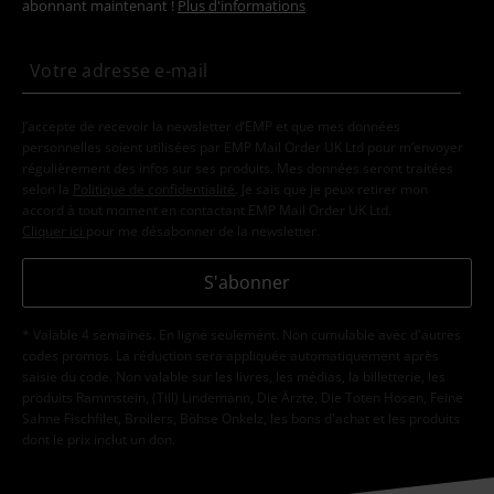
abonnant maintenant !
Plus d'informations
J’accepte de recevoir la newsletter d’EMP et que mes données
personnelles soient utilisées par EMP Mail Order UK Ltd pour m’envoyer
régulièrement des infos sur ses produits. Mes données seront traitées
selon la
Politique de confidentialité
. Je sais que je peux retirer mon
accord à tout moment en contactant EMP Mail Order UK Ltd.
Cliquer ici
pour me désabonner de la newsletter.
S'abonner
* Valable 4 semaines. En ligne seulement. Non cumulable avec d'autres
codes promos. La réduction sera appliquée automatiquement après
saisie du code. Non valable sur les livres, les médias, la billetterie, les
produits Rammstein, (Till) Lindemann, Die Ärzte, Die Toten Hosen, Feine
Sahne Fischfilet, Broilers, Böhse Onkelz, les bons d'achat et les produits
dont le prix inclut un don.