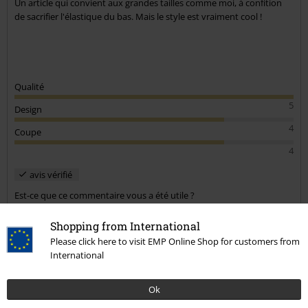
Un article qui convient aux grandes tailles comme moi, à confition
de sacrifier l'élastique du bas. Mais le style est vraiment cool !
Qualité
5
Design
4
Coupe
4
avis vérifié
Est-ce que ce commentaire vous a été utile ?
Shopping from International
Please click here to visit EMP Online Shop for customers from
International
Commentaire
Ok