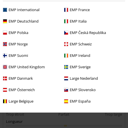
Sonia D.
EMP International
EMP France
4 Commentaires
Posté le : mercredi, 2 juin 2021
EMP Deutschland
EMP Italia
Taille achetée: 4XL
EMP Polska
EMP Česká Republika
Je suis déçue de mon achat
Envoyer le commentaire
Le t shirt rouge et noir se déchire au niveau de l élastique sans s être
EMP Norge
EMP Schweiz
accroché à quelque chose, il s éffiloche
Je l ai mis 3 fois seulement
EMP Suomi
EMP Ireland
Il est extrêmement fragile
Donc trop cher pour cette médiocre qualité
EMP United Kingdom
EMP Sverige
Qualité
EMP Danmark
Large Nederland
1
Design
EMP Österreich
EMP Slovensko
4
Coupe
Large Belgique
EMP España
4
Largeur
Trop étroit
Parfait
Trop large
Longueur