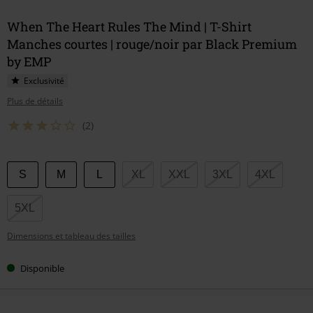
When The Heart Rules The Mind | T-Shirt
Manches courtes | rouge/noir par Black Premium
by EMP
Exclusivité
Plus de détails
(2)
Choisissez
S
M
L
XL
XXL
3XL
4XL
votre
taille
5XL
Dimensions et tableau des tailles
Disponible