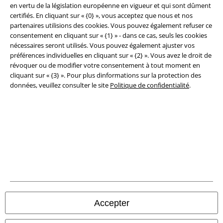
Conditions générales
en vertu de la législation européenne en vigueur et qui sont dûment
certifiés. En cliquant sur « {0} », vous acceptez que nous et nos
Éditeur
partenaires utilisions des cookies. Vous pouvez également refuser ce
consentement en cliquant sur « {1} » - dans ce cas, seuls les cookies
nécessaires seront utilisés. Vous pouvez également ajuster vos
Clauses de confidentialité
préférences individuelles en cliquant sur « {2} ». Vous avez le droit de
révoquer ou de modifier votre consentement à tout moment en
Élimination des déchets et protection de l'environnement
cliquant sur « {3} ». Pour plus dinformations sur la protection des
données, veuillez consulter le site
Politique de confidentialité
.
Déclaration de Conformité
Informations sur l'accessibilité
Paramètres des Cookies
Période de rétractation
Tous nos prix sont T.T.C. Cependant, ils ne comprennent pas
les frais
denvoi.
Accepter
© 1986-2026 Large Popmerchandising BV