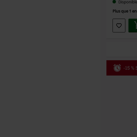
Disponibl
Plus que 1 en
-15 %
Code
WE
Valable jusqu
Minimum de c
Une fois le co
Non cumulable 
multimédias, l
Toten Hosen, M