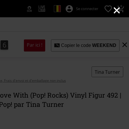
×
0
Se connecter
5
4
5
6
4
Par ici !
Copier le code
WEEKEND
Tina Turner
se, Frais d'envoi et d'emballage non inclus
ve With (Pop! Rocks) Vinyl Figur 492 |
Pop! par Tina Turner