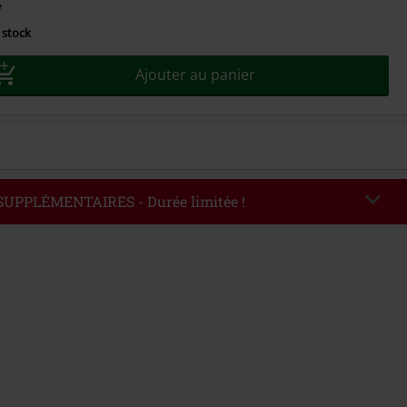
e
 stock
Ajouter au panier
 SUPPLÉMENTAIRES - Durée limitée !
EKEND
Copier le code
'au 09/08/2026
ommande : € 49,99.
de saisi, la réduction sera automatiquement déduite à la fin de la commande.
avec dautres promotions. Non valable sur : les livres, les supports
es billets, Rammstein, (Till) Lindemann, Böhse Onkelz, Broilers, Die Ärzte, Die
etality, les bons d'achat et les articles incluant un don.