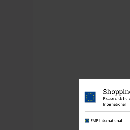
Shopping
Please click he
International
EMP International