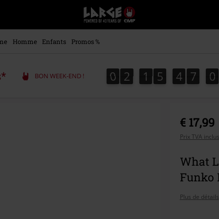
EMP
-
Merchandising
Musique,
me
Homme
Enfants
Promos %
Gaming,
Films
&
0
2
1
5
4
7
0
0
2
1
5
4
7
0
s*
1
BON WEEK-END !
Séries
TV
-
Modes
alternatives
€ 17,99
Prix TVA inclu
What Lo
Funko 
Plus de détails