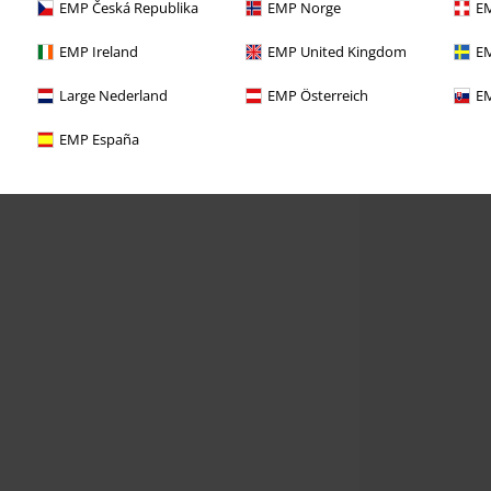
EMP Česká Republika
EMP Norge
EM
EMP Ireland
EMP United Kingdom
EM
Large Nederland
EMP Österreich
EM
EMP España