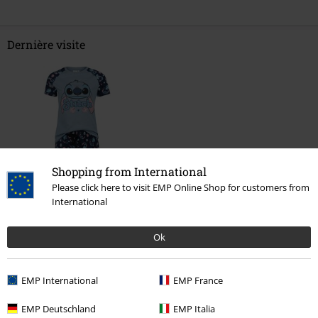
Dernière visite
Shopping from International
%
Please click here to visit EMP Online Shop for customers from
International
€ 32,29
Ok
Plus de catégories. Plus d'options.
EMP International
EMP France
Films & TV
Disney
Vêtements
Vêtements de nuit
Pyjamas
EMP Deutschland
EMP Italia
Vêtements
Sous-vêtements
Vêtements de nuit