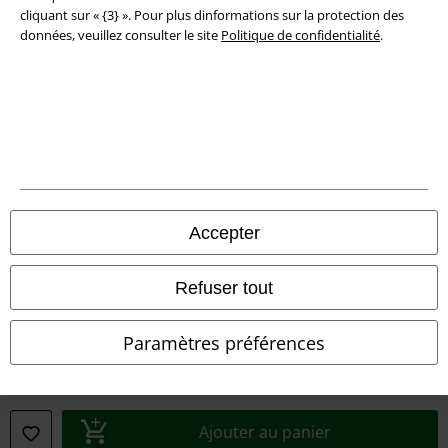
Déclaration de Conformité
cliquant sur « {3} ». Pour plus dinformations sur la protection des
données, veuillez consulter le site
Politique de confidentialité
.
Informations sur l'accessibilité
Paramètres des Cookies
Période de rétractation
Tous nos prix sont T.T.C. Cependant, ils ne comprennent pas
les frais
denvoi.
Accepter
© 1986-2026 Large Popmerchandising BV
Refuser tout
Paramètres préférences
Boutiques en ligne EMP
EMP International
EMP France
Ajouter au panier