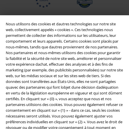
Nous utilisons des cookies et dautres technologies sur notre site
web, collectivement appelés « cookies ». Ces technologies nous
permettent de collecter des informations sur les utilisateurs, leur
comportement et leurs appareils. Certains cookies sont placés par
nous-mêmes, tandis que dautres proviennent de nos partenaires.
Nos partenaires et nous-mêmes utilisons des cookies pour garantir
la fiabilité et la sécurité de notre site web, améliorer et personnaliser
votre expérience dachat, effectuer des analyses et à des fins de
marketing (par exemple, des publicités personnalisées) sur notre site
Légal
web, sur les médias sociaux et sur les sites web de tiers. Si des
Conditions générales
données sont transférées aux États-Unis, elles ne sont partagées
quavec des partenaires qui font lobjet dune décision dadéquation
en vertu de la législation européenne en vigueur et qui sont dûment
Éditeur
certifiés. En cliquant sur « {0} », vous acceptez que nous et nos
partenaires utilisions des cookies. Vous pouvez également refuser ce
Clauses de confidentialité
consentement en cliquant sur « {1} » - dans ce cas, seuls les cookies
nécessaires seront utilisés. Vous pouvez également ajuster vos
Élimination des déchets et protection de l'environnement
préférences individuelles en cliquant sur « {2} ». Vous avez le droit de
révoquer ou de modifier votre consentement à tout moment en