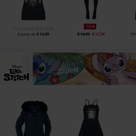
-15 %
PVC
À partir de
€ 19,99
€ 16,99
€ 14,99
€ 12,74
PV
À partir de