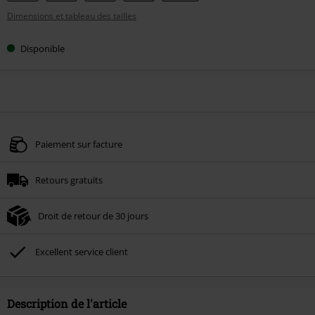
votre
Dimensions et tableau des tailles
taille
Disponible
Paiement sur facture
Retours gratuits
Droit de retour de 30 jours
Excellent service client
Description de l'article