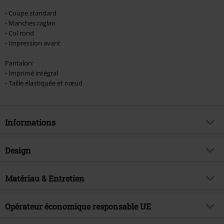
- Coupe standard
- Manches raglan
- Col rond
- Impression avant
Pantalon:
- Imprimé intégral
- Taille élastiquée et nœud
Informations
Article n°.
556490
Design
Titre
Weird But Cute
Catégorie de produit
Pyjama
Exclusivité EMP
Matériau & Entretien
Oui
Motif
Uni
Thématiques
Merchandising Pop Culture, Séries
Matière extérieure
100% Coton
TV, Disney, Films, Animation,
Modèle imprimé
Opérateur économique responsable UE
oui
Classiques Disney
Instruction d'entretien
Lavage en machine
Encolure
Col rond