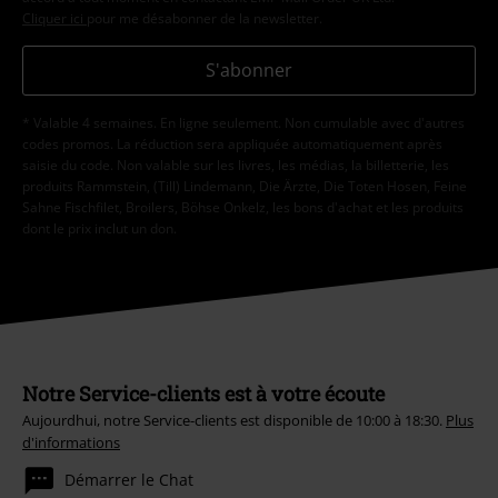
Cliquer ici
pour me désabonner de la newsletter.
S'abonner
* Valable 4 semaines. En ligne seulement. Non cumulable avec d'autres
codes promos. La réduction sera appliquée automatiquement après
saisie du code. Non valable sur les livres, les médias, la billetterie, les
produits Rammstein, (Till) Lindemann, Die Ärzte, Die Toten Hosen, Feine
Sahne Fischfilet, Broilers, Böhse Onkelz, les bons d'achat et les produits
dont le prix inclut un don.
Notre Service-clients est à votre écoute
Aujourdhui, notre Service-clients est disponible de 10:00 à 18:30.
Plus
d'informations
Démarrer le Chat