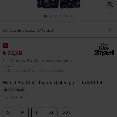
Voir plus de la catégorie "Pyjama"
%
€ 32,29
Prix TVA incluse, Frais d'envoi et d'emballage non
inclus
Meilleur prix ces 30 derniers jours
:
€ 32,29
Weird But Cute | Pyjama | bleu par Lilo & Stitch
Exclusivité
Plus de détails
Choisissez
S
M
L
XL
XXL