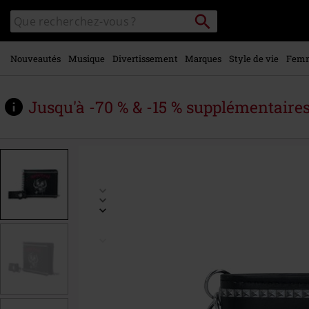
Voir le
Rechercher
Rechercher
contenu
sur
principal
le
catalogue
Nouveautés
Musique
Divertissement
Marques
Style de vie
Fem
Jusqu'à -70 % & -15 % supplémentaire
https://www.large.be/fr/p/warpig/477085St.html