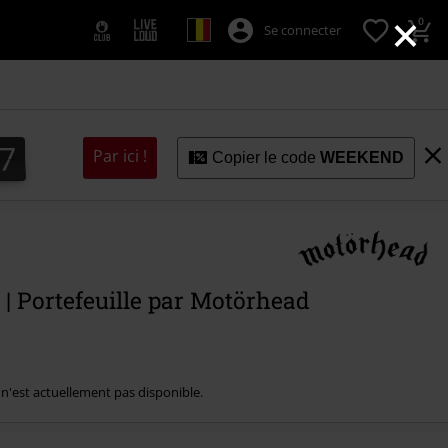
×
0
Se connecter
7
6
6
8
7
Par ici !
Copier le code
WEEKEND
| Portefeuille par Motörhead
e n'est actuellement pas disponible.