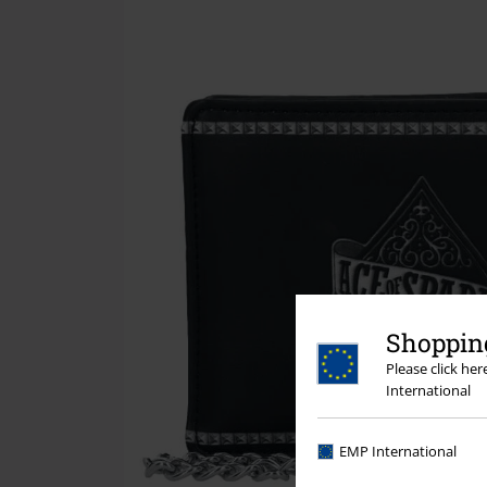
Shopping
Please click he
International
EMP International