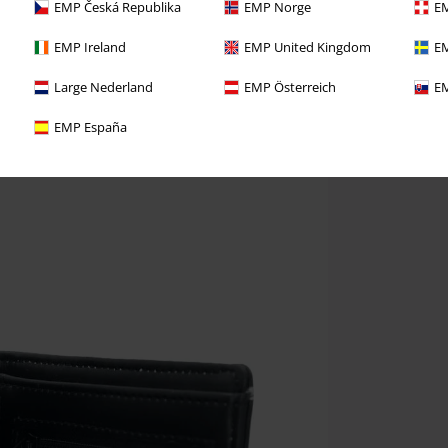
EMP Česká Republika
EMP Norge
EM
EMP Ireland
EMP United Kingdom
EM
Large Nederland
EMP Österreich
EM
EMP España