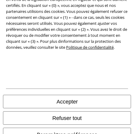
Clauses de confidentialité
certifiés. En cliquant sur « {0} », vous acceptez que nous et nos
partenaires utilisions des cookies. Vous pouvez également refuser ce
consentement en cliquant sur « {1} » - dans ce cas, seuls les cookies
Élimination des déchets et protection de l'environnement
nécessaires seront utilisés. Vous pouvez également ajuster vos
préférences individuelles en cliquant sur « {2} ». Vous avez le droit de
Déclaration de Conformité
révoquer ou de modifier votre consentement à tout moment en
cliquant sur « {3} ». Pour plus dinformations sur la protection des
Informations sur l'accessibilité
données, veuillez consulter le site
Politique de confidentialité
.
Paramètres des Cookies
Période de rétractation
Tous nos prix sont T.T.C. Cependant, ils ne comprennent pas
les frais
denvoi.
© 1986-2026 Large Popmerchandising BV
Accepter
Refuser tout
Boutiques en ligne EMP