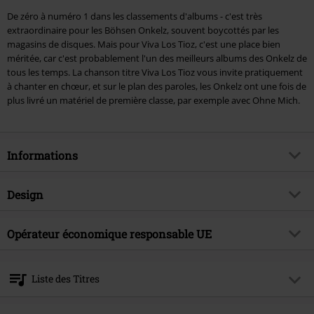
De zéro à numéro 1 dans les classements d'albums - c'est très
extraordinaire pour les Böhsen Onkelz, souvent boycottés par les
magasins de disques. Mais pour Viva Los Tioz, c'est une place bien
méritée, car c'est probablement l'un des meilleurs albums des Onkelz de
tous les temps. La chanson titre Viva Los Tioz vous invite pratiquement
à chanter en chœur, et sur le plan des paroles, les Onkelz ont une fois de
plus livré un matériel de première classe, par exemple avec Ohne Mich.
Informations
Article n°.
409324
Design
Titre
Viva los tioz
Catégorie de produit
CD
Thématiques
Opérateur économique responsable UE
Groupes
Média - Format
CD
Artiste
Böhse Onkelz
Tonpool Medien GmbH
Im Klint 12
Date de sortie
07/09/1998
Liste des Titres
30938 Burgwedel
Germany
CD 1