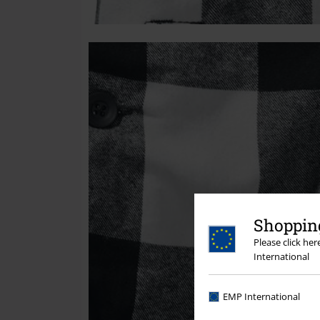
Shopping
Please click he
International
EMP International