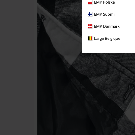
EMP Polska
EMP Suomi
EMP Danmark
Large Belgique