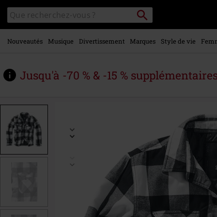
Voir le
Rechercher
Rechercher
contenu
sur
principal
le
catalogue
Nouveautés
Musique
Divertissement
Marques
Style de vie
Fem
Jusqu'à -70 % & -15 % supplémentaire
https://www.large.be/fr/p/veste-
b%C3%BBcheron/378529.html