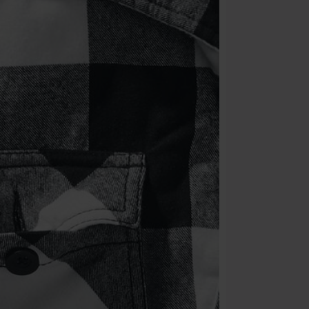
Une fois le co
Non cumulable 
multimédias, l
Toten Hosen, M