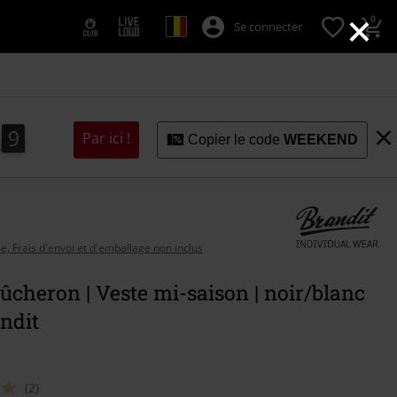
×
0
Se connecter
8
7
7
9
8
Par ici !
Copier le code
WEEKEND
se, Frais d'envoi et d'emballage non inclus
ûcheron | Veste mi-saison | noir/blanc
ndit
(2)