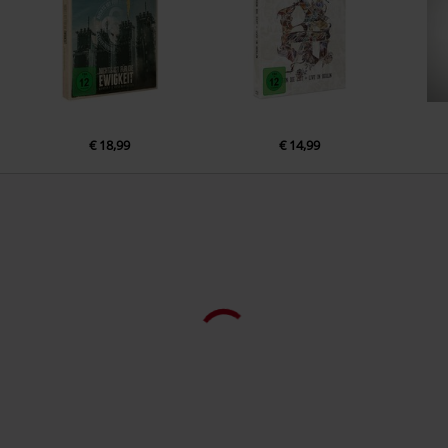
3.
Probe (Dokumentation)
4.
Statements (Dokumentation)
5.
Public Race (Dokumentation)
6.
Support Bands (Dokumentation)
7.
Vorfreude (Dokumentation)
€ 18,99
€ 14,99
8.
Intro 28 (Live Konzert)
9.
10 Jahre (Live Konzert)
10.
Ich bin bei dir (Live Konzert)
11.
Kneipenterroristen (Live Konzert)
12.
Signum des Verrats (Live Konzert)
13.
Ein langer Weg (Live Konzert)
14.
Bomberpilot (Live Konzert)
15.
Nekrophil (Live Konzert)
16.
Heute trinken wir richtig (Live Konzert)
17.
Falsche Propheten (Live Konzert)