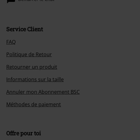
11.
Machine Head (Live)
12.
PsychoPunch (Live)
13.
Pro-Pain (Live)
Service Client
14.
J.B.O. (Live)
FAQ
15.
In Extremo (Live)
16.
Rose Tattoo (Live)
Politique de Retour
17.
Children Of Bodom (Live)
Retourner un produit
18.
Interviews
Informations sur la taille
Annuler mon Abonnement BSC
Méthodes de paiement
Offre pour toi