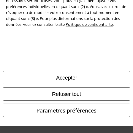
nécessaires seront utilisés. Vous pouvez également ajuster vos
préférences individuelles en cliquant sur « {2} ». Vous avez le droit de
Déclaration de Conformité
révoquer ou de modifier votre consentement à tout moment en
cliquant sur « {3} ». Pour plus dinformations sur la protection des
Informations sur l'accessibilité
données, veuillez consulter le site
Politique de confidentialité
.
Paramètres des Cookies
Période de rétractation
Tous nos prix sont T.T.C. Cependant, ils ne comprennent pas
les frais
denvoi.
© 1986-2026 Large Popmerchandising BV
Accepter
Refuser tout
Boutiques en ligne EMP
Paramètres préférences
EMP International
EMP France