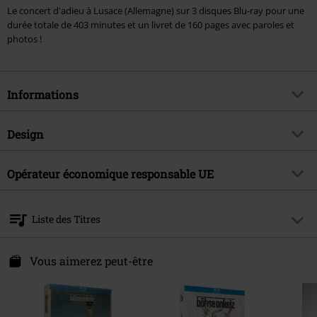
Le concert d'adieu à Lusace (Allemagne) sur 3 disques Blu-ray pour une
durée totale de 403 minutes et un livret de 160 pages avec paroles et
photos !
Informations
Article n°.
283384
Design
Titre
Vaya Con Tioz
Catégorie de produit
Blu-Ray
Genre (musique)
Opérateur économique responsable UE
Rock Allemand
Média - Format
3-Blu-ray
Thématiques
Groupes
Tonpool Medien GmbH
Im Klint 12
Artiste
Böhse Onkelz
Liste des Titres
30938 Burgwedel
Acteurs
Böhse Onkelz
Germany
Disc 1
info@tonpool.de
Vous aimerez peut-être
Date de sortie
27/05/2014
1.
Aufbau (Dokumentation)
2.
Ankunft Onkelz (Dokumentation)