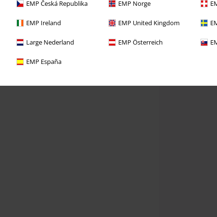
EMP Česká Republika
EMP Norge
EM
EMP Ireland
EMP United Kingdom
EM
Large Nederland
EMP Österreich
EM
EMP España