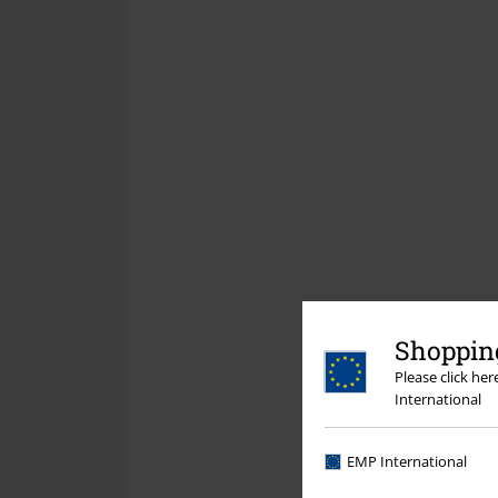
Shopping
Please click he
International
EMP International