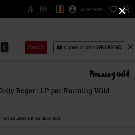
×
0
Se connecter
5
4
6
Par ici !
4
5
Copier le code
WEEKEND
olly Roger | LP par Running Wild
e n'est actuellement pas disponible.