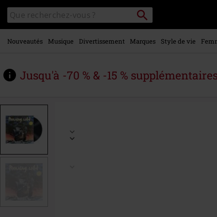
Voir le
Rechercher
Rechercher
contenu
sur
principal
le
catalogue
Nouveautés
Musique
Divertissement
Marques
Style de vie
Fem
Jusqu'à -70 % & -15 % supplémentaire
https://www.large.be/fr/p/under-
jolly-
roger/364427St.html