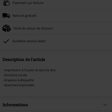
Valable jusqu'au 11/08/2026
Paiement sur facture
Minimum de commande : € 49,99.
Retours gratuits
Une fois le code saisi, la réduction sera automatiquement déduite à la fin de
la commande.
Droit de retour de 30 jours
Non cumulable avec dautres promotions. Non valable sur : les livres, les
supports multimédias, les billets, Rammstein, (Till) Lindemann, Böhse Onkelz,
Broilers, Die Ärzte, Die Toten Hosen, Metality, les bons d'achat et les articles
Excellent service client
incluant un don.
Description de l'article
- Impression à l'avant et dans le dos
- Encolure ronde
- drapeau à étiquette
- Manches imprimées
Informations