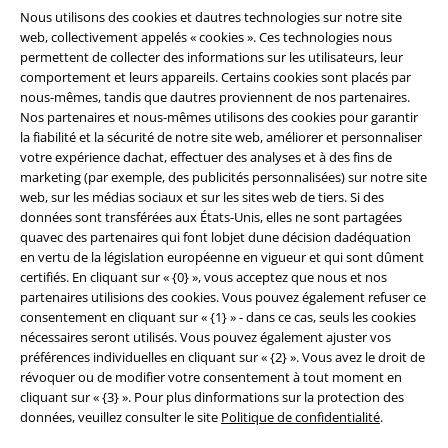
Nous utilisons des cookies et dautres technologies sur notre site
web, collectivement appelés « cookies ». Ces technologies nous
permettent de collecter des informations sur les utilisateurs, leur
comportement et leurs appareils. Certains cookies sont placés par
nous-mêmes, tandis que dautres proviennent de nos partenaires.
Nos partenaires et nous-mêmes utilisons des cookies pour garantir
la fiabilité et la sécurité de notre site web, améliorer et personnaliser
votre expérience dachat, effectuer des analyses et à des fins de
marketing (par exemple, des publicités personnalisées) sur notre site
Légal
web, sur les médias sociaux et sur les sites web de tiers. Si des
données sont transférées aux États-Unis, elles ne sont partagées
Conditions générales
quavec des partenaires qui font lobjet dune décision dadéquation
en vertu de la législation européenne en vigueur et qui sont dûment
Éditeur
certifiés. En cliquant sur « {0} », vous acceptez que nous et nos
partenaires utilisions des cookies. Vous pouvez également refuser ce
consentement en cliquant sur « {1} » - dans ce cas, seuls les cookies
Clauses de confidentialité
nécessaires seront utilisés. Vous pouvez également ajuster vos
préférences individuelles en cliquant sur « {2} ». Vous avez le droit de
Élimination des déchets et protection de l'environnement
révoquer ou de modifier votre consentement à tout moment en
cliquant sur « {3} ». Pour plus dinformations sur la protection des
Déclaration de Conformité
données, veuillez consulter le site
Politique de confidentialité
.