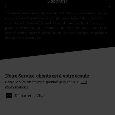
S'abonner
* Valable 4 semaines. En ligne seulement. Non cumulable avec d'autres
codes promos. La réduction sera appliquée automatiquement après
saisie du code. Non valable sur les livres, les médias, la billetterie, les
produits Rammstein, (Till) Lindemann, Die Ärzte, Die Toten Hosen, Feine
Sahne Fischfilet, Broilers, Böhse Onkelz, les bons d'achat et les produits
dont le prix inclut un don.
Notre Service-clients est à votre écoute
Notre Service-clients est disponible jusqu à 18:30.
Plus
d'informations
Démarrer le Chat