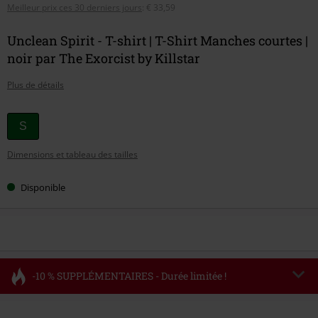
Meilleur prix ces 30 derniers jours
:
€ 33,59
Unclean Spirit - T-shirt | T-Shirt Manches courtes |
noir par The Exorcist by Killstar
Plus de détails
Choisissez
S
votre
Dimensions et tableau des tailles
taille
Disponible
-10 % SUPPLÉMENTAIRES - Durée limitée !
Code
FLASH
Copier le code