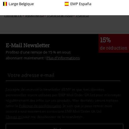
Large Belgique
EMP España
Films & TV
Grandes tailles
Films & TV
Vêtements
T-Shirts & Tops
T-Shirts
15%
E-Mail Newsletter
de réduction
Profitez d'une remise de 15 % en vous
abonnant maintenant !
Plus d'informations
J’accepte de recevoir la newsletter d’EMP et que mes données
personnelles soient utilisées par EMP Mail Order UK Ltd pour m’envoyer
régulièrement des infos sur ses produits. Mes données seront traitées
selon la
Politique de confidentialité
. Je sais que je peux retirer mon
accord à tout moment en contactant EMP Mail Order UK Ltd.
Cliquer ici
pour me désabonner de la newsletter.