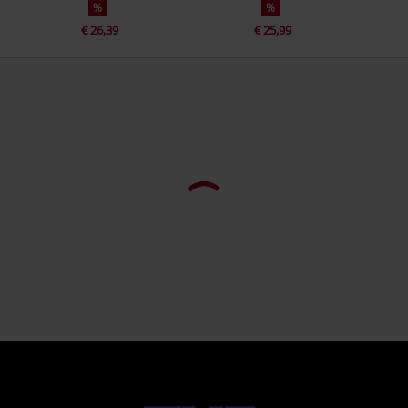
%
%
€ 26,39
€ 25,99
Les clients ont aussi acheté
-37 %
-27 %
PVC
€ 26,99
€ 16,99
PVC
€ 19,99
€ 14,44