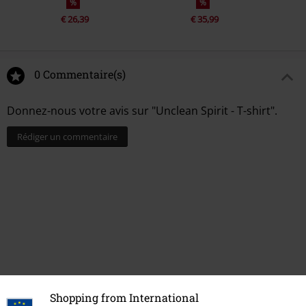
%
%
€ 26,39
€ 35,99
0 Commentaire(s)
Donnez-nous votre avis sur "Unclean Spirit - T-shirt".
Rédiger un commentaire
Shopping from International