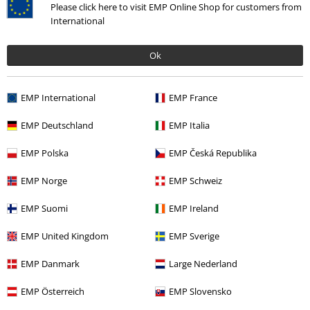
Please click here to visit EMP Online Shop for customers from
Dernière visite
International
Ok
EMP International
EMP France
EMP Deutschland
EMP Italia
%
EMP Polska
EMP Česká Republika
€ 32,99
EMP Norge
EMP Schweiz
EMP Suomi
EMP Ireland
Plus de catégories. Plus d'options.
EMP United Kingdom
EMP Sverige
Grandes tailles
Homme
T-shirts
EMP Danmark
Large Nederland
Promos %
Films & TV
EMP Österreich
EMP Slovensko
Promos %
Homme
Vêtements
T-Shirts & Tops