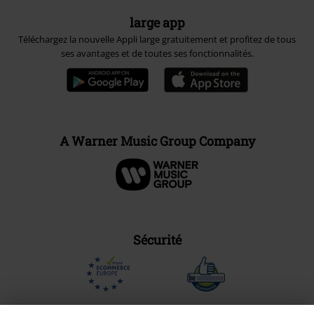
large app
Téléchargez la nouvelle Appli large gratuitement et profitez de tous
ses avantages et de toutes ses fonctionnalités.
A Warner Music Group Company
Sécurité