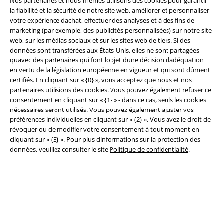
Nos partenaires et nous-mêmes utilisons des cookies pour garantir
la fiabilité et la sécurité de notre site web, améliorer et personnaliser
Légal
votre expérience dachat, effectuer des analyses et à des fins de
Conditions générales
marketing (par exemple, des publicités personnalisées) sur notre site
web, sur les médias sociaux et sur les sites web de tiers. Si des
données sont transférées aux États-Unis, elles ne sont partagées
Éditeur
quavec des partenaires qui font lobjet dune décision dadéquation
en vertu de la législation européenne en vigueur et qui sont dûment
Clauses de confidentialité
certifiés. En cliquant sur « {0} », vous acceptez que nous et nos
partenaires utilisions des cookies. Vous pouvez également refuser ce
Élimination des déchets et protection de l'environnement
consentement en cliquant sur « {1} » - dans ce cas, seuls les cookies
nécessaires seront utilisés. Vous pouvez également ajuster vos
Déclaration de Conformité
préférences individuelles en cliquant sur « {2} ». Vous avez le droit de
révoquer ou de modifier votre consentement à tout moment en
cliquant sur « {3} ». Pour plus dinformations sur la protection des
Informations sur l'accessibilité
données, veuillez consulter le site
Politique de confidentialité
.
Paramètres des Cookies
Période de rétractation
Tous nos prix sont T.T.C. Cependant, ils ne comprennent pas
les frais
denvoi.