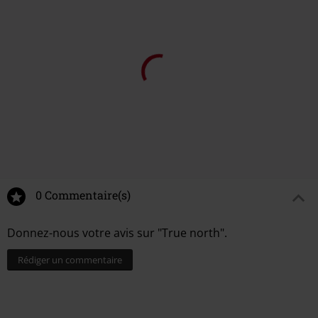
2.
Up North
3.
The Fire That Burns
4.
Lights
5.
Wild Father's Heart
6.
Mount Rapture
7.
Into The White
8.
Tidal
9.
Voices
0 Commentaire(s)
Donnez-nous votre avis sur "True north".
Rédiger un commentaire