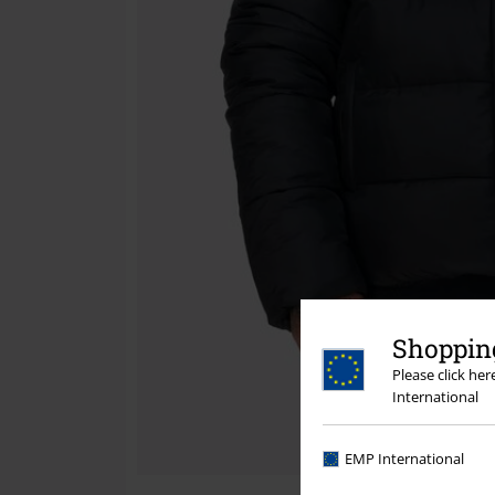
Shopping
Please click he
International
EMP International