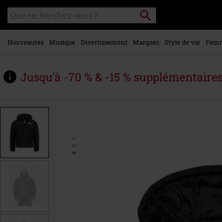
Voir le
Rechercher
Rechercher
contenu
sur
principal
le
catalogue
Nouveautés
Musique
Divertissement
Marques
Style de vie
Fem
Jusqu'à -70 % & -15 % supplémentaire
https://www.large.be/fr/p/trover/583714.html