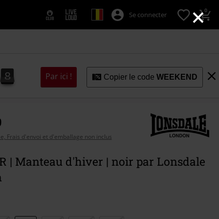
×
0
Se connecter
7
7
8
Par ici !
Copier le code
WEEKEND
9
se, Frais d'envoi et d'emballage non inclus
| Manteau d'hiver | noir par Lonsdale
n