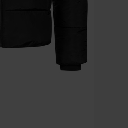
multimédias, l
Toten Hosen, M