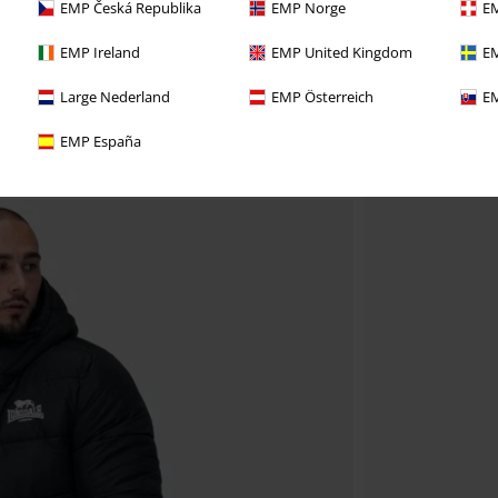
EMP Česká Republika
EMP Norge
EM
EMP Ireland
EMP United Kingdom
EM
Large Nederland
EMP Österreich
EM
EMP España