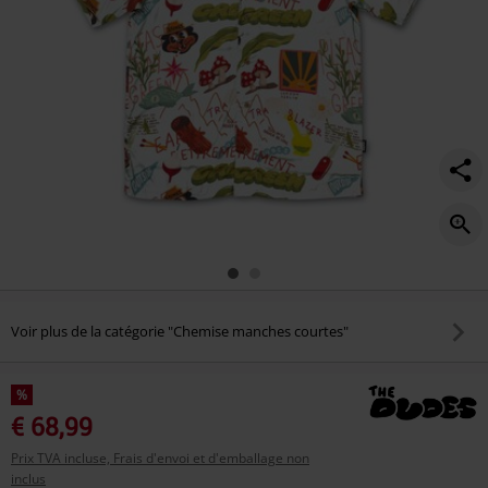
Voir plus de la catégorie "Chemise manches courtes"
%
€ 68,99
Prix TVA incluse, Frais d'envoi et d'emballage non
inclus