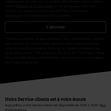
régulièrement des infos sur ses produits. Mes données seront traitées
selon la
Politique de confidentialité
. Je sais que je peux retirer mon
accord à tout moment en contactant EMP Mail Order UK Ltd.
Cliquer ici
pour me désabonner de la newsletter.
S'abonner
* Valable 4 semaines. En ligne seulement. Non cumulable avec d'autres
codes promos. La réduction sera appliquée automatiquement après
saisie du code. Non valable sur les livres, les médias, la billetterie, les
produits Rammstein, (Till) Lindemann, Die Ärzte, Die Toten Hosen, Feine
Sahne Fischfilet, Broilers, Böhse Onkelz, les bons d'achat et les produits
dont le prix inclut un don.
Notre Service-clients est à votre écoute
Aujourdhui, notre Service-clients est disponible de 10:00 à 18:30.
Plus
d'informations