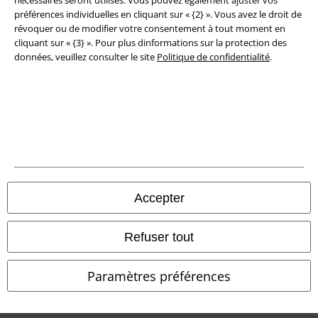
nécessaires seront utilisés. Vous pouvez également ajuster vos
Élimination des déchets et protection de l'environnement
préférences individuelles en cliquant sur « {2} ». Vous avez le droit de
révoquer ou de modifier votre consentement à tout moment en
Déclaration de Conformité
cliquant sur « {3} ». Pour plus dinformations sur la protection des
données, veuillez consulter le site
Politique de confidentialité
.
Informations sur l'accessibilité
Paramètres des Cookies
Période de rétractation
Tous nos prix sont T.T.C. Cependant, ils ne comprennent pas
les frais
denvoi.
Accepter
© 1986-2026 Large Popmerchandising BV
Refuser tout
Paramètres préférences
Boutiques en ligne EMP
EMP International