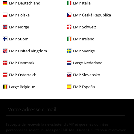
EMP Deutschland
EMP Italia
Homme
Vêtements
Chemises
Chemises manches courtes
EMP Polska
EMP Česká Republika
Promos %
Vêtements
Chemises
EMP Norge
EMP Schweiz
Promos %
Homme
Vêtements
EMP Suomi
EMP Ireland
Vêtements & accessoires
Hauts
Chemisiers & Blouses
Chemises
Hawaïennes
EMP United Kingdom
EMP Sverige
EMP Danmark
Large Nederland
15%
EMP Österreich
EMP Slovensko
E-Mail Newsletter
de réduction
Profitez d'une remise de 15 % en vous
Large Belgique
EMP España
abonnant maintenant !
Plus d'informations
J’accepte de recevoir la newsletter d’EMP et que mes données
personnelles soient utilisées par EMP Mail Order UK Ltd pour m’envoyer