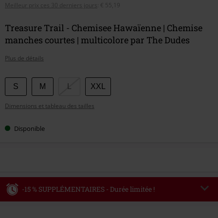
Meilleur prix ces 30 derniers jours
:
€ 55,19
Treasure Trail - Chemisee Hawaïenne | Chemise
manches courtes | multicolore par The Dudes
Plus de détails
Choisissez
S
M
L
XXL
votre
Dimensions et tableau des tailles
taille
Disponible
-15 % SUPPLÉMENTAIRES - Durée limitée !
Code
WEEKEND
Copier le code