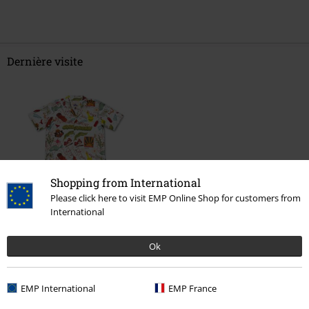
Dernière visite
Shopping from International
Please click here to visit EMP Online Shop for customers from
%
International
€ 68,99
Ok
Plus de catégories. Plus d'options.
EMP International
EMP France
Nouveautés
Vêtements
Chemises
Chemises manches courtes