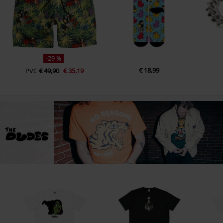
-29 %
€ 18,99
PVC
€ 49,90
€ 35,19