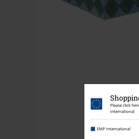
Shopping
Please click he
International
EMP International