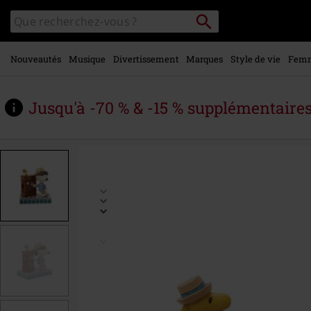
Voir le
Rechercher
Rechercher
contenu
sur
principal
le
catalogue
Nouveautés
Musique
Divertissement
Marques
Style de vie
Fem
Jusqu'à -70 % & -15 % supplémentaire
https://www.large.be/fr/p/travelling-
pals/592388St.html