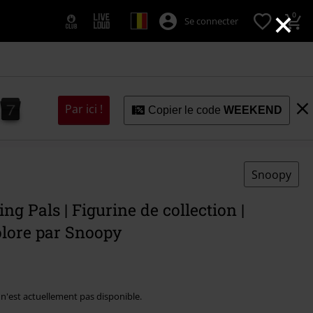
×
0
Se connecter
6
5
5
7
6
Par ici !
Copier le code
WEEKEND
Snoopy
ing Pals | Figurine de collection |
olore par Snoopy
e n'est actuellement pas disponible.