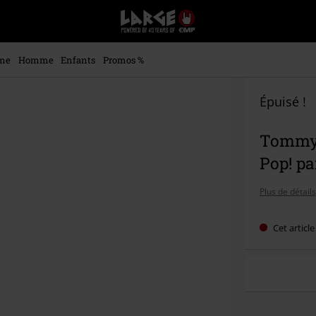
EMP
-
Merchandising
Musique,
me
Homme
Enfants
Promos %
Gaming,
Films
&
Épuisé !
Séries
TV
Tommy 
-
Modes
Pop! pa
alternatives
Plus de détails
Cet articl