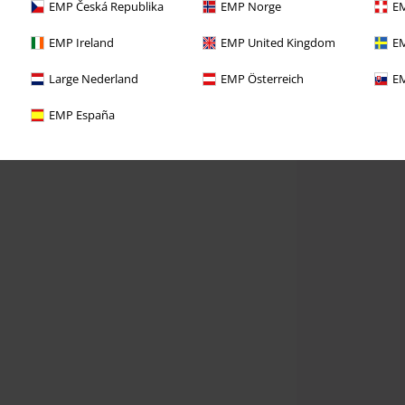
EMP Česká Republika
EMP Norge
EM
EMP Ireland
EMP United Kingdom
EM
Large Nederland
EMP Österreich
EM
EMP España