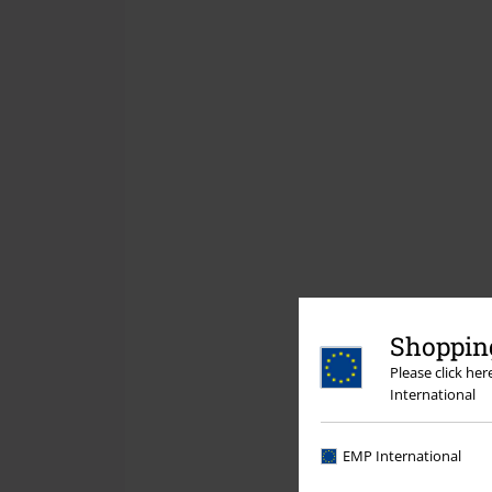
Shopping
Please click he
International
EMP International